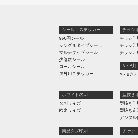
シール・ステッカー
チラシ
950円シール
チラシ印
シングルタイプシール
チラシ印
マルチタイプシール
チラシ印
少部数シール
A・B
ロールシール
屋外用ステッカー
A・B判
ホワイト名刺
型抜き
名刺サイズ
型抜き印
欧米サイズ
型抜き定
デジタル
商品タグ印刷
チケッ