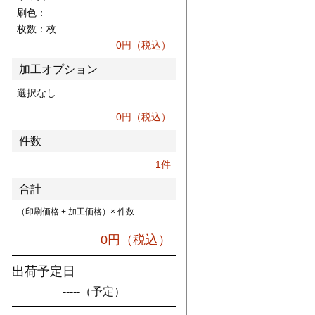
刷色：
枚数：
枚
0
円（税込）
加工オプション
選択なし
0
円（税込）
件数
1
件
合計
（印刷価格 + 加工価格）× 件数
0
円（税込）
出荷予定日
-----
（予定）