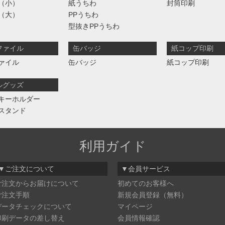
（小）
紙うちわ
封筒印刷
（大）
PPうちわ
型抜きPPうちわ
ファイル
缶バッジ
紙コップ印刷
ァイル
缶バッジ
紙コップ印刷
ルグッズ
キーホルダー
スタンド
利用ガイド
▼ご注文について
▼会員サービス
ご注文からお届けについて
初めてのお客様へ
ご注文手順
新規会員登録（無料）
データチェックについて
マイページ
印刷データの差し替え
会員情報確認