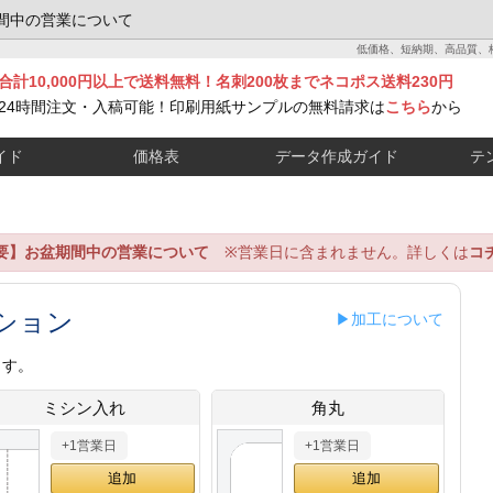
間中の営業について
低価格、短納期、高品質、
合計10,000円以上で送料無料！名刺200枚までネコポス送料230円
24時間注文・入稿可能！印刷用紙サンプルの無料請求は
こちら
から
イド
価格表
データ作成ガイド
テ
要】お盆期間中の営業について
※営業日に含まれません。詳しくは
コ
ション
▶加工について
ます。
ミシン入れ
角丸
+1営業日
+1営業日