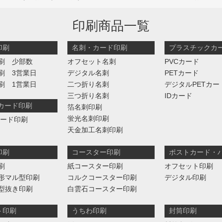
印刷商品一覧
印刷
名刺・カード印刷
プラスチックカ
刷 少部数
オフセット名刺
PVCカード
刷 3営業日
デジタル名刺
PETカード
刷 1営業日
二つ折り名刺
デジタルPETカー
三つ折り名刺
IDカード
判カード印刷
箔名刺印刷
蛍光名刺印刷
カード印刷
天金加工名刺印刷
印刷
コースター印刷
ポストカード・
刷
紙コースター印刷
オフセット印刷
形マル型印刷
コルクコースター印刷
デジタル印刷
型抜き印刷
白雲石コースター印刷
ト印刷
うちわ印刷
封筒印刷