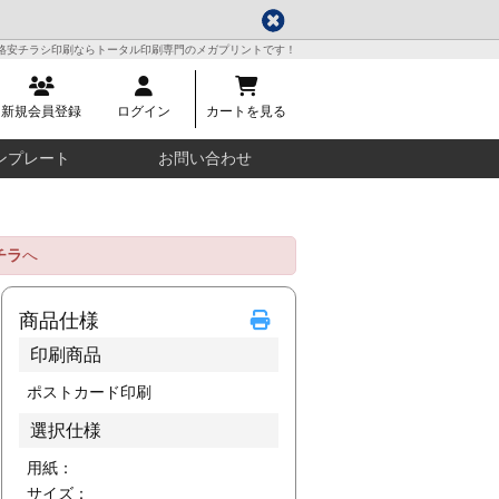
格安チラシ印刷ならトータル印刷専門のメガプリントです！
新規会員登録
ログイン
カートを見る
ンプレート
お問い合わせ
チラ
へ
商品仕様
印刷商品
ポストカード印刷
選択仕様
用紙：
サイズ：