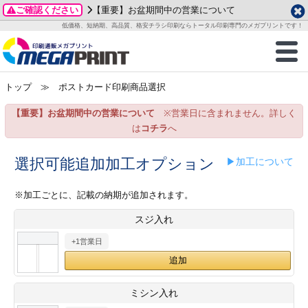
ご確認ください
【重要】お盆期間中の営業について
データ作成ガイド
ご利用ガイド
テンプレート
商品一覧
低価格、短納期、高品質、格安チラシ印刷ならトータル印刷専門のメガプリントです！
2026年 8月
ルグッズ
のお客様へ
印刷
作成前に
カード印刷
せ一覧
月
火
水
木
金
土
トップ
≫ ポストカード印刷商品選択
・ステッカー
ついて
判カード印刷
別ガイド
り名刺印刷
合わせ
1
3
4
5
6
7
8
【重要】お盆期間中の営業について
※営業日に含まれません。詳しく
刷物
について
カード印刷
ガイド
り名刺印刷
る質問FAQ
10
11
12
13
14
15
は
コチラ
へ
17
18
19
20
21
22
チックカード印刷
い方法
チックカード名刺
trator 加工指示ガイド
チックカード
もり
選択可能追加加工オプション
▶加工について
24
25
26
27
28
29
31
営業ツール印刷
法/送料について
ラムカード
カード印刷
ンプル請求
※加工ごとに、記載の納期が追加されます。
2026年 9月
スジ入れ
ティ・販促グッズ
ト印刷
印刷
月
火
水
木
金
土
+1営業日
1
2
3
4
5
ス＆盛り上げ印刷
定型マル型印刷
グ印刷
7
8
9
10
11
12
14
15
16
17
18
19
サイズ
ター印刷
ト印刷
ミシン入れ
21
22
23
24
25
26