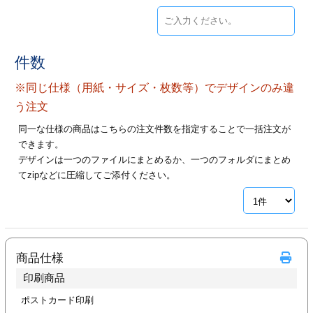
ジ
トフォルダー
ーファイル印刷
件数
プ印刷
ファイル印刷
※同じ仕様（用紙・サイズ・枚数等）でデザインのみ違
う注文
スリーブ印刷
刷
同一な仕様の商品はこちらの注文件数を指定することで一括注文が
できます。
ス加工
デザインは一つのファイルにまとめるか、一つのフォルダにまとめ
てzipなどに圧縮してご添付ください。
げ印刷
ジ
プ印刷
商品仕様
印刷商品
スリーブ
ポストカード印刷