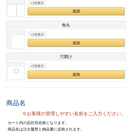
+1営業日
28
29
30
カード印刷
定形マル型
印刷
ス
・・・休業日
角丸
+1営業日
グ印刷
げ印刷
ト印刷
印刷
穴開け
刷
工名刺印刷
+2営業日
トフォルダー
ト印刷
ーファイル印刷
ラムカード印刷
商品名
ファイル印刷
印刷
※お客様の管理しやすい名前をご入力ください。
わ印刷
判カード印刷
カート内の品目別名称となります。
商品名は注文履歴と納品書に反映されます。