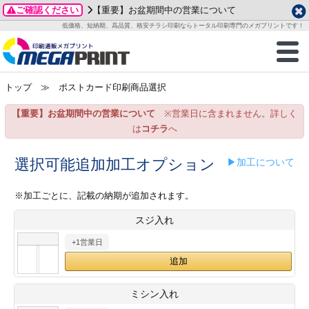
ご確認ください
【重要】お盆期間中の営業について
データ作成ガイド
ご利用ガイド
テンプレート
商品一覧
低価格、短納期、高品質、格安チラシ印刷ならトータル印刷専門のメガプリントです！
2026年 8月
ルグッズ
のお客様へ
印刷
作成前に
カード印刷
せ一覧
月
火
水
木
金
土
トップ
≫ ポストカード印刷商品選択
・ステッカー
ついて
判カード印刷
別ガイド
り名刺印刷
合わせ
1
3
4
5
6
7
8
【重要】お盆期間中の営業について
※営業日に含まれません。詳しく
刷物
について
カード印刷
ガイド
り名刺印刷
る質問FAQ
10
11
12
13
14
15
は
コチラ
へ
17
18
19
20
21
22
チックカード印刷
い方法
チックカード名刺
trator 加工指示ガイド
チックカード
もり
選択可能追加加工オプション
▶加工について
24
25
26
27
28
29
31
営業ツール印刷
法/送料について
ラムカード
カード印刷
ンプル請求
※加工ごとに、記載の納期が追加されます。
2026年 9月
スジ入れ
ティ・販促グッズ
ト印刷
印刷
月
火
水
木
金
土
+1営業日
1
2
3
4
5
ス＆盛り上げ印刷
定型マル型印刷
グ印刷
7
8
9
10
11
12
14
15
16
17
18
19
サイズ
ター印刷
ト印刷
ミシン入れ
21
22
23
24
25
26