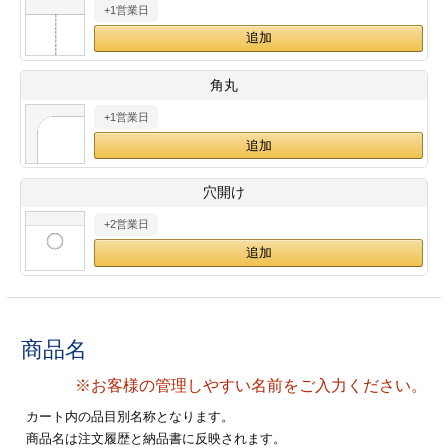
+1営業日
28
29
30
カード印刷
定形マル型
印刷
ス
・・・休業日
角丸
+1営業日
グ印刷
げ印刷
ト印刷
印刷
穴開け
刷
工名刺印刷
+2営業日
トフォルダー
ト印刷
ーファイル印刷
ラムカード印刷
商品名
ファイル印刷
印刷
※お客様の管理しやすい名前をご入力ください。
わ印刷
判カード印刷
カート内の品目別名称となります。
商品名は注文履歴と納品書に反映されます。