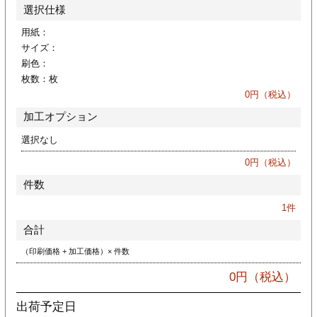
カー印刷
選択仕様
用紙：
サイズ：
刷色：
枚数：
枚
0
円（税込）
加工オプション
選択なし
0
円（税込）
件数
1
件
合計
（印刷価格 + 加工価格）× 件数
0
円（税込）
出荷予定日