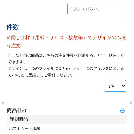
ジ
トフォルダー
ーファイル印刷
件数
プ印刷
ファイル印刷
※同じ仕様（用紙・サイズ・枚数等）でデザインのみ違
う注文
スリーブ印刷
刷
同一な仕様の商品はこちらの注文件数を指定することで一括注文が
できます。
ス加工
デザインは一つのファイルにまとめるか、一つのフォルダにまとめ
てzipなどに圧縮してご添付ください。
げ印刷
ジ
プ印刷
商品仕様
印刷商品
スリーブ
ポストカード印刷