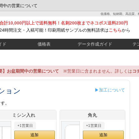
間中の営業について
低価格、短納期、高品質、
合計10,000円以上で送料無料！名刺200枚までネコポス送料230円
24時間注文・入稿可能！印刷用紙サンプルの無料請求は
こちら
から
イド
価格表
データ作成ガイド
テ
要】お盆期間中の営業について
※営業日に含まれません。詳しくは
コ
ション
▶加工について
ます。
ミシン入れ
角丸
+1営業日
+1営業日