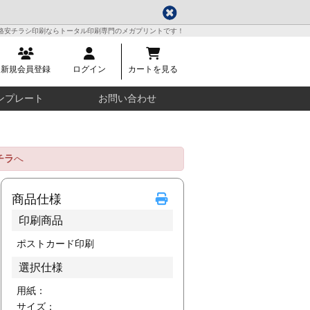
格安チラシ印刷ならトータル印刷専門のメガプリントです！
新規会員登録
ログイン
カートを見る
ンプレート
お問い合わせ
チラ
へ
商品仕様
印刷商品
ポストカード印刷
選択仕様
用紙：
サイズ：