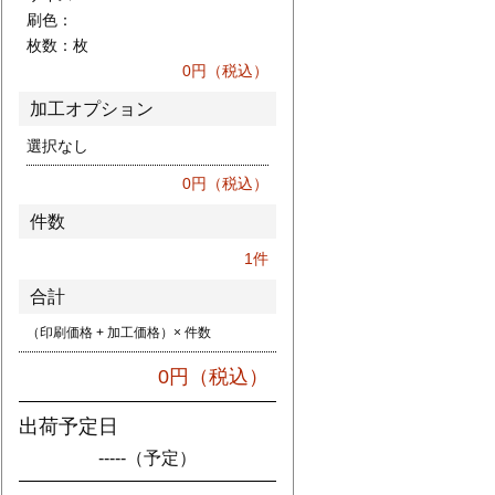
刷色：
枚数：
枚
0
円（税込）
加工オプション
選択なし
0
円（税込）
件数
1
件
合計
（印刷価格 + 加工価格）× 件数
0
円（税込）
出荷予定日
-----
（予定）