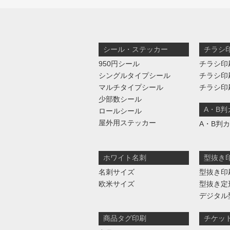
シール・ステッカー
チラシ
950円シール
チラシ印
シングルタイプシール
チラシ印
マルチタイプシール
チラシ印
少部数シール
A・B
ロールシール
屋外用ステッカー
A・B判
ホワイト名刺
型抜き
名刺サイズ
型抜き印
欧米サイズ
型抜き定
デジタル
商品タグ印刷
チケッ