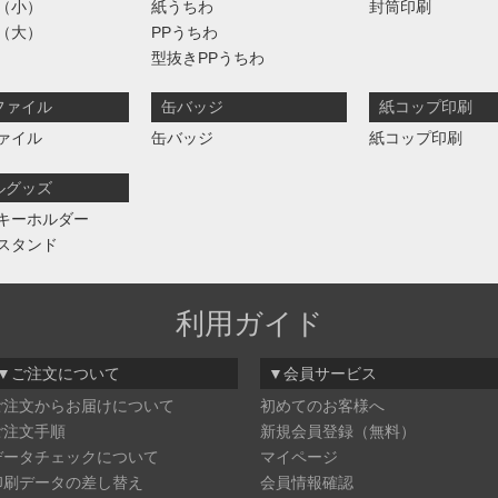
（小）
紙うちわ
封筒印刷
（大）
PPうちわ
型抜きPPうちわ
ファイル
缶バッジ
紙コップ印刷
ァイル
缶バッジ
紙コップ印刷
ルグッズ
キーホルダー
スタンド
利用ガイド
▼ご注文について
▼会員サービス
ご注文からお届けについて
初めてのお客様へ
ご注文手順
新規会員登録（無料）
データチェックについて
マイページ
印刷データの差し替え
会員情報確認