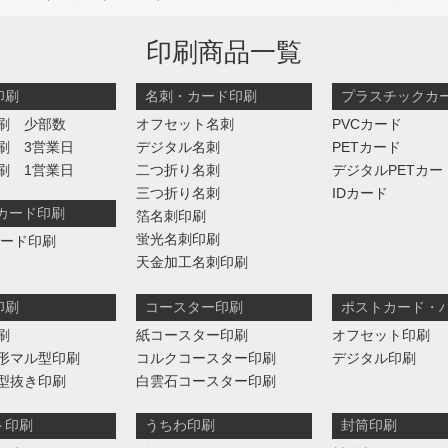
印刷商品一覧
印刷
名刺・カード印刷
プラスチックカ
刷 少部数
オフセット名刺
PVCカード
刷 3営業日
デジタル名刺
PETカード
刷 1営業日
二つ折り名刺
デジタルPETカー
三つ折り名刺
IDカード
判カード印刷
箔名刺印刷
蛍光名刺印刷
カード印刷
天金加工名刺印刷
印刷
コースター印刷
ポストカード・
刷
紙コースター印刷
オフセット印刷
形マル型印刷
コルクコースター印刷
デジタル印刷
型抜き印刷
白雲石コースター印刷
ト印刷
うちわ印刷
封筒印刷