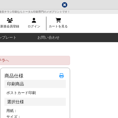
格安チラシ印刷ならトータル印刷専門のメガプリントです！
新規会員登録
ログイン
カートを見る
ンプレート
お問い合わせ
チラ
へ
商品仕様
印刷商品
ポストカード印刷
選択仕様
用紙：
サイズ：