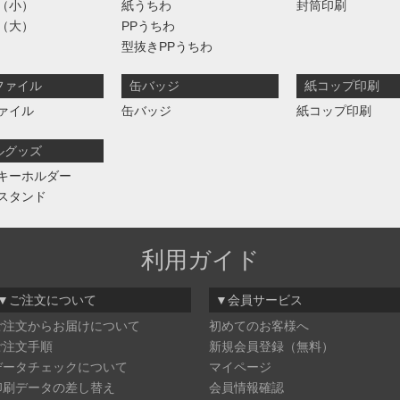
（小）
紙うちわ
封筒印刷
（大）
PPうちわ
型抜きPPうちわ
ファイル
缶バッジ
紙コップ印刷
ァイル
缶バッジ
紙コップ印刷
ルグッズ
キーホルダー
スタンド
利用ガイド
▼ご注文について
▼会員サービス
ご注文からお届けについて
初めてのお客様へ
ご注文手順
新規会員登録（無料）
データチェックについて
マイページ
印刷データの差し替え
会員情報確認