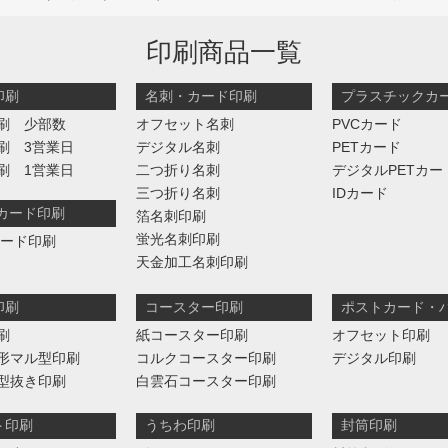
印刷商品一覧
印刷
名刺・カード印刷
プラスチックカ
刷 少部数
オフセット名刺
PVCカード
刷 3営業日
デジタル名刺
PETカード
刷 1営業日
二つ折り名刺
デジタルPETカー
三つ折り名刺
IDカード
判カード印刷
箔名刺印刷
蛍光名刺印刷
カード印刷
天金加工名刺印刷
印刷
コースター印刷
ポストカード・
刷
紙コースター印刷
オフセット印刷
形マル型印刷
コルクコースター印刷
デジタル印刷
型抜き印刷
白雲石コースター印刷
ト印刷
うちわ印刷
封筒印刷