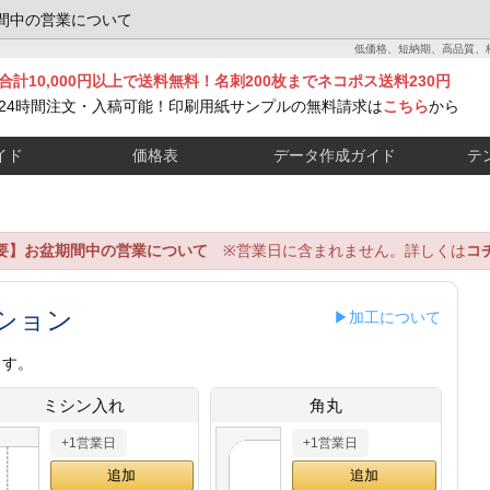
間中の営業について
低価格、短納期、高品質、
合計10,000円以上で送料無料！名刺200枚までネコポス送料230円
24時間注文・入稿可能！印刷用紙サンプルの無料請求は
こちら
から
イド
価格表
データ作成ガイド
テ
要】お盆期間中の営業について
※営業日に含まれません。詳しくは
コ
ション
▶加工について
ます。
ミシン入れ
角丸
+1営業日
+1営業日