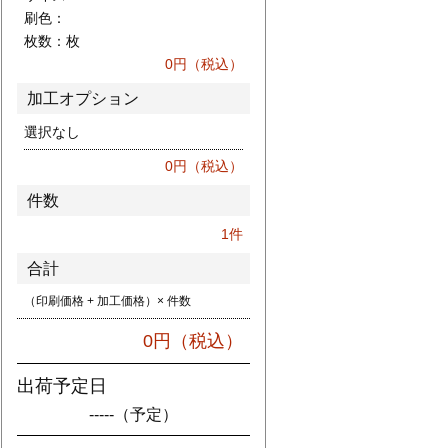
刷色：
枚数：
枚
0
円（税込）
加工オプション
選択なし
0
円（税込）
件数
1
件
合計
（印刷価格 + 加工価格）× 件数
0
円（税込）
出荷予定日
-----
（予定）