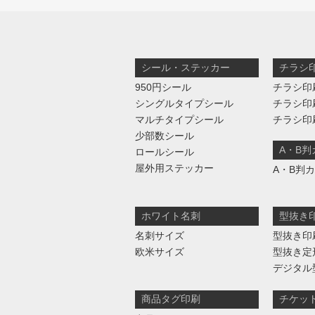
シール・ステッカー
チラシ
950円シール
チラシ印
シングルタイプシール
チラシ印
マルチタイプシール
チラシ印
少部数シール
A・B
ロールシール
屋外用ステッカー
A・B判
ホワイト名刺
型抜き
名刺サイズ
型抜き印
欧米サイズ
型抜き定
デジタル
商品タグ印刷
チケッ