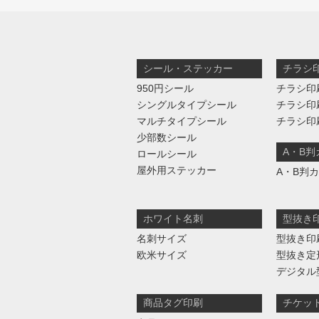
シール・ステッカー
チラシ
950円シール
チラシ印
シングルタイプシール
チラシ印
マルチタイプシール
チラシ印
少部数シール
A・B
ロールシール
屋外用ステッカー
A・B判
ホワイト名刺
型抜き
名刺サイズ
型抜き印
欧米サイズ
型抜き定
デジタル
商品タグ印刷
チケッ