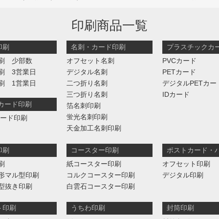
印刷商品一覧
印刷
名刺・カード印刷
プラスチックカ
刷 少部数
オフセット名刺
PVCカード
刷 3営業日
デジタル名刺
PETカード
刷 1営業日
二つ折り名刺
デジタルPETカー
三つ折り名刺
IDカード
判カード印刷
箔名刺印刷
蛍光名刺印刷
カード印刷
天金加工名刺印刷
印刷
コースター印刷
ポストカード・
刷
紙コースター印刷
オフセット印刷
形マル型印刷
コルクコースター印刷
デジタル印刷
型抜き印刷
白雲石コースター印刷
ト印刷
うちわ印刷
封筒印刷