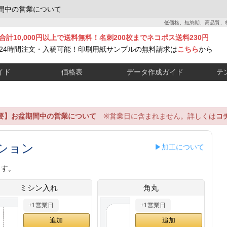
間中の営業について
低価格、短納期、高品質、
合計10,000円以上で送料無料！名刺200枚までネコポス送料230円
24時間注文・入稿可能！印刷用紙サンプルの無料請求は
こちら
から
イド
価格表
データ作成ガイド
テ
要】お盆期間中の営業について
※営業日に含まれません。詳しくは
コ
ション
▶加工について
ます。
ミシン入れ
角丸
+1営業日
+1営業日