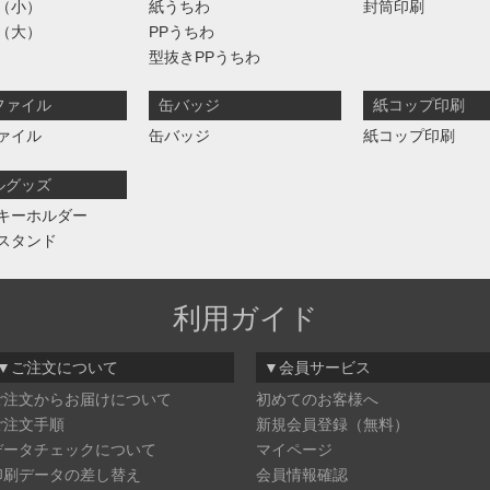
（小）
紙うちわ
封筒印刷
（大）
PPうちわ
型抜きPPうちわ
ファイル
缶バッジ
紙コップ印刷
ァイル
缶バッジ
紙コップ印刷
ルグッズ
キーホルダー
スタンド
利用ガイド
▼ご注文について
▼会員サービス
ご注文からお届けについて
初めてのお客様へ
ご注文手順
新規会員登録（無料）
データチェックについて
マイページ
印刷データの差し替え
会員情報確認