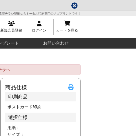
格安チラシ印刷ならトータル印刷専門のメガプリントです！
新規会員登録
ログイン
カートを見る
ンプレート
お問い合わせ
チラ
へ
商品仕様
印刷商品
ポストカード印刷
選択仕様
用紙：
サイズ：