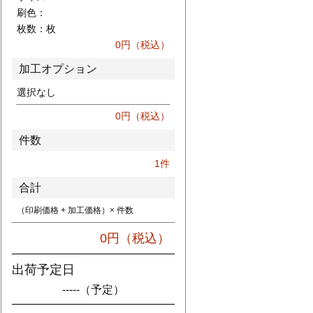
刷色：
枚数：
枚
0
円（税込）
加工オプション
選択なし
0
円（税込）
件数
1
件
合計
（印刷価格 + 加工価格）× 件数
0
円（税込）
出荷予定日
-----
（予定）