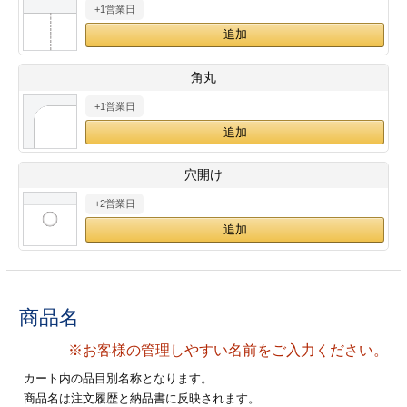
+1営業日
28
29
30
カード印刷
定形マル型
印刷
ス
・・・休業日
角丸
+1営業日
グ印刷
げ印刷
ト印刷
印刷
穴開け
刷
工名刺印刷
+2営業日
トフォルダー
ト印刷
ーファイル印刷
ラムカード印刷
商品名
ファイル印刷
印刷
※お客様の管理しやすい名前をご入力ください。
わ印刷
判カード印刷
カート内の品目別名称となります。
商品名は注文履歴と納品書に反映されます。