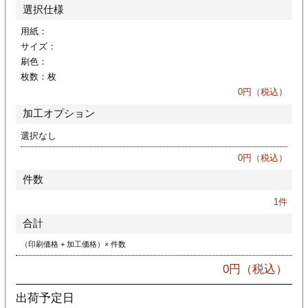
カー印刷
選択仕様
用紙：
サイズ：
刷色：
枚数：
枚
0
円（税込）
加工オプション
選択なし
0
円（税込）
件数
1
件
合計
（印刷価格 + 加工価格）× 件数
0
円（税込）
出荷予定日