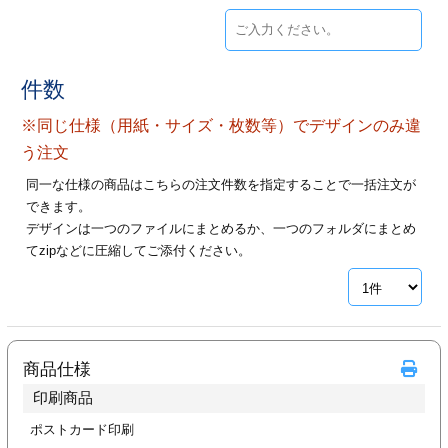
ジ
トフォルダー
ーファイル印刷
件数
プ印刷
ファイル印刷
※同じ仕様（用紙・サイズ・枚数等）でデザインのみ違
う注文
スリーブ印刷
刷
同一な仕様の商品はこちらの注文件数を指定することで一括注文が
できます。
ス加工
デザインは一つのファイルにまとめるか、一つのフォルダにまとめ
てzipなどに圧縮してご添付ください。
げ印刷
ジ
プ印刷
商品仕様
印刷商品
スリーブ
ポストカード印刷