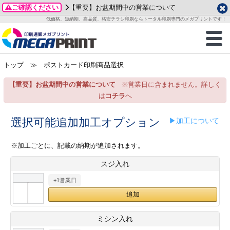
ご確認ください
【重要】お盆期間中の営業について
データ作成ガイド
ご利用ガイド
テンプレート
商品一覧
低価格、短納期、高品質、格安チラシ印刷ならトータル印刷専門のメガプリントです！
2026年 8月
ルグッズ
のお客様へ
印刷
作成前に
カード印刷
せ一覧
月
火
水
木
金
土
トップ
≫ ポストカード印刷商品選択
・ステッカー
ついて
判カード印刷
別ガイド
り名刺印刷
合わせ
1
3
4
5
6
7
8
【重要】お盆期間中の営業について
※営業日に含まれません。詳しく
刷物
について
カード印刷
ガイド
り名刺印刷
る質問FAQ
10
11
12
13
14
15
は
コチラ
へ
17
18
19
20
21
22
チックカード印刷
い方法
チックカード名刺
trator 加工指示ガイド
チックカード
もり
選択可能追加加工オプション
▶加工について
24
25
26
27
28
29
31
営業ツール印刷
法/送料について
ラムカード
カード印刷
ンプル請求
※加工ごとに、記載の納期が追加されます。
2026年 9月
スジ入れ
ティ・販促グッズ
ト印刷
印刷
月
火
水
木
金
土
+1営業日
1
2
3
4
5
ス＆盛り上げ印刷
定型マル型印刷
グ印刷
7
8
9
10
11
12
14
15
16
17
18
19
サイズ
ター印刷
ト印刷
ミシン入れ
21
22
23
24
25
26