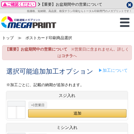
ご確認ください
【重要】お盆期間中の営業について
データ作成ガイド
ご利用ガイド
テンプレート
商品一覧
低価格、短納期、高品質、格安チラシ印刷ならトータル印刷専門のメガプリントです！
2026年 8月
ルグッズ
のお客様へ
印刷
作成前に
カード印刷
せ一覧
月
火
水
木
金
土
トップ
≫ ポストカード印刷商品選択
・ステッカー
ついて
判カード印刷
別ガイド
り名刺印刷
合わせ
1
3
4
5
6
7
8
【重要】お盆期間中の営業について
※営業日に含まれません。詳しく
刷物
について
カード印刷
ガイド
り名刺印刷
る質問FAQ
10
11
12
13
14
15
は
コチラ
へ
17
18
19
20
21
22
チックカード印刷
い方法
チックカード名刺
trator 加工指示ガイド
チックカード
もり
選択可能追加加工オプション
▶加工について
24
25
26
27
28
29
31
営業ツール印刷
法/送料について
ラムカード
カード印刷
ンプル請求
※加工ごとに、記載の納期が追加されます。
2026年 9月
スジ入れ
ティ・販促グッズ
ト印刷
印刷
月
火
水
木
金
土
+1営業日
1
2
3
4
5
ス＆盛り上げ印刷
定型マル型印刷
グ印刷
7
8
9
10
11
12
14
15
16
17
18
19
サイズ
ター印刷
ト印刷
ミシン入れ
21
22
23
24
25
26