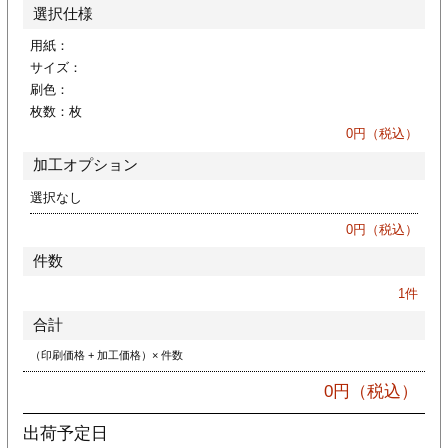
カー印刷
選択仕様
用紙：
サイズ：
刷色：
枚数：
枚
0
円（税込）
加工オプション
選択なし
0
円（税込）
件数
1
件
合計
（印刷価格 + 加工価格）× 件数
0
円（税込）
出荷予定日