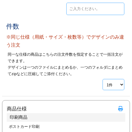
ジ
トフォルダー
ーファイル印刷
件数
プ印刷
ファイル印刷
※同じ仕様（用紙・サイズ・枚数等）でデザインのみ違
う注文
スリーブ印刷
刷
同一な仕様の商品はこちらの注文件数を指定することで一括注文が
できます。
ス加工
デザインは一つのファイルにまとめるか、一つのフォルダにまとめ
てzipなどに圧縮してご添付ください。
げ印刷
ジ
プ印刷
商品仕様
印刷商品
スリーブ
ポストカード印刷