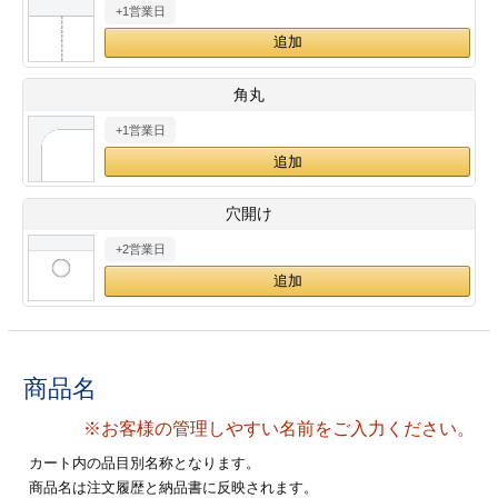
+1営業日
28
29
30
カード印刷
定形マル型
印刷
ス
・・・休業日
角丸
+1営業日
グ印刷
げ印刷
ト印刷
印刷
穴開け
刷
工名刺印刷
+2営業日
トフォルダー
ト印刷
ーファイル印刷
ラムカード印刷
商品名
ファイル印刷
印刷
※お客様の管理しやすい名前をご入力ください。
わ印刷
判カード印刷
カート内の品目別名称となります。
商品名は注文履歴と納品書に反映されます。