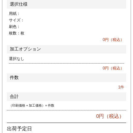
カー印刷
選択仕様
用紙：
サイズ：
刷色：
枚数：
枚
0
円（税込）
加工オプション
選択なし
0
円（税込）
件数
1
件
合計
（印刷価格 + 加工価格）× 件数
0
円（税込）
出荷予定日