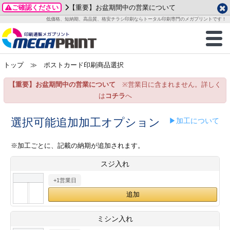
ご確認ください
【重要】お盆期間中の営業について
データ作成ガイド
ご利用ガイド
テンプレート
商品一覧
低価格、短納期、高品質、格安チラシ印刷ならトータル印刷専門のメガプリントです！
2026年 8月
ルグッズ
のお客様へ
印刷
作成前に
カード印刷
せ一覧
月
火
水
木
金
土
トップ
≫ ポストカード印刷商品選択
・ステッカー
ついて
判カード印刷
別ガイド
り名刺印刷
合わせ
1
3
4
5
6
7
8
【重要】お盆期間中の営業について
※営業日に含まれません。詳しく
刷物
について
カード印刷
ガイド
り名刺印刷
る質問FAQ
10
11
12
13
14
15
は
コチラ
へ
17
18
19
20
21
22
チックカード印刷
い方法
チックカード名刺
trator 加工指示ガイド
チックカード
もり
選択可能追加加工オプション
▶加工について
24
25
26
27
28
29
31
営業ツール印刷
法/送料について
ラムカード
カード印刷
ンプル請求
※加工ごとに、記載の納期が追加されます。
2026年 9月
スジ入れ
ティ・販促グッズ
ト印刷
印刷
月
火
水
木
金
土
+1営業日
1
2
3
4
5
ス＆盛り上げ印刷
定型マル型印刷
グ印刷
7
8
9
10
11
12
14
15
16
17
18
19
サイズ
ター印刷
ト印刷
ミシン入れ
21
22
23
24
25
26