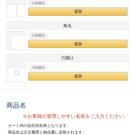
+1営業日
28
29
30
カード印刷
定形マル型
印刷
ス
・・・休業日
角丸
+1営業日
グ印刷
げ印刷
ト印刷
印刷
穴開け
刷
工名刺印刷
+2営業日
トフォルダー
ト印刷
ーファイル印刷
ラムカード印刷
商品名
ファイル印刷
印刷
※お客様の管理しやすい名前をご入力ください。
わ印刷
判カード印刷
カート内の品目別名称となります。
商品名は注文履歴と納品書に反映されます。