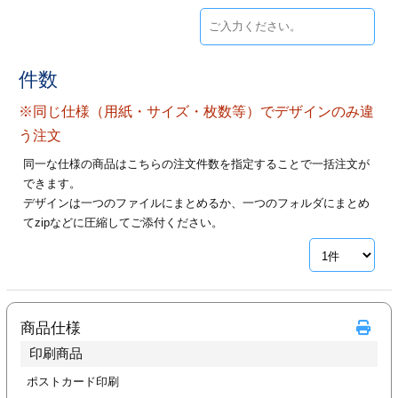
ジ
トフォルダー
ーファイル印刷
件数
プ印刷
ファイル印刷
※同じ仕様（用紙・サイズ・枚数等）でデザインのみ違
う注文
スリーブ印刷
刷
同一な仕様の商品はこちらの注文件数を指定することで一括注文が
できます。
ス加工
デザインは一つのファイルにまとめるか、一つのフォルダにまとめ
てzipなどに圧縮してご添付ください。
げ印刷
ジ
プ印刷
商品仕様
印刷商品
スリーブ
ポストカード印刷