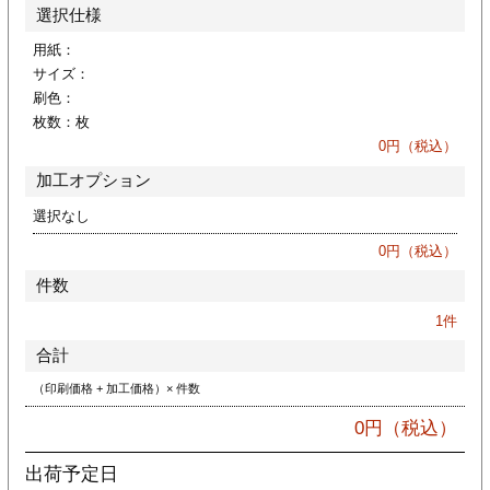
カー印刷
選択仕様
用紙：
サイズ：
刷色：
枚数：
枚
0
円（税込）
加工オプション
選択なし
0
円（税込）
件数
1
件
合計
（印刷価格 + 加工価格）× 件数
0
円（税込）
出荷予定日