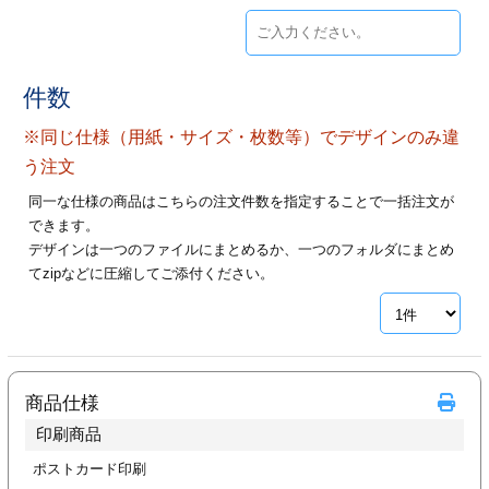
ジ
トフォルダー
ーファイル印刷
件数
プ印刷
ファイル印刷
※同じ仕様（用紙・サイズ・枚数等）でデザインのみ違
う注文
スリーブ印刷
刷
同一な仕様の商品はこちらの注文件数を指定することで一括注文が
できます。
ス加工
デザインは一つのファイルにまとめるか、一つのフォルダにまとめ
てzipなどに圧縮してご添付ください。
げ印刷
ジ
プ印刷
商品仕様
印刷商品
スリーブ
ポストカード印刷