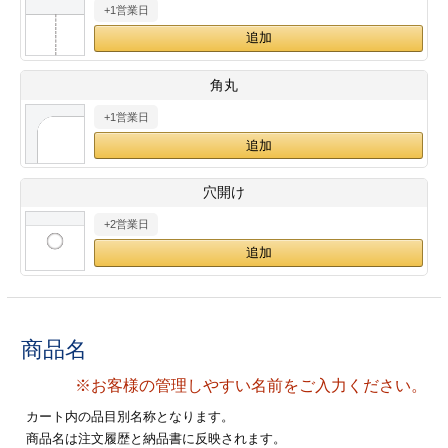
+1営業日
28
29
30
カード印刷
定形マル型
印刷
ス
・・・休業日
角丸
+1営業日
グ印刷
げ印刷
ト印刷
印刷
穴開け
刷
工名刺印刷
+2営業日
トフォルダー
ト印刷
ーファイル印刷
ラムカード印刷
商品名
ファイル印刷
印刷
※お客様の管理しやすい名前をご入力ください。
わ印刷
判カード印刷
カート内の品目別名称となります。
商品名は注文履歴と納品書に反映されます。