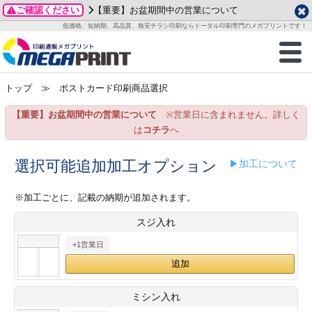
ご確認ください
【重要】お盆期間中の営業について
データ作成ガイド
ご利用ガイド
テンプレート
商品一覧
低価格、短納期、高品質、格安チラシ印刷ならトータル印刷専門のメガプリントです！
2026年 8月
ルグッズ
のお客様へ
印刷
作成前に
カード印刷
せ一覧
月
火
水
木
金
土
トップ
≫ ポストカード印刷商品選択
・ステッカー
ついて
判カード印刷
別ガイド
り名刺印刷
合わせ
1
3
4
5
6
7
8
【重要】お盆期間中の営業について
※営業日に含まれません。詳しく
刷物
について
カード印刷
ガイド
り名刺印刷
る質問FAQ
10
11
12
13
14
15
は
コチラ
へ
17
18
19
20
21
22
チックカード印刷
い方法
チックカード名刺
trator 加工指示ガイド
チックカード
もり
選択可能追加加工オプション
▶加工について
24
25
26
27
28
29
31
営業ツール印刷
法/送料について
ラムカード
カード印刷
ンプル請求
※加工ごとに、記載の納期が追加されます。
2026年 9月
スジ入れ
ティ・販促グッズ
ト印刷
印刷
月
火
水
木
金
土
+1営業日
1
2
3
4
5
ス＆盛り上げ印刷
定型マル型印刷
グ印刷
7
8
9
10
11
12
14
15
16
17
18
19
サイズ
ター印刷
ト印刷
ミシン入れ
21
22
23
24
25
26