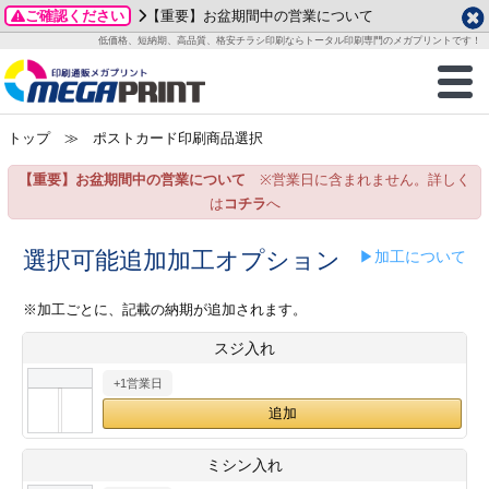
ご確認ください
【重要】お盆期間中の営業について
データ作成ガイド
ご利用ガイド
テンプレート
商品一覧
低価格、短納期、高品質、格安チラシ印刷ならトータル印刷専門のメガプリントです！
2026年 8月
ルグッズ
のお客様へ
印刷
作成前に
カード印刷
せ一覧
月
火
水
木
金
土
トップ
≫ ポストカード印刷商品選択
・ステッカー
ついて
判カード印刷
別ガイド
り名刺印刷
合わせ
1
3
4
5
6
7
8
【重要】お盆期間中の営業について
※営業日に含まれません。詳しく
刷物
について
カード印刷
ガイド
り名刺印刷
る質問FAQ
10
11
12
13
14
15
は
コチラ
へ
17
18
19
20
21
22
チックカード印刷
い方法
チックカード名刺
trator 加工指示ガイド
チックカード
もり
選択可能追加加工オプション
▶加工について
24
25
26
27
28
29
31
営業ツール印刷
法/送料について
ラムカード
カード印刷
ンプル請求
※加工ごとに、記載の納期が追加されます。
2026年 9月
スジ入れ
ティ・販促グッズ
ト印刷
印刷
月
火
水
木
金
土
+1営業日
1
2
3
4
5
ス＆盛り上げ印刷
定型マル型印刷
グ印刷
7
8
9
10
11
12
14
15
16
17
18
19
サイズ
ター印刷
ト印刷
ミシン入れ
21
22
23
24
25
26