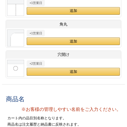
+1営業日
28
29
30
カード印刷
定形マル型
印刷
ス
・・・休業日
角丸
+1営業日
グ印刷
げ印刷
ト印刷
印刷
穴開け
刷
工名刺印刷
+2営業日
トフォルダー
ト印刷
ーファイル印刷
ラムカード印刷
商品名
ファイル印刷
印刷
※お客様の管理しやすい名前をご入力ください。
わ印刷
判カード印刷
カート内の品目別名称となります。
商品名は注文履歴と納品書に反映されます。