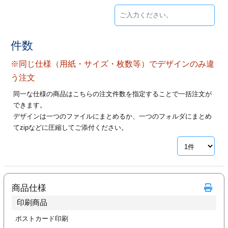
ジ
トフォルダー
ーファイル印刷
件数
プ印刷
ファイル印刷
※同じ仕様（用紙・サイズ・枚数等）でデザインのみ違
う注文
スリーブ印刷
刷
同一な仕様の商品はこちらの注文件数を指定することで一括注文が
できます。
ス加工
デザインは一つのファイルにまとめるか、一つのフォルダにまとめ
てzipなどに圧縮してご添付ください。
げ印刷
ジ
プ印刷
商品仕様
印刷商品
スリーブ
ポストカード印刷