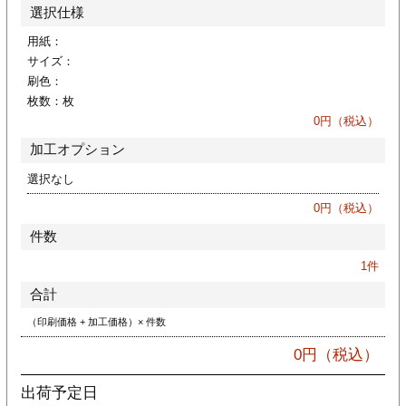
カー印刷
選択仕様
用紙：
サイズ：
刷色：
枚数：
枚
0
円（税込）
加工オプション
選択なし
0
円（税込）
件数
1
件
合計
（印刷価格 + 加工価格）× 件数
0
円（税込）
出荷予定日