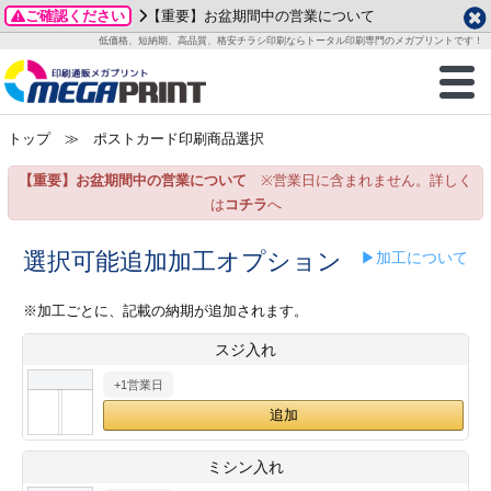
ご確認ください
【重要】お盆期間中の営業について
データ作成ガイド
ご利用ガイド
テンプレート
商品一覧
低価格、短納期、高品質、格安チラシ印刷ならトータル印刷専門のメガプリントです！
2026年 8月
ルグッズ
のお客様へ
印刷
作成前に
カード印刷
せ一覧
月
火
水
木
金
土
トップ
≫ ポストカード印刷商品選択
・ステッカー
ついて
判カード印刷
別ガイド
り名刺印刷
合わせ
1
3
4
5
6
7
8
【重要】お盆期間中の営業について
※営業日に含まれません。詳しく
刷物
について
カード印刷
ガイド
り名刺印刷
る質問FAQ
10
11
12
13
14
15
は
コチラ
へ
17
18
19
20
21
22
チックカード印刷
い方法
チックカード名刺
trator 加工指示ガイド
チックカード
もり
選択可能追加加工オプション
▶加工について
24
25
26
27
28
29
31
営業ツール印刷
法/送料について
ラムカード
カード印刷
ンプル請求
※加工ごとに、記載の納期が追加されます。
2026年 9月
スジ入れ
ティ・販促グッズ
ト印刷
印刷
月
火
水
木
金
土
+1営業日
1
2
3
4
5
ス＆盛り上げ印刷
定型マル型印刷
グ印刷
7
8
9
10
11
12
14
15
16
17
18
19
サイズ
ター印刷
ト印刷
ミシン入れ
21
22
23
24
25
26