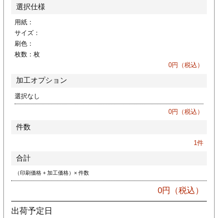
カー印刷
選択仕様
用紙：
サイズ：
刷色：
枚数：
枚
0
円（税込）
加工オプション
選択なし
0
円（税込）
件数
1
件
合計
（印刷価格 + 加工価格）× 件数
0
円（税込）
出荷予定日