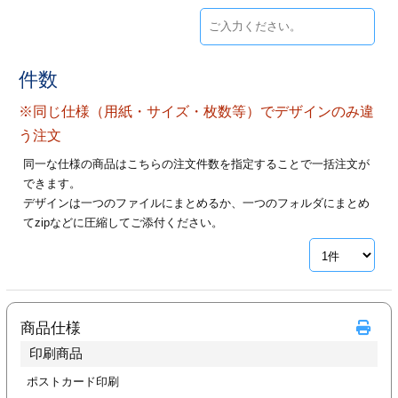
ジ
トフォルダー
ーファイル印刷
件数
プ印刷
ファイル印刷
※同じ仕様（用紙・サイズ・枚数等）でデザインのみ違
う注文
スリーブ印刷
刷
同一な仕様の商品はこちらの注文件数を指定することで一括注文が
できます。
ス加工
デザインは一つのファイルにまとめるか、一つのフォルダにまとめ
てzipなどに圧縮してご添付ください。
げ印刷
ジ
プ印刷
商品仕様
印刷商品
スリーブ
ポストカード印刷