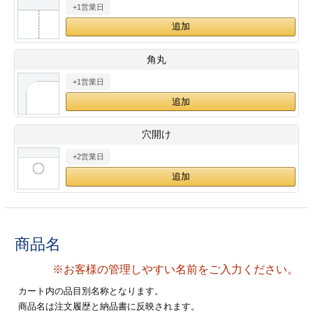
+1営業日
28
29
30
カード印刷
定形マル型
印刷
ス
・・・休業日
角丸
+1営業日
グ印刷
げ印刷
ト印刷
印刷
穴開け
刷
工名刺印刷
+2営業日
トフォルダー
ト印刷
ーファイル印刷
ラムカード印刷
商品名
ファイル印刷
印刷
※お客様の管理しやすい名前をご入力ください。
わ印刷
判カード印刷
カート内の品目別名称となります。
商品名は注文履歴と納品書に反映されます。