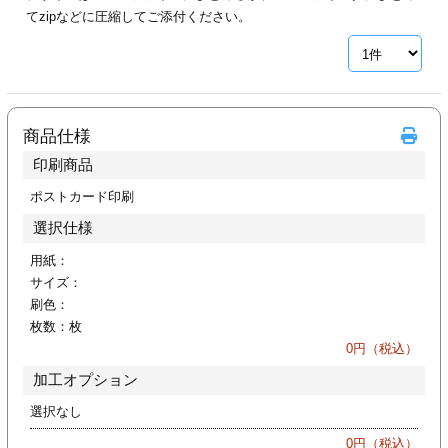
カー印刷
てzipなどに圧縮してご添付ください。
商品仕様
印刷商品
ポストカード印刷
選択仕様
用紙：
サイズ：
刷色：
枚数：
枚
0
円（税込）
加工オプション
選択なし
0
円（税込）