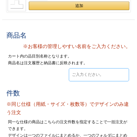
ジ
トフォルダー
ーファイル印刷
商品名
プ印刷
ファイル印刷
※お客様の管理しやすい名前をご入力ください。
スリーブ印刷
刷
カート内の品目別名称となります。
商品名は注文履歴と納品書に反映されます。
ス加工
げ印刷
ジ
件数
※同じ仕様（用紙・サイズ・枚数等）でデザインのみ違
プ印刷
う注文
同一な仕様の商品はこちらの注文件数を指定することで一括注文が
スリーブ
できます。
デザインは一つのファイルにまとめるか、一つのフォルダにまとめ