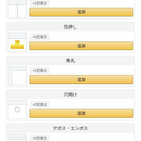
+1営業日
28
29
30
カード印刷
定形マル型
印刷
ス
・・・休業日
箔押し
+2営業日
グ印刷
げ印刷
ト印刷
印刷
角丸
刷
工名刺印刷
+1営業日
トフォルダー
ト印刷
穴開け
ーファイル印刷
ラムカード印刷
+2営業日
ファイル印刷
印刷
デボス・エンボス
わ印刷
判カード印刷
+2営業日