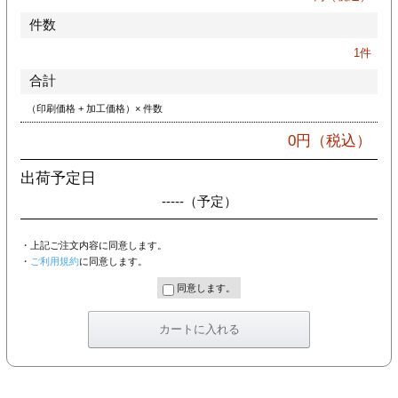
件数
1
件
合計
（印刷価格 + 加工価格）× 件数
0
円（税込）
出荷予定日
-----
（予定）
・上記ご注文内容に同意します。
・
ご利用規約
に同意します。
同意します。