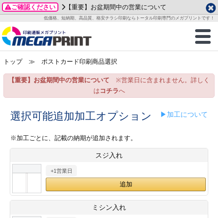
ご確認ください
【重要】お盆期間中の営業について
データ作成ガイド
ご利用ガイド
テンプレート
商品一覧
低価格、短納期、高品質、格安チラシ印刷ならトータル印刷専門のメガプリントです！
2026年 8月
ルグッズ
のお客様へ
印刷
作成前に
カード印刷
せ一覧
月
火
水
木
金
土
トップ
≫ ポストカード印刷商品選択
・ステッカー
ついて
判カード印刷
別ガイド
り名刺印刷
合わせ
1
3
4
5
6
7
8
【重要】お盆期間中の営業について
※営業日に含まれません。詳しく
刷物
について
カード印刷
ガイド
り名刺印刷
る質問FAQ
10
11
12
13
14
15
は
コチラ
へ
17
18
19
20
21
22
チックカード印刷
い方法
チックカード名刺
trator 加工指示ガイド
チックカード
もり
選択可能追加加工オプション
▶加工について
24
25
26
27
28
29
31
営業ツール印刷
法/送料について
ラムカード
カード印刷
ンプル請求
※加工ごとに、記載の納期が追加されます。
2026年 9月
スジ入れ
ティ・販促グッズ
ト印刷
印刷
月
火
水
木
金
土
+1営業日
1
2
3
4
5
ス＆盛り上げ印刷
定型マル型印刷
グ印刷
7
8
9
10
11
12
14
15
16
17
18
19
サイズ
ター印刷
ト印刷
ミシン入れ
21
22
23
24
25
26