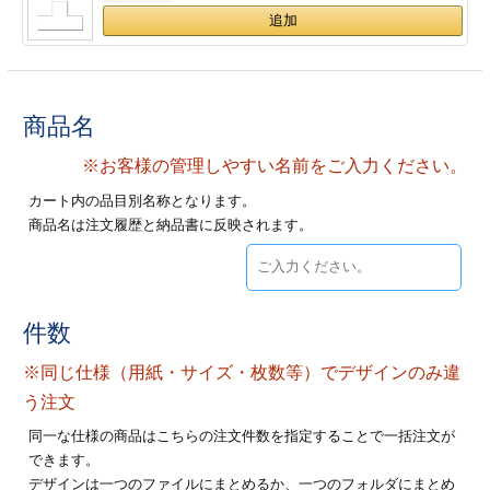
ジ
トフォルダー
ーファイル印刷
商品名
プ印刷
ファイル印刷
※お客様の管理しやすい名前をご入力ください。
スリーブ印刷
刷
カート内の品目別名称となります。
商品名は注文履歴と納品書に反映されます。
ス加工
げ印刷
ジ
件数
※同じ仕様（用紙・サイズ・枚数等）でデザインのみ違
プ印刷
う注文
同一な仕様の商品はこちらの注文件数を指定することで一括注文が
スリーブ
できます。
デザインは一つのファイルにまとめるか、一つのフォルダにまとめ