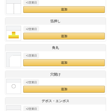
+1営業日
28
29
30
カード印刷
定形マル型
印刷
ス
・・・休業日
箔押し
+2営業日
グ印刷
げ印刷
ト印刷
印刷
角丸
刷
工名刺印刷
+1営業日
トフォルダー
ト印刷
穴開け
ーファイル印刷
ラムカード印刷
+2営業日
ファイル印刷
印刷
デボス・エンボス
わ印刷
判カード印刷
+2営業日