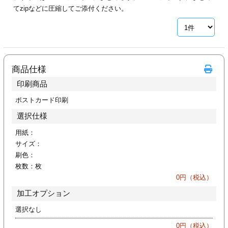
カー印刷
てzipなどに圧縮してご添付ください。
商品仕様
印刷商品
ポストカード印刷
選択仕様
用紙：
サイズ：
刷色：
枚数：
枚
0
円（税込）
加工オプション
選択なし
0
円（税込）