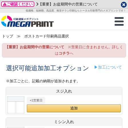
ご確認ください
【重要】お盆期間中の営業について
データ作成ガイド
ご利用ガイド
テンプレート
商品一覧
低価格、短納期、高品質、格安チラシ印刷ならトータル印刷専門のメガプリントです！
2026年 8月
ルグッズ
のお客様へ
印刷
作成前に
カード印刷
せ一覧
月
火
水
木
金
土
トップ
≫ ポストカード印刷商品選択
・ステッカー
ついて
判カード印刷
別ガイド
り名刺印刷
合わせ
1
3
4
5
6
7
8
【重要】お盆期間中の営業について
※営業日に含まれません。詳しく
刷物
について
カード印刷
ガイド
り名刺印刷
る質問FAQ
10
11
12
13
14
15
は
コチラ
へ
17
18
19
20
21
22
チックカード印刷
い方法
チックカード名刺
trator 加工指示ガイド
チックカード
もり
選択可能追加加工オプション
▶加工について
24
25
26
27
28
29
31
営業ツール印刷
法/送料について
ラムカード
カード印刷
ンプル請求
※加工ごとに、記載の納期が追加されます。
2026年 9月
スジ入れ
ティ・販促グッズ
ト印刷
印刷
月
火
水
木
金
土
+1営業日
1
2
3
4
5
ス＆盛り上げ印刷
定型マル型印刷
グ印刷
7
8
9
10
11
12
14
15
16
17
18
19
サイズ
ター印刷
ト印刷
ミシン入れ
21
22
23
24
25
26