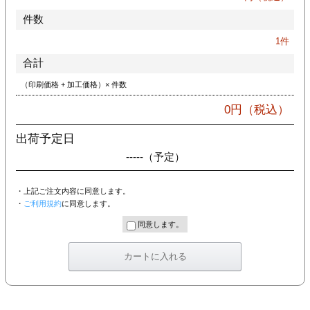
件数
1
件
合計
（印刷価格 + 加工価格）× 件数
0
円（税込）
出荷予定日
-----
（予定）
・上記ご注文内容に同意します。
・
ご利用規約
に同意します。
同意します。