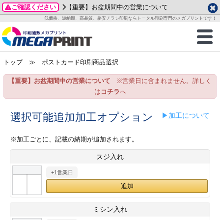
ご確認ください
【重要】お盆期間中の営業について
データ作成ガイド
ご利用ガイド
テンプレート
商品一覧
低価格、短納期、高品質、格安チラシ印刷ならトータル印刷専門のメガプリントです！
2026年 8月
ルグッズ
のお客様へ
印刷
作成前に
カード印刷
せ一覧
月
火
水
木
金
土
トップ
≫ ポストカード印刷商品選択
・ステッカー
ついて
判カード印刷
別ガイド
り名刺印刷
合わせ
1
3
4
5
6
7
8
【重要】お盆期間中の営業について
※営業日に含まれません。詳しく
刷物
について
カード印刷
ガイド
り名刺印刷
る質問FAQ
10
11
12
13
14
15
は
コチラ
へ
17
18
19
20
21
22
チックカード印刷
い方法
チックカード名刺
trator 加工指示ガイド
チックカード
もり
選択可能追加加工オプション
▶加工について
24
25
26
27
28
29
31
営業ツール印刷
法/送料について
ラムカード
カード印刷
ンプル請求
※加工ごとに、記載の納期が追加されます。
2026年 9月
スジ入れ
ティ・販促グッズ
ト印刷
印刷
月
火
水
木
金
土
+1営業日
1
2
3
4
5
ス＆盛り上げ印刷
定型マル型印刷
グ印刷
7
8
9
10
11
12
14
15
16
17
18
19
サイズ
ター印刷
ト印刷
ミシン入れ
21
22
23
24
25
26