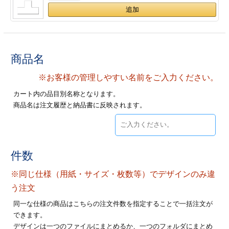
ジ
トフォルダー
ーファイル印刷
商品名
プ印刷
ファイル印刷
※お客様の管理しやすい名前をご入力ください。
スリーブ印刷
刷
カート内の品目別名称となります。
商品名は注文履歴と納品書に反映されます。
ス加工
げ印刷
ジ
件数
※同じ仕様（用紙・サイズ・枚数等）でデザインのみ違
プ印刷
う注文
同一な仕様の商品はこちらの注文件数を指定することで一括注文が
スリーブ
できます。
デザインは一つのファイルにまとめるか、一つのフォルダにまとめ