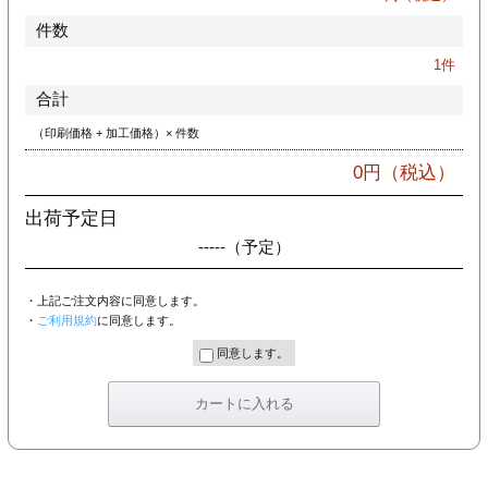
件数
1
件
合計
（印刷価格 + 加工価格）× 件数
0
円（税込）
出荷予定日
-----
（予定）
・上記ご注文内容に同意します。
・
ご利用規約
に同意します。
同意します。