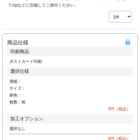
カー印刷
てzipなどに圧縮してご添付ください。
商品仕様
印刷商品
ポストカード印刷
選択仕様
用紙：
サイズ：
刷色：
枚数：
枚
0
円（税込）
加工オプション
選択なし
0
円（税込）