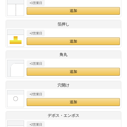
+1営業日
28
29
30
カード印刷
定形マル型
印刷
ス
・・・休業日
箔押し
+2営業日
グ印刷
げ印刷
ト印刷
印刷
角丸
刷
工名刺印刷
+1営業日
トフォルダー
ト印刷
穴開け
ーファイル印刷
ラムカード印刷
+2営業日
ファイル印刷
印刷
デボス・エンボス
わ印刷
判カード印刷
+2営業日