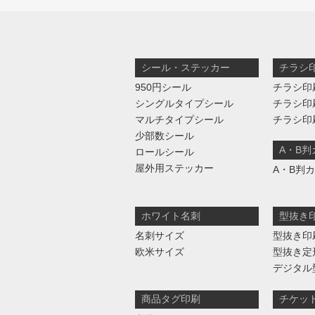
シール・ステッカー
チラシ
950円シール
チラシ印
シングルタイプシール
チラシ印
マルチタイプシール
チラシ印
少部数シール
A・B
ロールシール
屋外用ステッカー
A・B判
ホワイト名刺
型抜き
名刺サイズ
型抜き印
欧米サイズ
型抜き定
デジタル
商品タグ印刷
チケッ