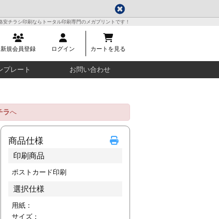
格安チラシ印刷ならトータル印刷専門のメガプリントです！
新規会員登録
ログイン
カートを見る
ンプレート
お問い合わせ
チラ
へ
商品仕様
印刷商品
ポストカード印刷
選択仕様
用紙：
サイズ：