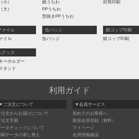
（小）
紙うちわ
封筒印刷
（大）
PPうちわ
型抜きPPうちわ
ファイル
缶バッジ
紙コップ印刷
ァイル
缶バッジ
紙コップ印刷
ルグッズ
キーホルダー
スタンド
利用ガイド
▼ご注文について
▼会員サービス
ご注文からお届けについて
初めてのお客様へ
ご注文手順
新規会員登録（無料）
データチェックについて
マイページ
印刷データの差し替え
会員情報確認