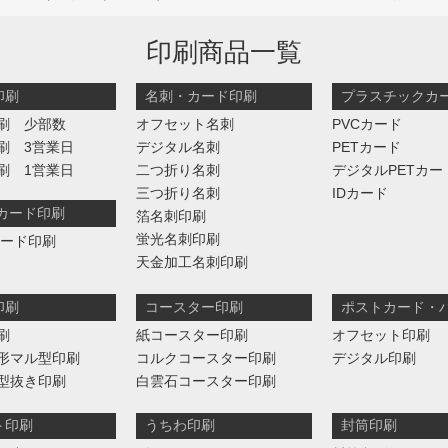
印刷商品一覧
印刷
名刺・カード印刷
プラスチックカ
刷 少部数
オフセット名刺
PVCカード
刷 3営業日
デジタル名刺
PETカード
刷 1営業日
二つ折り名刺
デジタルPETカー
三つ折り名刺
IDカード
判カード印刷
箔名刺印刷
蛍光名刺印刷
カード印刷
天金加工名刺印刷
印刷
コースター印刷
ポストカード・
刷
紙コースター印刷
オフセット印刷
形マル型印刷
コルクコースター印刷
デジタル印刷
型抜き印刷
白雲石コースター印刷
ト印刷
うちわ印刷
封筒印刷