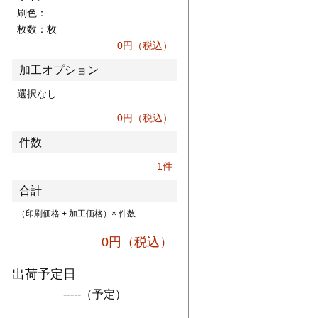
刷色：
枚数：
枚
0
円（税込）
加工オプション
選択なし
0
円（税込）
件数
1
件
合計
（印刷価格 + 加工価格）× 件数
0
円（税込）
出荷予定日
-----
（予定）