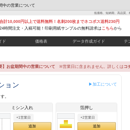
間中の営業について
低価格、短納期、高品質、
合計10,000円以上で送料無料！名刺200枚までネコポス送料230円
24時間注文・入稿可能！印刷用紙サンプルの無料請求は
こちら
から
イド
価格表
データ作成ガイド
テ
要】お盆期間中の営業について
※営業日に含まれません。詳しくは
コ
ション
▶加工について
ます。
ミシン入れ
箔押し
+1営業日
+2営業日