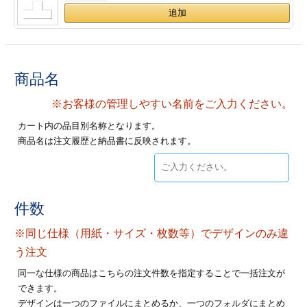
ジ
トフォルダー
ーファイル印刷
商品名
プ印刷
ファイル印刷
※お客様の管理しやすい名前をご入力ください。
スリーブ印刷
刷
カート内の品目別名称となります。
商品名は注文履歴と納品書に反映されます。
ス加工
げ印刷
ジ
件数
※同じ仕様（用紙・サイズ・枚数等）でデザインのみ違
プ印刷
う注文
同一な仕様の商品はこちらの注文件数を指定することで一括注文が
スリーブ
できます。
デザインは一つのファイルにまとめるか、一つのフォルダにまとめ