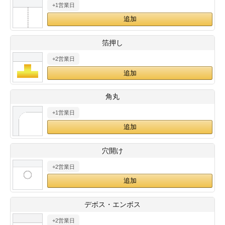
+1営業日
28
29
30
カード印刷
定形マル型
印刷
ス
・・・休業日
箔押し
+2営業日
グ印刷
げ印刷
ト印刷
印刷
角丸
刷
工名刺印刷
+1営業日
トフォルダー
ト印刷
穴開け
ーファイル印刷
ラムカード印刷
+2営業日
ファイル印刷
印刷
デボス・エンボス
わ印刷
判カード印刷
+2営業日