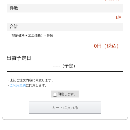
件数
1
件
合計
（印刷価格 + 加工価格）× 件数
0
円（税込）
出荷予定日
-----
（予定）
・上記ご注文内容に同意します。
・
ご利用規約
に同意します。
同意します。