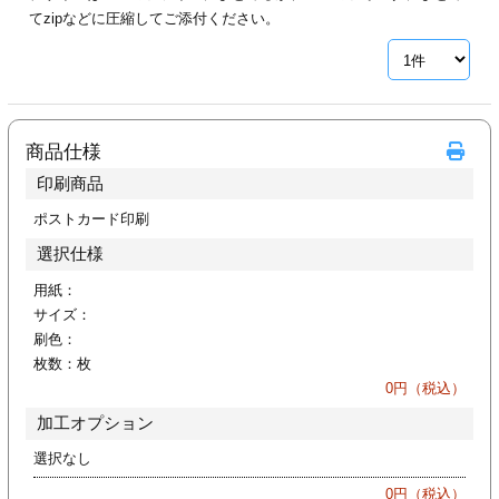
カー印刷
てzipなどに圧縮してご添付ください。
商品仕様
印刷商品
ポストカード印刷
選択仕様
用紙：
サイズ：
刷色：
枚数：
枚
0
円（税込）
加工オプション
選択なし
0
円（税込）