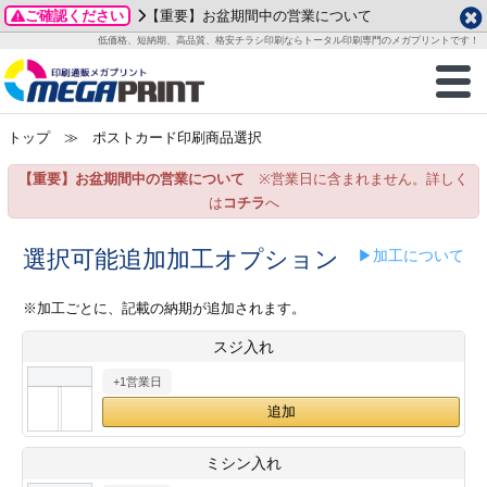
ご確認ください
【重要】お盆期間中の営業について
データ作成ガイド
ご利用ガイド
テンプレート
商品一覧
低価格、短納期、高品質、格安チラシ印刷ならトータル印刷専門のメガプリントです！
2026年 8月
ルグッズ
のお客様へ
印刷
作成前に
カード印刷
せ一覧
月
火
水
木
金
土
トップ
≫ ポストカード印刷商品選択
・ステッカー
ついて
判カード印刷
別ガイド
り名刺印刷
合わせ
1
3
4
5
6
7
8
【重要】お盆期間中の営業について
※営業日に含まれません。詳しく
刷物
について
カード印刷
ガイド
り名刺印刷
る質問FAQ
10
11
12
13
14
15
は
コチラ
へ
17
18
19
20
21
22
チックカード印刷
い方法
チックカード名刺
trator 加工指示ガイド
チックカード
もり
選択可能追加加工オプション
▶加工について
24
25
26
27
28
29
31
営業ツール印刷
法/送料について
ラムカード
カード印刷
ンプル請求
※加工ごとに、記載の納期が追加されます。
2026年 9月
スジ入れ
ティ・販促グッズ
ト印刷
印刷
月
火
水
木
金
土
+1営業日
1
2
3
4
5
ス＆盛り上げ印刷
定型マル型印刷
グ印刷
7
8
9
10
11
12
14
15
16
17
18
19
サイズ
ター印刷
ト印刷
ミシン入れ
21
22
23
24
25
26