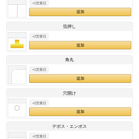
+1営業日
28
29
30
カード印刷
定形マル型
印刷
ス
・・・休業日
箔押し
+2営業日
グ印刷
げ印刷
ト印刷
印刷
角丸
刷
工名刺印刷
+1営業日
トフォルダー
ト印刷
穴開け
ーファイル印刷
ラムカード印刷
+2営業日
ファイル印刷
印刷
デボス・エンボス
わ印刷
判カード印刷
+2営業日