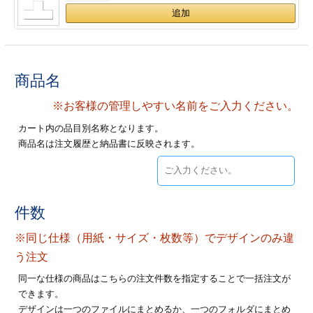
ジ
トフォルダー
ーファイル印刷
商品名
プ印刷
ファイル印刷
※お客様の管理しやすい名前をご入力ください。
スリーブ印刷
刷
カート内の品目別名称となります。
商品名は注文履歴と納品書に反映されます。
ス加工
げ印刷
ジ
件数
※同じ仕様（用紙・サイズ・枚数等）でデザインのみ違
プ印刷
う注文
同一な仕様の商品はこちらの注文件数を指定することで一括注文が
スリーブ
できます。
デザインは一つのファイルにまとめるか、一つのフォルダにまとめ