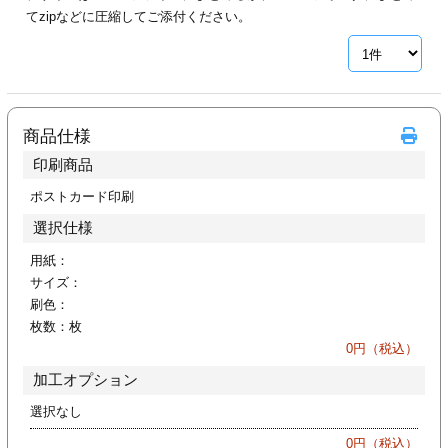
カー印刷
てzipなどに圧縮してご添付ください。
商品仕様
印刷商品
ポストカード印刷
選択仕様
用紙：
サイズ：
刷色：
枚数：
枚
0
円（税込）
加工オプション
選択なし
0
円（税込）