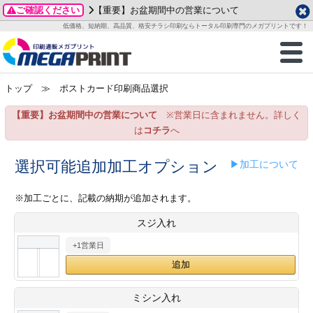
ご確認ください
【重要】お盆期間中の営業について
データ作成ガイド
ご利用ガイド
テンプレート
商品一覧
低価格、短納期、高品質、格安チラシ印刷ならトータル印刷専門のメガプリントです！
2026年 8月
ルグッズ
のお客様へ
印刷
作成前に
カード印刷
せ一覧
月
火
水
木
金
土
トップ
≫ ポストカード印刷商品選択
・ステッカー
ついて
判カード印刷
別ガイド
り名刺印刷
合わせ
1
3
4
5
6
7
8
【重要】お盆期間中の営業について
※営業日に含まれません。詳しく
刷物
について
カード印刷
ガイド
り名刺印刷
る質問FAQ
10
11
12
13
14
15
は
コチラ
へ
17
18
19
20
21
22
チックカード印刷
い方法
チックカード名刺
trator 加工指示ガイド
チックカード
もり
選択可能追加加工オプション
▶加工について
24
25
26
27
28
29
31
営業ツール印刷
法/送料について
ラムカード
カード印刷
ンプル請求
※加工ごとに、記載の納期が追加されます。
2026年 9月
スジ入れ
ティ・販促グッズ
ト印刷
印刷
月
火
水
木
金
土
+1営業日
1
2
3
4
5
ス＆盛り上げ印刷
定型マル型印刷
グ印刷
7
8
9
10
11
12
14
15
16
17
18
19
サイズ
ター印刷
ト印刷
ミシン入れ
21
22
23
24
25
26