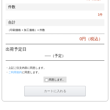
件数
1
件
合計
（印刷価格 + 加工価格）× 件数
0
円（税込）
出荷予定日
-----
（予定）
・上記ご注文内容に同意します。
・
ご利用規約
に同意します。
同意します。