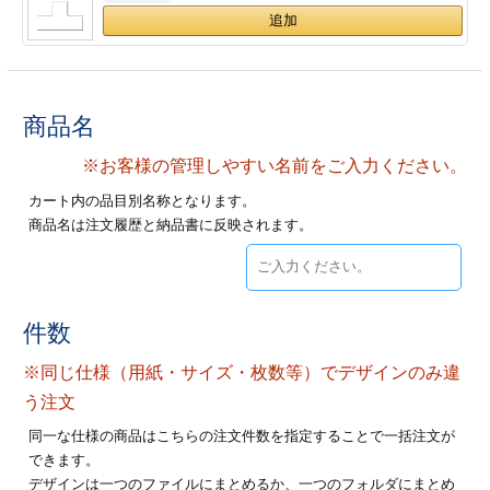
ジ
トフォルダー
ーファイル印刷
商品名
プ印刷
ファイル印刷
※お客様の管理しやすい名前をご入力ください。
スリーブ印刷
刷
カート内の品目別名称となります。
商品名は注文履歴と納品書に反映されます。
ス加工
げ印刷
ジ
件数
※同じ仕様（用紙・サイズ・枚数等）でデザインのみ違
プ印刷
う注文
同一な仕様の商品はこちらの注文件数を指定することで一括注文が
スリーブ
できます。
デザインは一つのファイルにまとめるか、一つのフォルダにまとめ