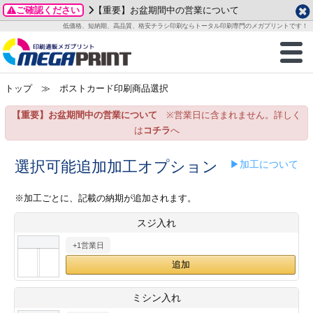
ご確認ください
【重要】お盆期間中の営業について
データ作成ガイド
ご利用ガイド
テンプレート
商品一覧
低価格、短納期、高品質、格安チラシ印刷ならトータル印刷専門のメガプリントです！
2026年 8月
ルグッズ
のお客様へ
印刷
作成前に
カード印刷
せ一覧
月
火
水
木
金
土
トップ
≫ ポストカード印刷商品選択
・ステッカー
ついて
判カード印刷
別ガイド
り名刺印刷
合わせ
1
3
4
5
6
7
8
【重要】お盆期間中の営業について
※営業日に含まれません。詳しく
刷物
について
カード印刷
ガイド
り名刺印刷
る質問FAQ
10
11
12
13
14
15
は
コチラ
へ
17
18
19
20
21
22
チックカード印刷
い方法
チックカード名刺
trator 加工指示ガイド
チックカード
もり
選択可能追加加工オプション
▶加工について
24
25
26
27
28
29
31
営業ツール印刷
法/送料について
ラムカード
カード印刷
ンプル請求
※加工ごとに、記載の納期が追加されます。
2026年 9月
スジ入れ
ティ・販促グッズ
ト印刷
印刷
月
火
水
木
金
土
+1営業日
1
2
3
4
5
ス＆盛り上げ印刷
定型マル型印刷
グ印刷
7
8
9
10
11
12
14
15
16
17
18
19
サイズ
ター印刷
ト印刷
ミシン入れ
21
22
23
24
25
26