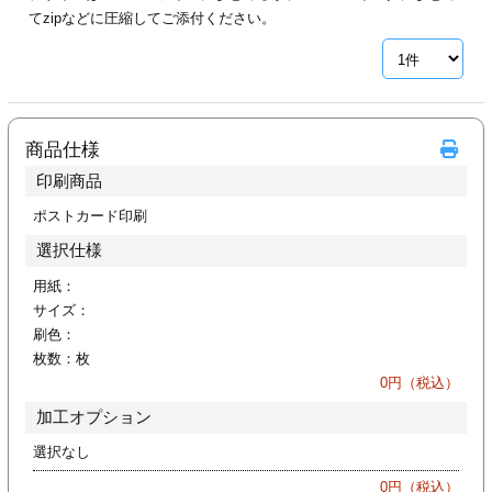
カー印刷
てzipなどに圧縮してご添付ください。
商品仕様
印刷商品
ポストカード印刷
選択仕様
用紙：
サイズ：
刷色：
枚数：
枚
0
円（税込）
加工オプション
選択なし
0
円（税込）