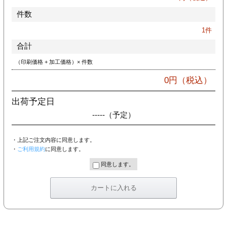
件数
1
件
合計
（印刷価格 + 加工価格）× 件数
0
円（税込）
出荷予定日
-----
（予定）
・上記ご注文内容に同意します。
・
ご利用規約
に同意します。
同意します。