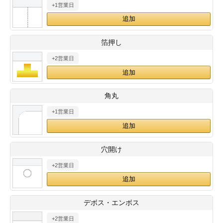
+1営業日
28
29
30
カード印刷
定形マル型
印刷
ス
・・・休業日
箔押し
+2営業日
グ印刷
げ印刷
ト印刷
印刷
角丸
刷
工名刺印刷
+1営業日
トフォルダー
ト印刷
穴開け
ーファイル印刷
ラムカード印刷
+2営業日
ファイル印刷
印刷
デボス・エンボス
わ印刷
判カード印刷
+2営業日