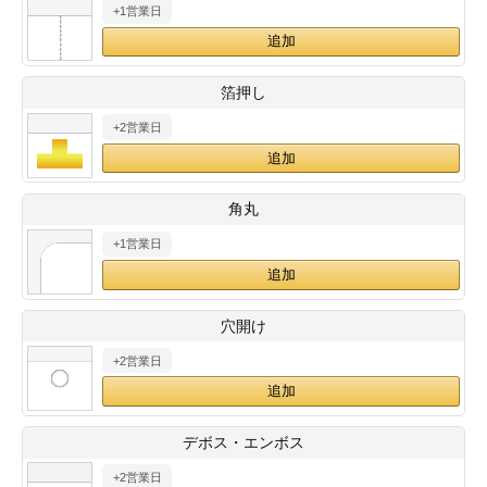
+1営業日
28
29
30
カード印刷
定形マル型
印刷
ス
・・・休業日
箔押し
+2営業日
グ印刷
げ印刷
ト印刷
印刷
角丸
刷
工名刺印刷
+1営業日
トフォルダー
ト印刷
穴開け
ーファイル印刷
ラムカード印刷
+2営業日
ファイル印刷
印刷
デボス・エンボス
わ印刷
判カード印刷
+2営業日