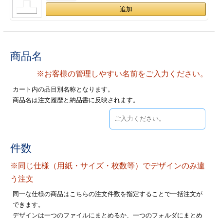
ジ
トフォルダー
ーファイル印刷
商品名
プ印刷
ファイル印刷
※お客様の管理しやすい名前をご入力ください。
スリーブ印刷
刷
カート内の品目別名称となります。
商品名は注文履歴と納品書に反映されます。
ス加工
げ印刷
ジ
件数
※同じ仕様（用紙・サイズ・枚数等）でデザインのみ違
プ印刷
う注文
同一な仕様の商品はこちらの注文件数を指定することで一括注文が
スリーブ
できます。
デザインは一つのファイルにまとめるか、一つのフォルダにまとめ