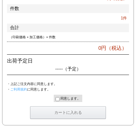
件数
1
件
合計
（印刷価格 + 加工価格）× 件数
0
円（税込）
出荷予定日
-----
（予定）
・上記ご注文内容に同意します。
・
ご利用規約
に同意します。
同意します。