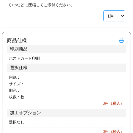
カー印刷
てzipなどに圧縮してご添付ください。
商品仕様
印刷商品
ポストカード印刷
選択仕様
用紙：
サイズ：
刷色：
枚数：
枚
0
円（税込）
加工オプション
選択なし
0
円（税込）