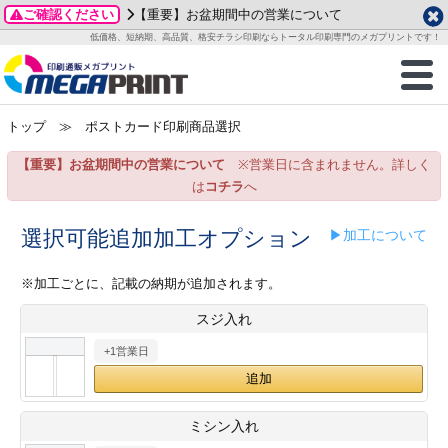
ご確認ください
【重要】お盆期間中の営業について
データ作成ガイド
ご利用ガイド
テンプレート
商品一覧
低価格、短納期、高品質、格安チラシ印刷ならトータル印刷専門のメガプリントです！
2026年 8月
ルグッズ
のお客様へ
印刷
作成前に
カード印刷
せ一覧
月
火
水
木
金
土
トップ
≫ ポストカード印刷商品選択
・ステッカー
ついて
判カード印刷
別ガイド
り名刺印刷
合わせ
1
3
4
5
6
7
8
【重要】お盆期間中の営業について
※営業日に含まれません。詳しく
刷物
について
カード印刷
ガイド
り名刺印刷
る質問FAQ
10
11
12
13
14
15
は
コチラ
へ
17
18
19
20
21
22
チックカード印刷
い方法
チックカード名刺
trator 加工指示ガイド
チックカード
もり
選択可能追加加工オプション
▶加工について
24
25
26
27
28
29
31
営業ツール印刷
法/送料について
ラムカード
カード印刷
ンプル請求
※加工ごとに、記載の納期が追加されます。
2026年 9月
スジ入れ
ティ・販促グッズ
ト印刷
印刷
月
火
水
木
金
土
+1営業日
1
2
3
4
5
ス＆盛り上げ印刷
定型マル型印刷
グ印刷
7
8
9
10
11
12
14
15
16
17
18
19
サイズ
ター印刷
ト印刷
ミシン入れ
21
22
23
24
25
26