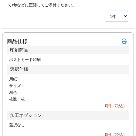
カー印刷
てzipなどに圧縮してご添付ください。
商品仕様
印刷商品
ポストカード印刷
選択仕様
用紙：
サイズ：
刷色：
枚数：
枚
0
円（税込）
加工オプション
選択なし
0
円（税込）