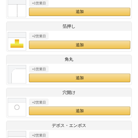
+1営業日
28
29
30
カード印刷
定形マル型
印刷
ス
・・・休業日
箔押し
+2営業日
グ印刷
げ印刷
ト印刷
印刷
角丸
刷
工名刺印刷
+1営業日
トフォルダー
ト印刷
穴開け
ーファイル印刷
ラムカード印刷
+2営業日
ファイル印刷
印刷
デボス・エンボス
わ印刷
判カード印刷
+2営業日