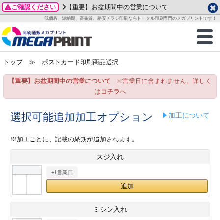
ご確認ください
【重要】お盆期間中の営業について
データ作成ガイド
ご利用ガイド
テンプレート
商品一覧
低価格、短納期、高品質、格安チラシ印刷ならトータル印刷専門のメガプリントです！
2026年 8月
ルグッズ
のお客様へ
印刷
作成前に
カード印刷
せ一覧
月
火
水
木
金
土
トップ
≫ ポストカード印刷商品選択
・ステッカー
ついて
判カード印刷
別ガイド
り名刺印刷
合わせ
1
3
4
5
6
7
8
【重要】お盆期間中の営業について
※営業日に含まれません。詳しく
刷物
について
カード印刷
ガイド
り名刺印刷
る質問FAQ
10
11
12
13
14
15
は
コチラ
へ
17
18
19
20
21
22
チックカード印刷
い方法
チックカード名刺
trator 加工指示ガイド
チックカード
もり
選択可能追加加工オプション
▶加工について
24
25
26
27
28
29
31
営業ツール印刷
法/送料について
ラムカード
カード印刷
ンプル請求
※加工ごとに、記載の納期が追加されます。
2026年 9月
スジ入れ
ティ・販促グッズ
ト印刷
印刷
月
火
水
木
金
土
+1営業日
1
2
3
4
5
ス＆盛り上げ印刷
定型マル型印刷
グ印刷
7
8
9
10
11
12
14
15
16
17
18
19
サイズ
ター印刷
ト印刷
ミシン入れ
21
22
23
24
25
26