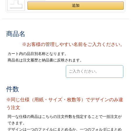
ジ
トフォルダー
ーファイル印刷
商品名
プ印刷
ファイル印刷
※お客様の管理しやすい名前をご入力ください。
スリーブ印刷
刷
カート内の品目別名称となります。
商品名は注文履歴と納品書に反映されます。
ス加工
げ印刷
ジ
件数
※同じ仕様（用紙・サイズ・枚数等）でデザインのみ違
プ印刷
う注文
同一な仕様の商品はこちらの注文件数を指定することで一括注文が
スリーブ
できます。
デザインは一つのファイルにまとめるか、一つのフォルダにまとめ