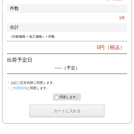
件数
1
件
合計
（印刷価格 + 加工価格）× 件数
0
円（税込）
出荷予定日
-----
（予定）
・上記ご注文内容に同意します。
・
ご利用規約
に同意します。
同意します。