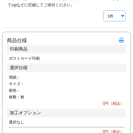
カー印刷
てzipなどに圧縮してご添付ください。
商品仕様
印刷商品
ポストカード印刷
選択仕様
用紙：
サイズ：
刷色：
枚数：
枚
0
円（税込）
加工オプション
選択なし
0
円（税込）