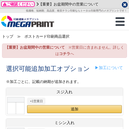
ご確認ください
【重要】お盆期間中の営業について
データ作成ガイド
ご利用ガイド
テンプレート
商品一覧
低価格、短納期、高品質、格安チラシ印刷ならトータル印刷専門のメガプリントです！
2026年 8月
ルグッズ
のお客様へ
印刷
作成前に
カード印刷
せ一覧
月
火
水
木
金
土
トップ
≫ ポストカード印刷商品選択
・ステッカー
ついて
判カード印刷
別ガイド
り名刺印刷
合わせ
1
3
4
5
6
7
8
【重要】お盆期間中の営業について
※営業日に含まれません。詳しく
刷物
について
カード印刷
ガイド
り名刺印刷
る質問FAQ
10
11
12
13
14
15
は
コチラ
へ
17
18
19
20
21
22
チックカード印刷
い方法
チックカード名刺
trator 加工指示ガイド
チックカード
もり
選択可能追加加工オプション
▶加工について
24
25
26
27
28
29
31
営業ツール印刷
法/送料について
ラムカード
カード印刷
ンプル請求
※加工ごとに、記載の納期が追加されます。
2026年 9月
スジ入れ
ティ・販促グッズ
ト印刷
印刷
月
火
水
木
金
土
+1営業日
1
2
3
4
5
ス＆盛り上げ印刷
定型マル型印刷
グ印刷
7
8
9
10
11
12
14
15
16
17
18
19
サイズ
ター印刷
ト印刷
ミシン入れ
21
22
23
24
25
26