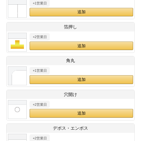
+1営業日
28
29
30
カード印刷
定形マル型
印刷
ス
・・・休業日
箔押し
+2営業日
グ印刷
げ印刷
ト印刷
印刷
角丸
刷
工名刺印刷
+1営業日
トフォルダー
ト印刷
穴開け
ーファイル印刷
ラムカード印刷
+2営業日
ファイル印刷
印刷
デボス・エンボス
わ印刷
判カード印刷
+2営業日