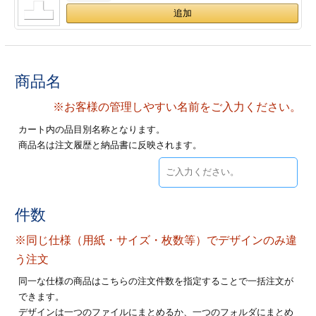
ジ
トフォルダー
ーファイル印刷
商品名
プ印刷
ファイル印刷
※お客様の管理しやすい名前をご入力ください。
スリーブ印刷
刷
カート内の品目別名称となります。
商品名は注文履歴と納品書に反映されます。
ス加工
げ印刷
ジ
件数
※同じ仕様（用紙・サイズ・枚数等）でデザインのみ違
プ印刷
う注文
同一な仕様の商品はこちらの注文件数を指定することで一括注文が
スリーブ
できます。
デザインは一つのファイルにまとめるか、一つのフォルダにまとめ