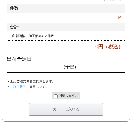
件数
1
件
合計
（印刷価格 + 加工価格）× 件数
0
円（税込）
出荷予定日
-----
（予定）
・上記ご注文内容に同意します。
・
ご利用規約
に同意します。
同意します。