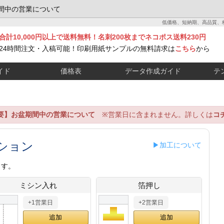
間中の営業について
低価格、短納期、高品質、
合計10,000円以上で送料無料！名刺200枚までネコポス送料230円
24時間注文・入稿可能！印刷用紙サンプルの無料請求は
こちら
から
イド
価格表
データ作成ガイド
テ
要】お盆期間中の営業について
※営業日に含まれません。詳しくは
コ
ション
▶加工について
ます。
ミシン入れ
箔押し
+1営業日
+2営業日