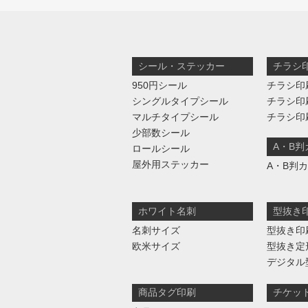
シール・ステッカー
チラシ
950円シール
チラシ印
シングルタイプシール
チラシ印
マルチタイプシール
チラシ印
少部数シール
A・B
ロールシール
屋外用ステッカー
A・B判
ホワイト名刺
型抜き
名刺サイズ
型抜き印
欧米サイズ
型抜き定
デジタル
商品タグ印刷
チケッ