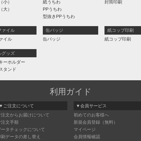
（小）
紙うちわ
封筒印刷
（大）
PPうちわ
型抜きPPうちわ
ファイル
缶バッジ
紙コップ印刷
ァイル
缶バッジ
紙コップ印刷
ルグッズ
キーホルダー
スタンド
利用ガイド
▼ご注文について
▼会員サービス
ご注文からお届けについて
初めてのお客様へ
ご注文手順
新規会員登録（無料）
データチェックについて
マイページ
印刷データの差し替え
会員情報確認