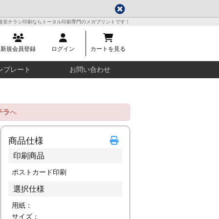
格安チラシ印刷ならトータル印刷専門のメガプリントです！
新規会員登録
ログイン
カートを見る
ンプレート
お問い合わせ
チラ
へ
商品仕様
印刷商品
ポストカード印刷
選択仕様
用紙：
サイズ：