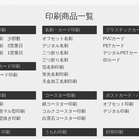
印刷商品一覧
印刷
名刺・カード印刷
プラスチックカ
刷 少部数
オフセット名刺
PVCカード
刷 3営業日
デジタル名刺
PETカード
刷 1営業日
二つ折り名刺
デジタルPETカー
三つ折り名刺
IDカード
判カード印刷
箔名刺印刷
蛍光名刺印刷
カード印刷
天金加工名刺印刷
印刷
コースター印刷
ポストカード・
刷
紙コースター印刷
オフセット印刷
形マル型印刷
コルクコースター印刷
デジタル印刷
型抜き印刷
白雲石コースター印刷
ト印刷
うちわ印刷
封筒印刷