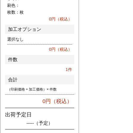
刷色：
枚数：
枚
0
円（税込）
加工オプション
選択なし
0
円（税込）
件数
1
件
合計
（印刷価格 + 加工価格）× 件数
0
円（税込）
出荷予定日
-----
（予定）