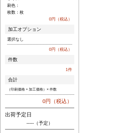
刷色：
枚数：
枚
0
円（税込）
加工オプション
選択なし
0
円（税込）
件数
1
件
合計
（印刷価格 + 加工価格）× 件数
0
円（税込）
出荷予定日
-----
（予定）