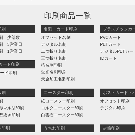
印刷商品一覧
印刷
名刺・カード印刷
プラスチックカ
刷 少部数
オフセット名刺
PVCカード
刷 3営業日
デジタル名刺
PETカード
刷 1営業日
二つ折り名刺
デジタルPETカー
三つ折り名刺
IDカード
判カード印刷
箔名刺印刷
蛍光名刺印刷
カード印刷
天金加工名刺印刷
印刷
コースター印刷
ポストカード・
刷
紙コースター印刷
オフセット印刷
形マル型印刷
コルクコースター印刷
デジタル印刷
型抜き印刷
白雲石コースター印刷
ト印刷
うちわ印刷
封筒印刷