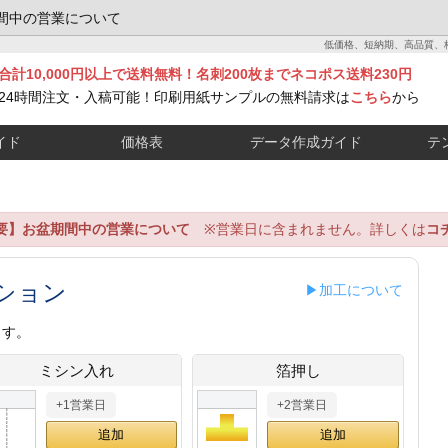
間中の営業について
低価格、短納期、高品質、
合計10,000円以上で送料無料！名刺200枚までネコポス送料230円
24時間注文・入稿可能！印刷用紙サンプルの無料請求は
こちら
から
イド
価格表
データ作成ガイド
テ
要】お盆期間中の営業について
※営業日に含まれません。詳しくは
コ
ション
▶加工について
ます。
ミシン入れ
箔押し
+1営業日
+2営業日