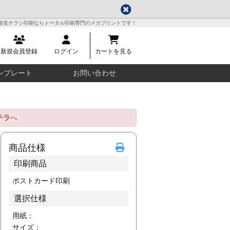
格安チラシ印刷ならトータル印刷専門のメガプリントです！
新規会員登録
ログイン
カートを見る
ンプレート
お問い合わせ
チラ
へ
商品仕様
印刷商品
ポストカード印刷
選択仕様
用紙：
サイズ：