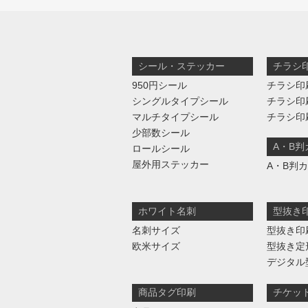
シール・ステッカー
チラシ
950円シール
チラシ印
シングルタイプシール
チラシ印
マルチタイプシール
チラシ印
少部数シール
A・B
ロールシール
屋外用ステッカー
A・B判
ホワイト名刺
型抜き
名刺サイズ
型抜き印
欧米サイズ
型抜き定
デジタル
商品タグ印刷
チケッ