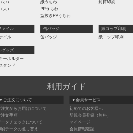
（小）
紙うちわ
封筒印刷
（大）
PPうちわ
型抜きPPうちわ
ファイル
缶バッジ
紙コップ印刷
ァイル
缶バッジ
紙コップ印刷
ルグッズ
キーホルダー
スタンド
利用ガイド
▼ご注文について
▼会員サービス
ご注文からお届けについて
初めてのお客様へ
ご注文手順
新規会員登録（無料）
データチェックについて
マイページ
印刷データの差し替え
会員情報確認