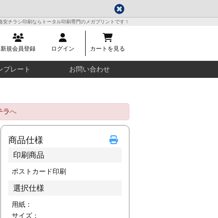
格安チラシ印刷ならトータル印刷専門のメガプリントです！
新規会員登録
ログイン
カートを見る
ンプレート
お問い合わせ
チラ
へ
商品仕様
印刷商品
ポストカード印刷
選択仕様
用紙：
サイズ：