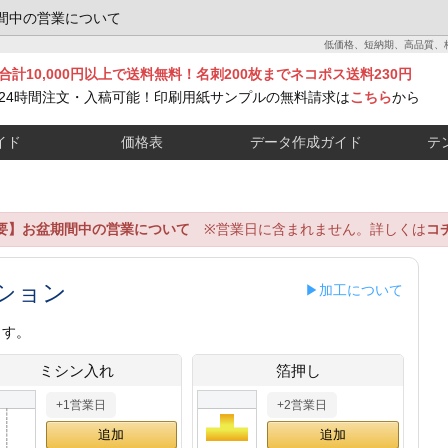
間中の営業について
低価格、短納期、高品質、
合計10,000円以上で送料無料！名刺200枚までネコポス送料230円
24時間注文・入稿可能！印刷用紙サンプルの無料請求は
こちら
から
イド
価格表
データ作成ガイド
テ
要】お盆期間中の営業について
※営業日に含まれません。詳しくは
コ
ション
▶加工について
ます。
ミシン入れ
箔押し
+1営業日
+2営業日