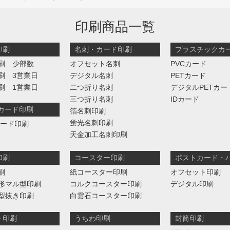
印刷商品一覧
印刷
名刺・カード印刷
プラスチックカ
刷 少部数
オフセット名刺
PVCカード
刷 3営業日
デジタル名刺
PETカード
刷 1営業日
二つ折り名刺
デジタルPETカー
三つ折り名刺
IDカード
判カード印刷
箔名刺印刷
蛍光名刺印刷
カード印刷
天金加工名刺印刷
印刷
コースター印刷
ポストカード・
刷
紙コースター印刷
オフセット印刷
形マル型印刷
コルクコースター印刷
デジタル印刷
型抜き印刷
白雲石コースター印刷
ト印刷
うちわ印刷
封筒印刷