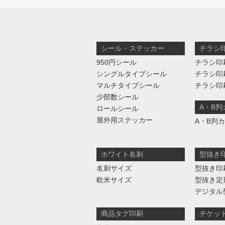
シール・ステッカー
チラシ
950円シール
チラシ印
シングルタイプシール
チラシ印
マルチタイプシール
チラシ印
少部数シール
A・B
ロールシール
屋外用ステッカー
A・B判
ホワイト名刺
型抜き
名刺サイズ
型抜き印
欧米サイズ
型抜き定
デジタル
商品タグ印刷
チケッ