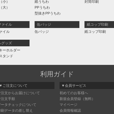
（小）
紙うちわ
封筒印刷
（大）
PPうちわ
型抜きPPうちわ
ファイル
缶バッジ
紙コップ印刷
ァイル
缶バッジ
紙コップ印刷
ルグッズ
キーホルダー
スタンド
利用ガイド
▼ご注文について
▼会員サービス
ご注文からお届けについて
初めてのお客様へ
ご注文手順
新規会員登録（無料）
データチェックについて
マイページ
印刷データの差し替え
会員情報確認