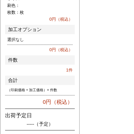
刷色：
枚数：
枚
0
円（税込）
加工オプション
選択なし
0
円（税込）
件数
1
件
合計
（印刷価格 + 加工価格）× 件数
0
円（税込）
出荷予定日
-----
（予定）