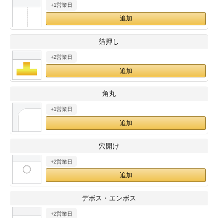
+1営業日
28
29
30
カード印刷
定形マル型
印刷
ス
・・・休業日
箔押し
+2営業日
グ印刷
げ印刷
ト印刷
印刷
角丸
刷
工名刺印刷
+1営業日
トフォルダー
ト印刷
穴開け
ーファイル印刷
ラムカード印刷
+2営業日
ファイル印刷
印刷
デボス・エンボス
わ印刷
判カード印刷
+2営業日