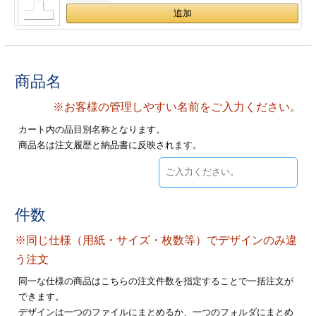
ジ
トフォルダー
ーファイル印刷
商品名
プ印刷
ファイル印刷
※お客様の管理しやすい名前をご入力ください。
スリーブ印刷
刷
カート内の品目別名称となります。
商品名は注文履歴と納品書に反映されます。
ス加工
げ印刷
ジ
件数
※同じ仕様（用紙・サイズ・枚数等）でデザインのみ違
プ印刷
う注文
同一な仕様の商品はこちらの注文件数を指定することで一括注文が
スリーブ
できます。
デザインは一つのファイルにまとめるか、一つのフォルダにまとめ