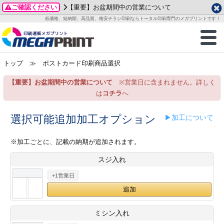
ご確認ください
【重要】お盆期間中の営業について
データ作成ガイド
ご利用ガイド
テンプレート
商品一覧
低価格、短納期、高品質、格安チラシ印刷ならトータル印刷専門のメガプリントです！
2026年 8月
ルグッズ
のお客様へ
印刷
作成前に
カード印刷
せ一覧
月
火
水
木
金
土
トップ
≫ ポストカード印刷商品選択
・ステッカー
ついて
判カード印刷
別ガイド
り名刺印刷
合わせ
1
3
4
5
6
7
8
【重要】お盆期間中の営業について
※営業日に含まれません。詳しく
刷物
について
カード印刷
ガイド
り名刺印刷
る質問FAQ
10
11
12
13
14
15
は
コチラ
へ
17
18
19
20
21
22
チックカード印刷
い方法
チックカード名刺
trator 加工指示ガイド
チックカード
もり
選択可能追加加工オプション
▶加工について
24
25
26
27
28
29
31
営業ツール印刷
法/送料について
ラムカード
カード印刷
ンプル請求
※加工ごとに、記載の納期が追加されます。
2026年 9月
スジ入れ
ティ・販促グッズ
ト印刷
印刷
月
火
水
木
金
土
+1営業日
1
2
3
4
5
ス＆盛り上げ印刷
定型マル型印刷
グ印刷
7
8
9
10
11
12
14
15
16
17
18
19
サイズ
ター印刷
ト印刷
ミシン入れ
21
22
23
24
25
26