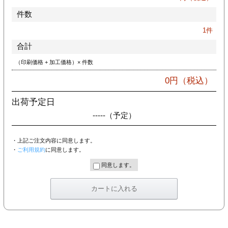
件数
1
件
合計
（印刷価格 + 加工価格）× 件数
0
円（税込）
出荷予定日
-----
（予定）
・上記ご注文内容に同意します。
・
ご利用規約
に同意します。
同意します。