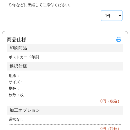
カー印刷
てzipなどに圧縮してご添付ください。
商品仕様
印刷商品
ポストカード印刷
選択仕様
用紙：
サイズ：
刷色：
枚数：
枚
0
円（税込）
加工オプション
選択なし
0
円（税込）