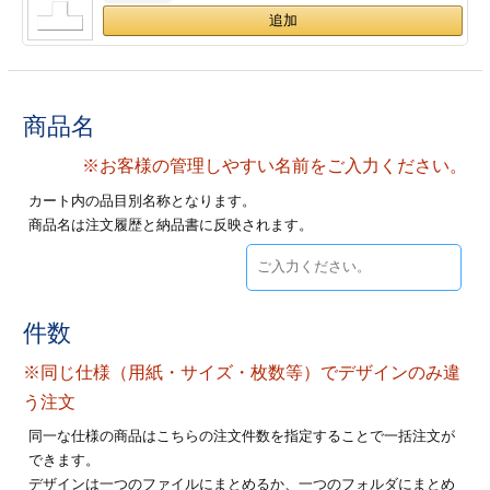
ジ
トフォルダー
ーファイル印刷
商品名
プ印刷
ファイル印刷
※お客様の管理しやすい名前をご入力ください。
スリーブ印刷
刷
カート内の品目別名称となります。
商品名は注文履歴と納品書に反映されます。
ス加工
げ印刷
ジ
件数
※同じ仕様（用紙・サイズ・枚数等）でデザインのみ違
プ印刷
う注文
同一な仕様の商品はこちらの注文件数を指定することで一括注文が
スリーブ
できます。
デザインは一つのファイルにまとめるか、一つのフォルダにまとめ