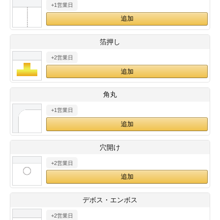
+1営業日
28
29
30
カード印刷
定形マル型
印刷
ス
・・・休業日
箔押し
+2営業日
グ印刷
げ印刷
ト印刷
印刷
角丸
刷
工名刺印刷
+1営業日
トフォルダー
ト印刷
穴開け
ーファイル印刷
ラムカード印刷
+2営業日
ファイル印刷
印刷
デボス・エンボス
わ印刷
判カード印刷
+2営業日