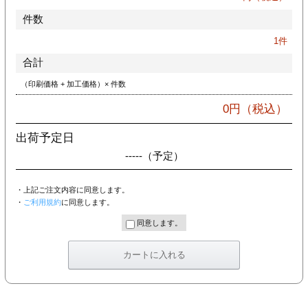
件数
1
件
合計
（印刷価格 + 加工価格）× 件数
0
円（税込）
出荷予定日
-----
（予定）
・上記ご注文内容に同意します。
・
ご利用規約
に同意します。
同意します。