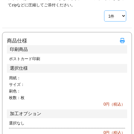
カー印刷
てzipなどに圧縮してご添付ください。
商品仕様
印刷商品
ポストカード印刷
選択仕様
用紙：
サイズ：
刷色：
枚数：
枚
0
円（税込）
加工オプション
選択なし
0
円（税込）