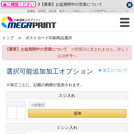
ご確認ください
【重要】お盆期間中の営業について
データ作成ガイド
ご利用ガイド
テンプレート
商品一覧
低価格、短納期、高品質、格安チラシ印刷ならトータル印刷専門のメガプリントです！
2026年 8月
ルグッズ
のお客様へ
印刷
作成前に
カード印刷
せ一覧
月
火
水
木
金
土
トップ
≫ ポストカード印刷商品選択
・ステッカー
ついて
判カード印刷
別ガイド
り名刺印刷
合わせ
1
3
4
5
6
7
8
【重要】お盆期間中の営業について
※営業日に含まれません。詳しく
刷物
について
カード印刷
ガイド
り名刺印刷
る質問FAQ
10
11
12
13
14
15
は
コチラ
へ
17
18
19
20
21
22
チックカード印刷
い方法
チックカード名刺
trator 加工指示ガイド
チックカード
もり
選択可能追加加工オプション
▶加工について
24
25
26
27
28
29
31
営業ツール印刷
法/送料について
ラムカード
カード印刷
ンプル請求
※加工ごとに、記載の納期が追加されます。
2026年 9月
スジ入れ
ティ・販促グッズ
ト印刷
印刷
月
火
水
木
金
土
+1営業日
1
2
3
4
5
ス＆盛り上げ印刷
定型マル型印刷
グ印刷
7
8
9
10
11
12
14
15
16
17
18
19
サイズ
ター印刷
ト印刷
ミシン入れ
21
22
23
24
25
26