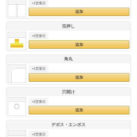
+1営業日
28
29
30
カード印刷
定形マル型
印刷
ス
・・・休業日
箔押し
+2営業日
グ印刷
げ印刷
ト印刷
印刷
角丸
刷
工名刺印刷
+1営業日
トフォルダー
ト印刷
穴開け
ーファイル印刷
ラムカード印刷
+2営業日
ファイル印刷
印刷
デボス・エンボス
わ印刷
判カード印刷
+2営業日