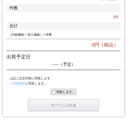
件数
1
件
合計
（印刷価格 + 加工価格）× 件数
0
円（税込）
出荷予定日
-----
（予定）
・上記ご注文内容に同意します。
・
ご利用規約
に同意します。
同意します。