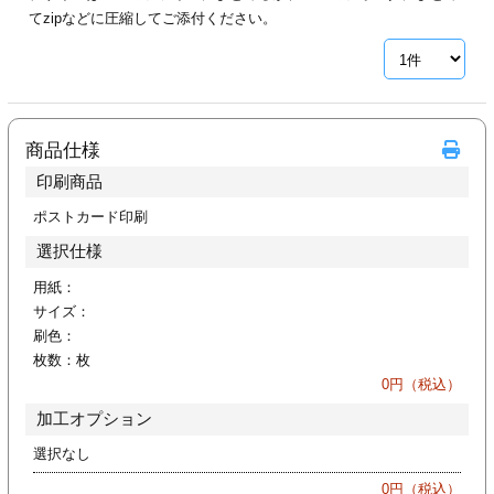
カー印刷
てzipなどに圧縮してご添付ください。
商品仕様
印刷商品
ポストカード印刷
選択仕様
用紙：
サイズ：
刷色：
枚数：
枚
0
円（税込）
加工オプション
選択なし
0
円（税込）