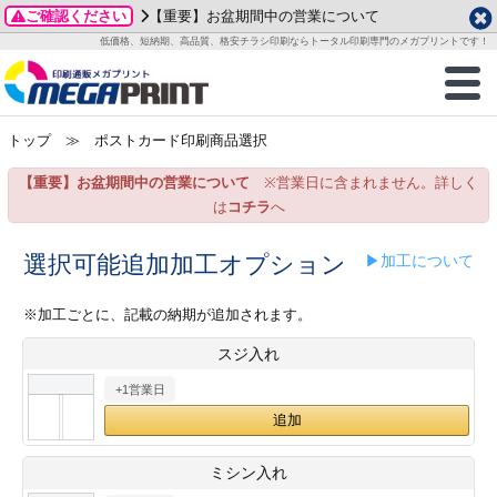
ご確認ください
【重要】お盆期間中の営業について
データ作成ガイド
ご利用ガイド
テンプレート
商品一覧
低価格、短納期、高品質、格安チラシ印刷ならトータル印刷専門のメガプリントです！
2026年 8月
ルグッズ
のお客様へ
印刷
作成前に
カード印刷
せ一覧
月
火
水
木
金
土
トップ
≫ ポストカード印刷商品選択
・ステッカー
ついて
判カード印刷
別ガイド
り名刺印刷
合わせ
1
3
4
5
6
7
8
【重要】お盆期間中の営業について
※営業日に含まれません。詳しく
刷物
について
カード印刷
ガイド
り名刺印刷
る質問FAQ
10
11
12
13
14
15
は
コチラ
へ
17
18
19
20
21
22
チックカード印刷
い方法
チックカード名刺
trator 加工指示ガイド
チックカード
もり
選択可能追加加工オプション
▶加工について
24
25
26
27
28
29
31
営業ツール印刷
法/送料について
ラムカード
カード印刷
ンプル請求
※加工ごとに、記載の納期が追加されます。
2026年 9月
スジ入れ
ティ・販促グッズ
ト印刷
印刷
月
火
水
木
金
土
+1営業日
1
2
3
4
5
ス＆盛り上げ印刷
定型マル型印刷
グ印刷
7
8
9
10
11
12
14
15
16
17
18
19
サイズ
ター印刷
ト印刷
ミシン入れ
21
22
23
24
25
26