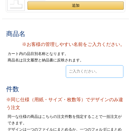
ジ
トフォルダー
ーファイル印刷
商品名
プ印刷
ファイル印刷
※お客様の管理しやすい名前をご入力ください。
スリーブ印刷
刷
カート内の品目別名称となります。
商品名は注文履歴と納品書に反映されます。
ス加工
げ印刷
ジ
件数
※同じ仕様（用紙・サイズ・枚数等）でデザインのみ違
プ印刷
う注文
同一な仕様の商品はこちらの注文件数を指定することで一括注文が
スリーブ
できます。
デザインは一つのファイルにまとめるか、一つのフォルダにまとめ