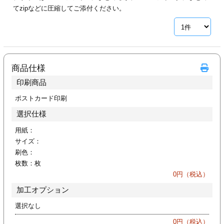
カー印刷
てzipなどに圧縮してご添付ください。
商品仕様
印刷商品
ポストカード印刷
選択仕様
用紙：
サイズ：
刷色：
枚数：
枚
0
円（税込）
加工オプション
選択なし
0
円（税込）