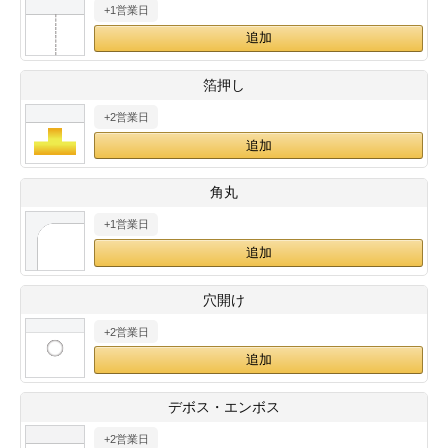
+1営業日
28
29
30
カード印刷
定形マル型
印刷
ス
・・・休業日
箔押し
+2営業日
グ印刷
げ印刷
ト印刷
印刷
角丸
刷
工名刺印刷
+1営業日
トフォルダー
ト印刷
穴開け
ーファイル印刷
ラムカード印刷
+2営業日
ファイル印刷
印刷
デボス・エンボス
わ印刷
判カード印刷
+2営業日