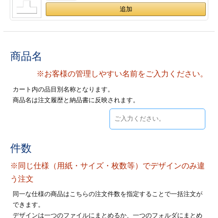
ジ
トフォルダー
ーファイル印刷
商品名
プ印刷
ファイル印刷
※お客様の管理しやすい名前をご入力ください。
スリーブ印刷
刷
カート内の品目別名称となります。
商品名は注文履歴と納品書に反映されます。
ス加工
げ印刷
ジ
件数
※同じ仕様（用紙・サイズ・枚数等）でデザインのみ違
プ印刷
う注文
同一な仕様の商品はこちらの注文件数を指定することで一括注文が
スリーブ
できます。
デザインは一つのファイルにまとめるか、一つのフォルダにまとめ