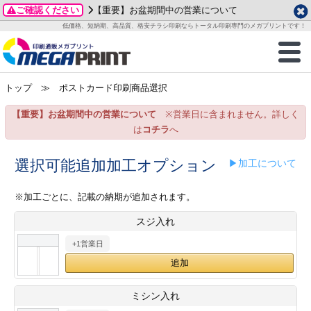
ご確認ください
【重要】お盆期間中の営業について
データ作成ガイド
ご利用ガイド
テンプレート
商品一覧
低価格、短納期、高品質、格安チラシ印刷ならトータル印刷専門のメガプリントです！
2026年 8月
ルグッズ
のお客様へ
印刷
作成前に
カード印刷
せ一覧
月
火
水
木
金
土
トップ
≫ ポストカード印刷商品選択
・ステッカー
ついて
判カード印刷
別ガイド
り名刺印刷
合わせ
1
3
4
5
6
7
8
【重要】お盆期間中の営業について
※営業日に含まれません。詳しく
刷物
について
カード印刷
ガイド
り名刺印刷
る質問FAQ
10
11
12
13
14
15
は
コチラ
へ
17
18
19
20
21
22
チックカード印刷
い方法
チックカード名刺
trator 加工指示ガイド
チックカード
もり
選択可能追加加工オプション
▶加工について
24
25
26
27
28
29
31
営業ツール印刷
法/送料について
ラムカード
カード印刷
ンプル請求
※加工ごとに、記載の納期が追加されます。
2026年 9月
スジ入れ
ティ・販促グッズ
ト印刷
印刷
月
火
水
木
金
土
+1営業日
1
2
3
4
5
ス＆盛り上げ印刷
定型マル型印刷
グ印刷
7
8
9
10
11
12
14
15
16
17
18
19
サイズ
ター印刷
ト印刷
ミシン入れ
21
22
23
24
25
26