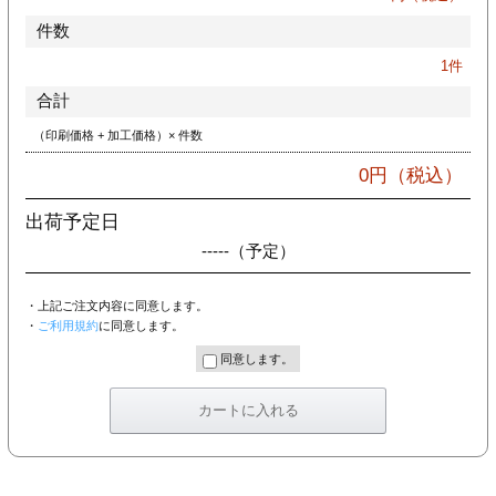
件数
1
件
合計
（印刷価格 + 加工価格）× 件数
0
円（税込）
出荷予定日
-----
（予定）
・上記ご注文内容に同意します。
・
ご利用規約
に同意します。
同意します。