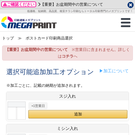
ご確認ください
【重要】お盆期間中の営業について
データ作成ガイド
ご利用ガイド
テンプレート
商品一覧
低価格、短納期、高品質、格安チラシ印刷ならトータル印刷専門のメガプリントです！
2026年 8月
ルグッズ
のお客様へ
印刷
作成前に
カード印刷
せ一覧
月
火
水
木
金
土
トップ
≫ ポストカード印刷商品選択
・ステッカー
ついて
判カード印刷
別ガイド
り名刺印刷
合わせ
1
3
4
5
6
7
8
【重要】お盆期間中の営業について
※営業日に含まれません。詳しく
刷物
について
カード印刷
ガイド
り名刺印刷
る質問FAQ
10
11
12
13
14
15
は
コチラ
へ
17
18
19
20
21
22
チックカード印刷
い方法
チックカード名刺
trator 加工指示ガイド
チックカード
もり
選択可能追加加工オプション
▶加工について
24
25
26
27
28
29
31
営業ツール印刷
法/送料について
ラムカード
カード印刷
ンプル請求
※加工ごとに、記載の納期が追加されます。
2026年 9月
スジ入れ
ティ・販促グッズ
ト印刷
印刷
月
火
水
木
金
土
+1営業日
1
2
3
4
5
ス＆盛り上げ印刷
定型マル型印刷
グ印刷
7
8
9
10
11
12
14
15
16
17
18
19
サイズ
ター印刷
ト印刷
ミシン入れ
21
22
23
24
25
26