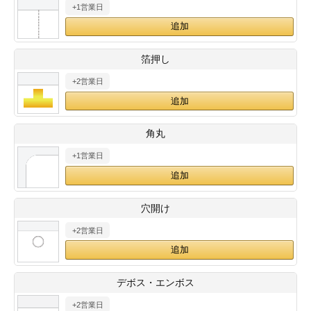
+1営業日
28
29
30
カード印刷
定形マル型
印刷
ス
・・・休業日
箔押し
+2営業日
グ印刷
げ印刷
ト印刷
印刷
角丸
刷
工名刺印刷
+1営業日
トフォルダー
ト印刷
穴開け
ーファイル印刷
ラムカード印刷
+2営業日
ファイル印刷
印刷
デボス・エンボス
わ印刷
判カード印刷
+2営業日