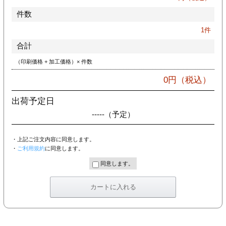
件数
1
件
合計
（印刷価格 + 加工価格）× 件数
0
円（税込）
出荷予定日
-----
（予定）
・上記ご注文内容に同意します。
・
ご利用規約
に同意します。
同意します。