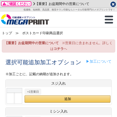
ご確認ください
【重要】お盆期間中の営業について
データ作成ガイド
ご利用ガイド
テンプレート
商品一覧
低価格、短納期、高品質、格安チラシ印刷ならトータル印刷専門のメガプリントです！
2026年 8月
ルグッズ
のお客様へ
印刷
作成前に
カード印刷
せ一覧
月
火
水
木
金
土
トップ
≫ ポストカード印刷商品選択
・ステッカー
ついて
判カード印刷
別ガイド
り名刺印刷
合わせ
1
3
4
5
6
7
8
【重要】お盆期間中の営業について
※営業日に含まれません。詳しく
刷物
について
カード印刷
ガイド
り名刺印刷
る質問FAQ
10
11
12
13
14
15
は
コチラ
へ
17
18
19
20
21
22
チックカード印刷
い方法
チックカード名刺
trator 加工指示ガイド
チックカード
もり
選択可能追加加工オプション
▶加工について
24
25
26
27
28
29
31
営業ツール印刷
法/送料について
ラムカード
カード印刷
ンプル請求
※加工ごとに、記載の納期が追加されます。
2026年 9月
スジ入れ
ティ・販促グッズ
ト印刷
印刷
月
火
水
木
金
土
+1営業日
1
2
3
4
5
ス＆盛り上げ印刷
定型マル型印刷
グ印刷
7
8
9
10
11
12
14
15
16
17
18
19
サイズ
ター印刷
ト印刷
ミシン入れ
21
22
23
24
25
26