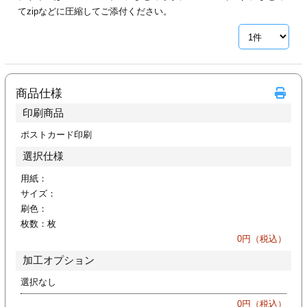
カー印刷
てzipなどに圧縮してご添付ください。
商品仕様
印刷商品
ポストカード印刷
選択仕様
用紙：
サイズ：
刷色：
枚数：
枚
0
円（税込）
加工オプション
選択なし
0
円（税込）