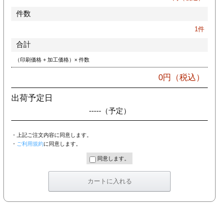
件数
1
件
合計
（印刷価格 + 加工価格）× 件数
0
円（税込）
出荷予定日
-----
（予定）
・上記ご注文内容に同意します。
・
ご利用規約
に同意します。
同意します。