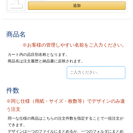
ジ
トフォルダー
ーファイル印刷
商品名
プ印刷
ファイル印刷
※お客様の管理しやすい名前をご入力ください。
スリーブ印刷
刷
カート内の品目別名称となります。
商品名は注文履歴と納品書に反映されます。
ス加工
げ印刷
ジ
件数
※同じ仕様（用紙・サイズ・枚数等）でデザインのみ違
プ印刷
う注文
同一な仕様の商品はこちらの注文件数を指定することで一括注文が
スリーブ
できます。
デザインは一つのファイルにまとめるか、一つのフォルダにまとめ