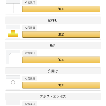
+1営業日
28
29
30
カード印刷
定形マル型
印刷
ス
・・・休業日
箔押し
+2営業日
グ印刷
げ印刷
ト印刷
印刷
角丸
刷
工名刺印刷
+1営業日
トフォルダー
ト印刷
穴開け
ーファイル印刷
ラムカード印刷
+2営業日
ファイル印刷
印刷
デボス・エンボス
わ印刷
判カード印刷
+2営業日