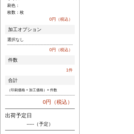
刷色：
枚数：
枚
0
円（税込）
加工オプション
選択なし
0
円（税込）
件数
1
件
合計
（印刷価格 + 加工価格）× 件数
0
円（税込）
出荷予定日
-----
（予定）