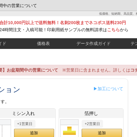
間中の営業について
低価格、短納期、高品質、
合計10,000円以上で送料無料！名刺200枚までネコポス送料230円
24時間注文・入稿可能！印刷用紙サンプルの無料請求は
こちら
から
イド
価格表
データ作成ガイド
テ
要】お盆期間中の営業について
※営業日に含まれません。詳しくは
コ
ション
▶加工について
ます。
ミシン入れ
箔押し
+1営業日
+2営業日