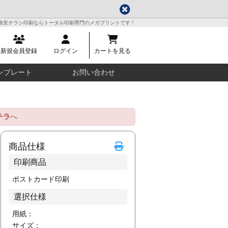
格安チラシ印刷ならトータル印刷専門のメガプリントです！
新規会員登録
ログイン
カートを見る
ンプレート
お問い合わせ
チラ
へ
商品仕様
印刷商品
ポストカード印刷
選択仕様
用紙：
サイズ：