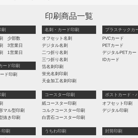
印刷商品一覧
印刷
名刺・カード印刷
プラスチックカ
刷 少部数
オフセット名刺
PVCカード
刷 3営業日
デジタル名刺
PETカード
刷 1営業日
二つ折り名刺
デジタルPETカー
三つ折り名刺
IDカード
判カード印刷
箔名刺印刷
蛍光名刺印刷
カード印刷
天金加工名刺印刷
印刷
コースター印刷
ポストカード・
刷
紙コースター印刷
オフセット印刷
形マル型印刷
コルクコースター印刷
デジタル印刷
型抜き印刷
白雲石コースター印刷
ト印刷
うちわ印刷
封筒印刷