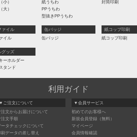
（小）
紙うちわ
封筒印刷
（大）
PPうちわ
型抜きPPうちわ
ファイル
缶バッジ
紙コップ印刷
ァイル
缶バッジ
紙コップ印刷
ルグッズ
キーホルダー
スタンド
利用ガイド
▼ご注文について
▼会員サービス
ご注文からお届けについて
初めてのお客様へ
ご注文手順
新規会員登録（無料）
データチェックについて
マイページ
印刷データの差し替え
会員情報確認