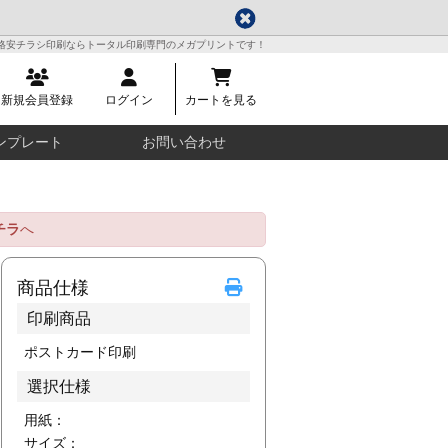
格安チラシ印刷ならトータル印刷専門のメガプリントです！
新規会員登録
ログイン
カートを見る
ンプレート
お問い合わせ
チラ
へ
商品仕様
印刷商品
ポストカード印刷
選択仕様
用紙：
サイズ：