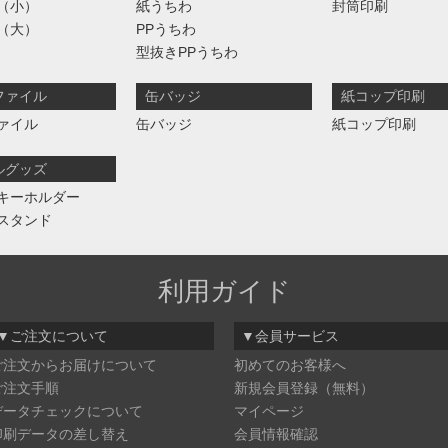
（小）
紙うちわ
封筒印刷
（大）
PPうちわ
型抜きPPうちわ
ファイル
缶バッジ
紙コップ印刷
ァイル
缶バッジ
紙コップ印刷
ルグッズ
キーホルダー
スタンド
利用ガイド
▼ご注文について
▼会員サービス
ご注文からお届けについて
初めてのお客様へ
ご注文手順
新規会員登録（無料）
データチェックについて
マイページ
印刷データの差し替え
会員情報確認