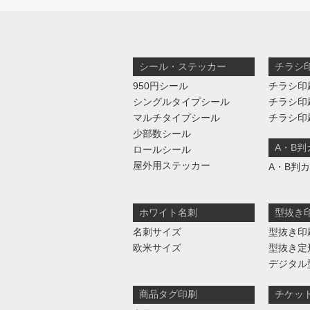
シール・ステッカー
チラシ
950円シール
チラシ印
シングルタイプシール
チラシ印
マルチタイプシール
チラシ印
少部数シール
A・B
ロールシール
屋外用ステッカー
A・B判
ホワイト名刺
型抜き
名刺サイズ
型抜き印
欧米サイズ
型抜き定
デジタル
商品タグ印刷
チケッ