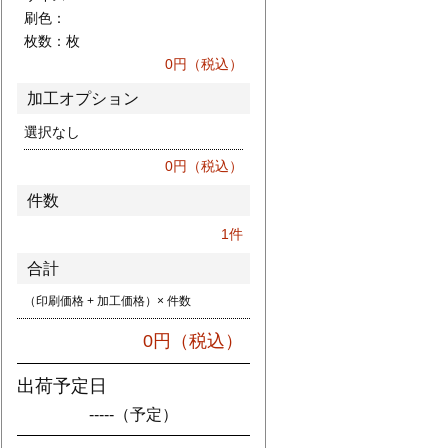
刷色：
枚数：
枚
0
円（税込）
加工オプション
選択なし
0
円（税込）
件数
1
件
合計
（印刷価格 + 加工価格）× 件数
0
円（税込）
出荷予定日
-----
（予定）