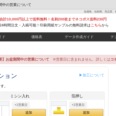
間中の営業について
低価格、短納期、高品質、
合計10,000円以上で送料無料！名刺200枚までネコポス送料230円
24時間注文・入稿可能！印刷用紙サンプルの無料請求は
こちら
から
イド
価格表
データ作成ガイド
テ
要】お盆期間中の営業について
※営業日に含まれません。詳しくは
コ
ション
▶加工について
ます。
ミシン入れ
箔押し
+1営業日
+2営業日