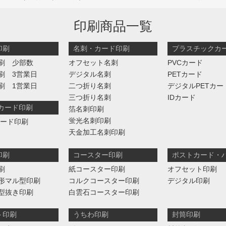
印刷商品一覧
印刷
名刺・カード印刷
プラスチックカ
刷 少部数
オフセット名刺
PVCカード
刷 3営業日
デジタル名刺
PETカード
刷 1営業日
二つ折り名刺
デジタルPETカー
三つ折り名刺
IDカード
判カード印刷
箔名刺印刷
蛍光名刺印刷
カード印刷
天金加工名刺印刷
印刷
コースター印刷
ポストカード・
刷
紙コースター印刷
オフセット印刷
形マル型印刷
コルクコースター印刷
デジタル印刷
型抜き印刷
白雲石コースター印刷
ト印刷
うちわ印刷
封筒印刷