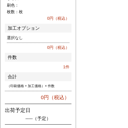
刷色：
枚数：
枚
0
円（税込）
加工オプション
選択なし
0
円（税込）
件数
1
件
合計
（印刷価格 + 加工価格）× 件数
0
円（税込）
出荷予定日
-----
（予定）