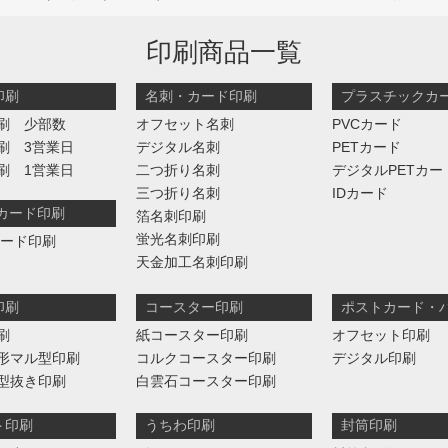
印刷商品一覧
印刷
名刺・カード印刷
プラスチックカ
刷 少部数
オフセット名刺
PVCカード
刷 3営業日
デジタル名刺
PETカード
刷 1営業日
二つ折り名刺
デジタルPETカー
三つ折り名刺
IDカード
判カード印刷
箔名刺印刷
蛍光名刺印刷
カード印刷
天金加工名刺印刷
印刷
コースター印刷
ポストカード・
刷
紙コースター印刷
オフセット印刷
形マル型印刷
コルクコースター印刷
デジタル印刷
型抜き印刷
白雲石コースター印刷
ト印刷
うちわ印刷
封筒印刷