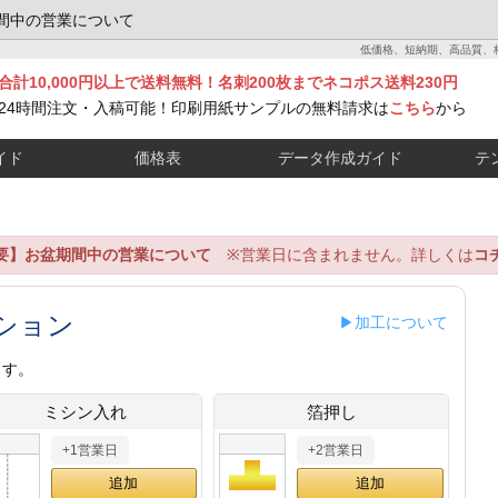
間中の営業について
低価格、短納期、高品質、
合計10,000円以上で送料無料！名刺200枚までネコポス送料230円
24時間注文・入稿可能！印刷用紙サンプルの無料請求は
こちら
から
イド
価格表
データ作成ガイド
テ
要】お盆期間中の営業について
※営業日に含まれません。詳しくは
コ
ション
▶加工について
ます。
ミシン入れ
箔押し
+1営業日
+2営業日