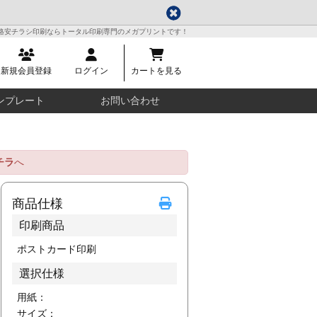
格安チラシ印刷ならトータル印刷専門のメガプリントです！
新規会員登録
ログイン
カートを見る
ンプレート
お問い合わせ
チラ
へ
商品仕様
印刷商品
ポストカード印刷
選択仕様
用紙：
サイズ：