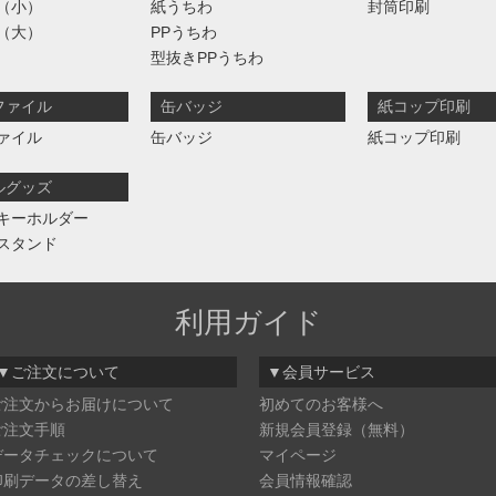
（小）
紙うちわ
封筒印刷
（大）
PPうちわ
型抜きPPうちわ
ファイル
缶バッジ
紙コップ印刷
ァイル
缶バッジ
紙コップ印刷
ルグッズ
キーホルダー
スタンド
利用ガイド
▼ご注文について
▼会員サービス
ご注文からお届けについて
初めてのお客様へ
ご注文手順
新規会員登録（無料）
データチェックについて
マイページ
印刷データの差し替え
会員情報確認