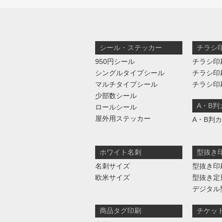
シール・ステッカー
チラシ
950円シール
チラシ印
シングルタイプシール
チラシ印
マルチタイプシール
チラシ印
少部数シール
A・B
ロールシール
屋外用ステッカー
A・B判
ホワイト名刺
型抜き
名刺サイズ
型抜き印
欧米サイズ
型抜き定
デジタル
商品タグ印刷
チケッ