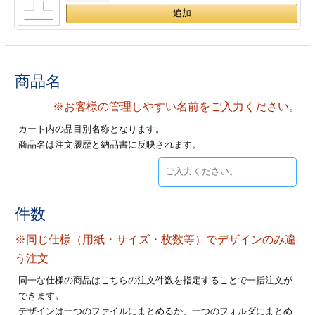
ジ
トフォルダー
ーファイル印刷
商品名
プ印刷
ファイル印刷
※お客様の管理しやすい名前をご入力ください。
スリーブ印刷
刷
カート内の品目別名称となります。
商品名は注文履歴と納品書に反映されます。
ス加工
げ印刷
ジ
件数
※同じ仕様（用紙・サイズ・枚数等）でデザインのみ違
プ印刷
う注文
同一な仕様の商品はこちらの注文件数を指定することで一括注文が
スリーブ
できます。
デザインは一つのファイルにまとめるか、一つのフォルダにまとめ