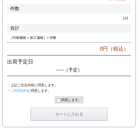
件数
1
件
合計
（印刷価格 + 加工価格）× 件数
0
円（税込）
出荷予定日
-----
（予定）
・上記ご注文内容に同意します。
・
ご利用規約
に同意します。
同意します。