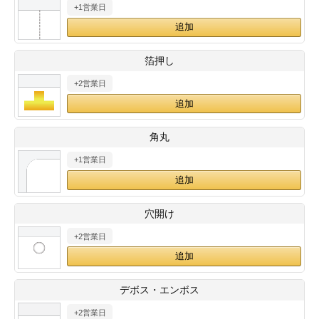
+1営業日
28
29
30
カード印刷
定形マル型
印刷
ス
・・・休業日
箔押し
+2営業日
グ印刷
げ印刷
ト印刷
印刷
角丸
刷
工名刺印刷
+1営業日
トフォルダー
ト印刷
穴開け
ーファイル印刷
ラムカード印刷
+2営業日
ファイル印刷
印刷
デボス・エンボス
わ印刷
判カード印刷
+2営業日