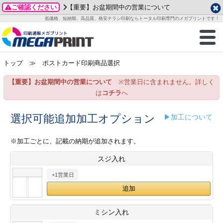
ご確認ください
【重要】お盆期間中の営業について
データ作成ガイド
ご利用ガイド
テンプレート
商品一覧
低価格、短納期、高品質、格安チラシ印刷ならトータル印刷専門のメガプリントです！
2026年 8月
ルグッズ
のお客様へ
印刷
作成前に
カード印刷
せ一覧
月
火
水
木
金
土
トップ
≫ ポストカード印刷商品選択
・ステッカー
ついて
判カード印刷
別ガイド
り名刺印刷
合わせ
1
3
4
5
6
7
8
【重要】お盆期間中の営業について
※営業日に含まれません。詳しく
刷物
について
カード印刷
ガイド
り名刺印刷
る質問FAQ
10
11
12
13
14
15
は
コチラ
へ
17
18
19
20
21
22
チックカード印刷
い方法
チックカード名刺
trator 加工指示ガイド
チックカード
もり
選択可能追加加工オプション
▶加工について
24
25
26
27
28
29
31
営業ツール印刷
法/送料について
ラムカード
カード印刷
ンプル請求
※加工ごとに、記載の納期が追加されます。
2026年 9月
スジ入れ
ティ・販促グッズ
ト印刷
印刷
月
火
水
木
金
土
+1営業日
1
2
3
4
5
ス＆盛り上げ印刷
定型マル型印刷
グ印刷
7
8
9
10
11
12
14
15
16
17
18
19
サイズ
ター印刷
ト印刷
ミシン入れ
21
22
23
24
25
26