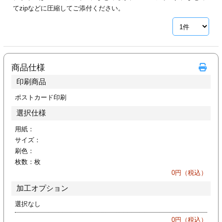
カー印刷
てzipなどに圧縮してご添付ください。
商品仕様
印刷商品
ポストカード印刷
選択仕様
用紙：
サイズ：
刷色：
枚数：
枚
0
円（税込）
加工オプション
選択なし
0
円（税込）