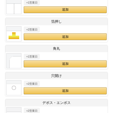
+1営業日
28
29
30
カード印刷
定形マル型
印刷
ス
・・・休業日
箔押し
+2営業日
グ印刷
げ印刷
ト印刷
印刷
角丸
刷
工名刺印刷
+1営業日
トフォルダー
ト印刷
穴開け
ーファイル印刷
ラムカード印刷
+2営業日
ファイル印刷
印刷
デボス・エンボス
わ印刷
判カード印刷
+2営業日