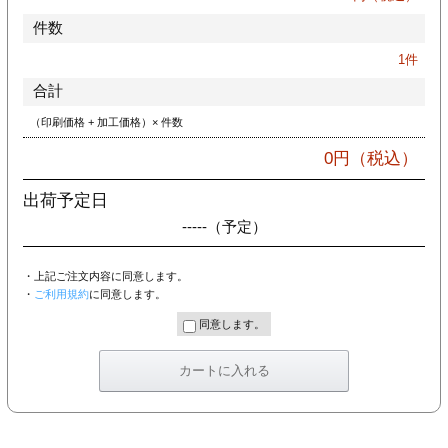
件数
1
件
合計
（印刷価格 + 加工価格）× 件数
0
円（税込）
出荷予定日
-----
（予定）
・上記ご注文内容に同意します。
・
ご利用規約
に同意します。
同意します。