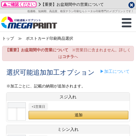
ご確認ください
【重要】お盆期間中の営業について
データ作成ガイド
ご利用ガイド
テンプレート
商品一覧
低価格、短納期、高品質、格安チラシ印刷ならトータル印刷専門のメガプリントです！
2026年 8月
ルグッズ
のお客様へ
印刷
作成前に
カード印刷
せ一覧
月
火
水
木
金
土
トップ
≫ ポストカード印刷商品選択
・ステッカー
ついて
判カード印刷
別ガイド
り名刺印刷
合わせ
1
3
4
5
6
7
8
【重要】お盆期間中の営業について
※営業日に含まれません。詳しく
刷物
について
カード印刷
ガイド
り名刺印刷
る質問FAQ
10
11
12
13
14
15
は
コチラ
へ
17
18
19
20
21
22
チックカード印刷
い方法
チックカード名刺
trator 加工指示ガイド
チックカード
もり
選択可能追加加工オプション
▶加工について
24
25
26
27
28
29
31
営業ツール印刷
法/送料について
ラムカード
カード印刷
ンプル請求
※加工ごとに、記載の納期が追加されます。
2026年 9月
スジ入れ
ティ・販促グッズ
ト印刷
印刷
月
火
水
木
金
土
+1営業日
1
2
3
4
5
ス＆盛り上げ印刷
定型マル型印刷
グ印刷
7
8
9
10
11
12
14
15
16
17
18
19
サイズ
ター印刷
ト印刷
ミシン入れ
21
22
23
24
25
26