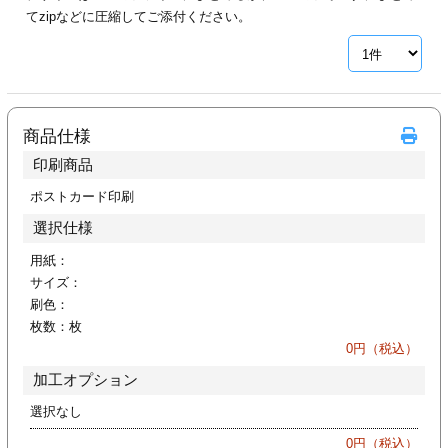
カー印刷
てzipなどに圧縮してご添付ください。
商品仕様
印刷商品
ポストカード印刷
選択仕様
用紙：
サイズ：
刷色：
枚数：
枚
0
円（税込）
加工オプション
選択なし
0
円（税込）