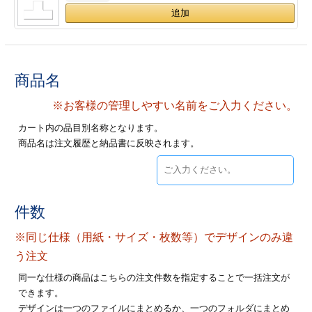
ジ
トフォルダー
ーファイル印刷
商品名
プ印刷
ファイル印刷
※お客様の管理しやすい名前をご入力ください。
スリーブ印刷
刷
カート内の品目別名称となります。
商品名は注文履歴と納品書に反映されます。
ス加工
げ印刷
ジ
件数
※同じ仕様（用紙・サイズ・枚数等）でデザインのみ違
プ印刷
う注文
同一な仕様の商品はこちらの注文件数を指定することで一括注文が
スリーブ
できます。
デザインは一つのファイルにまとめるか、一つのフォルダにまとめ