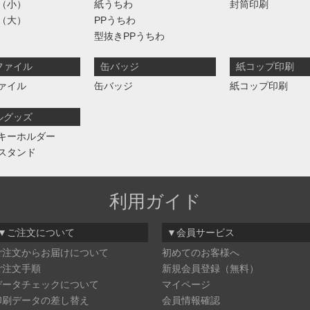
（小）
紙うちわ
封筒印刷
（大）
PPうちわ
型抜きPPうちわ
ファイル
缶バッジ
紙コップ印刷
ァイル
缶バッジ
紙コップ印刷
ルグッズ
キーホルダー
スタンド
利用ガイド
▼ご注文について
▼会員サービス
ご注文からお届けについて
初めてのお客様へ
ご注文手順
新規会員登録（無料）
データチェックについて
マイページ
印刷データの差し替え
会員情報確認