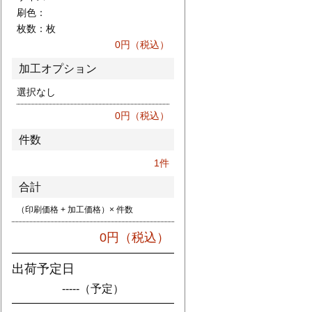
刷色：
枚数：
枚
0
円（税込）
加工オプション
選択なし
0
円（税込）
件数
1
件
合計
（印刷価格 + 加工価格）× 件数
0
円（税込）
出荷予定日
-----
（予定）