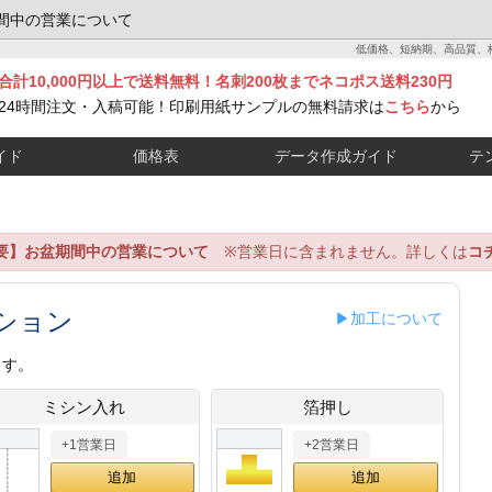
間中の営業について
低価格、短納期、高品質、
合計10,000円以上で送料無料！名刺200枚までネコポス送料230円
24時間注文・入稿可能！印刷用紙サンプルの無料請求は
こちら
から
イド
価格表
データ作成ガイド
テ
要】お盆期間中の営業について
※営業日に含まれません。詳しくは
コ
ション
▶加工について
ます。
ミシン入れ
箔押し
+1営業日
+2営業日