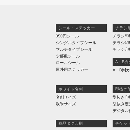
シール・ステッカー
チラシ
950円シール
チラシ印
シングルタイプシール
チラシ印
マルチタイプシール
チラシ印
少部数シール
A・B
ロールシール
屋外用ステッカー
A・B判
ホワイト名刺
型抜き
名刺サイズ
型抜き印
欧米サイズ
型抜き定
デジタル
商品タグ印刷
チケッ