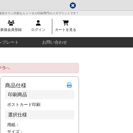
格安チラシ印刷ならトータル印刷専門のメガプリントです！
新規会員登録
ログイン
カートを見る
ンプレート
お問い合わせ
チラ
へ
商品仕様
印刷商品
ポストカード印刷
選択仕様
用紙：
サイズ：