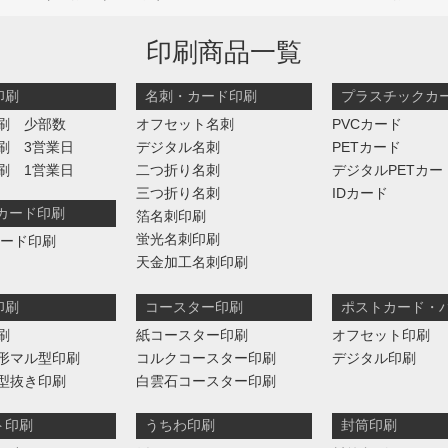
印刷商品一覧
印刷
名刺・カード印刷
プラスチックカ
刷 少部数
オフセット名刺
PVCカード
刷 3営業日
デジタル名刺
PETカード
刷 1営業日
二つ折り名刺
デジタルPETカー
三つ折り名刺
IDカード
判カード印刷
箔名刺印刷
蛍光名刺印刷
カード印刷
天金加工名刺印刷
印刷
コースター印刷
ポストカード・
刷
紙コースター印刷
オフセット印刷
形マル型印刷
コルクコースター印刷
デジタル印刷
型抜き印刷
白雲石コースター印刷
ト印刷
うちわ印刷
封筒印刷