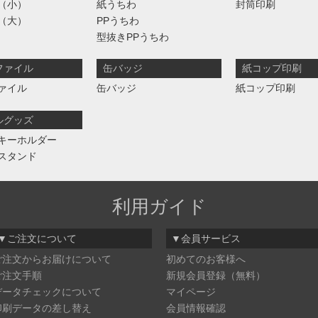
（小）
紙うちわ
封筒印刷
（大）
PPうちわ
型抜きPPうちわ
ファイル
缶バッジ
紙コップ印刷
ァイル
缶バッジ
紙コップ印刷
ルグッズ
キーホルダー
スタンド
利用ガイド
▼ご注文について
▼会員サービス
ご注文からお届けについて
初めてのお客様へ
ご注文手順
新規会員登録（無料）
データチェックについて
マイページ
印刷データの差し替え
会員情報確認