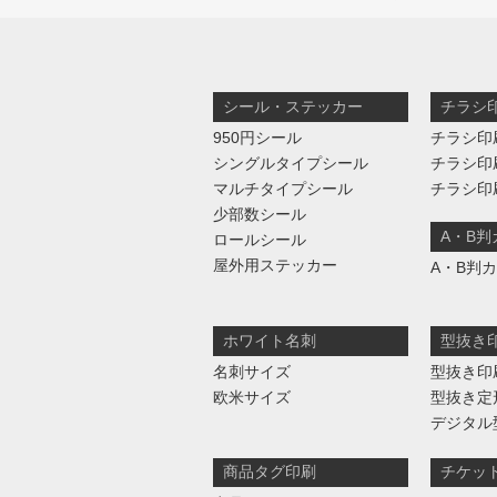
シール・ステッカー
チラシ
950円シール
チラシ印
シングルタイプシール
チラシ印
マルチタイプシール
チラシ印
少部数シール
A・B
ロールシール
屋外用ステッカー
A・B判
ホワイト名刺
型抜き
名刺サイズ
型抜き印
欧米サイズ
型抜き定
デジタル
商品タグ印刷
チケッ