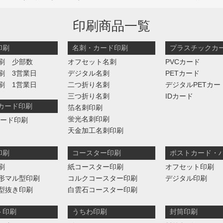
印刷商品一覧
印刷
名刺・カード印刷
プラスチックカ
刷 少部数
オフセット名刺
PVCカード
刷 3営業日
デジタル名刺
PETカード
刷 1営業日
二つ折り名刺
デジタルPETカー
三つ折り名刺
IDカード
判カード印刷
箔名刺印刷
蛍光名刺印刷
カード印刷
天金加工名刺印刷
印刷
コースター印刷
ポストカード・
刷
紙コースター印刷
オフセット印刷
形マル型印刷
コルクコースター印刷
デジタル印刷
型抜き印刷
白雲石コースター印刷
ト印刷
うちわ印刷
封筒印刷