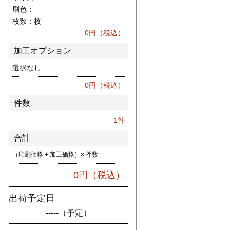
刷色：
枚数：
枚
0
円（税込）
加工オプション
選択なし
0
円（税込）
件数
1
件
合計
（印刷価格 + 加工価格）× 件数
0
円（税込）
出荷予定日
-----
（予定）