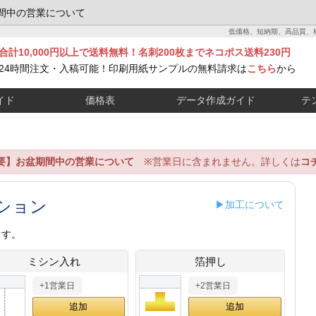
間中の営業について
低価格、短納期、高品質、
合計10,000円以上で送料無料！名刺200枚までネコポス送料230円
24時間注文・入稿可能！印刷用紙サンプルの無料請求は
こちら
から
イド
価格表
データ作成ガイド
テ
要】お盆期間中の営業について
※営業日に含まれません。詳しくは
コ
ション
▶加工について
ます。
ミシン入れ
箔押し
+1営業日
+2営業日