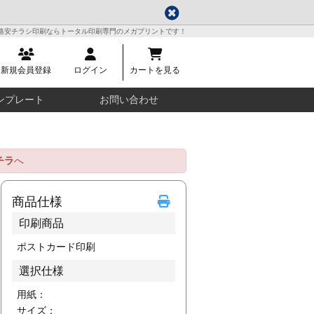
格安チラシ印刷ならトータル印刷専門のメガプリントです！
新規会員登録
ログイン
カートを見る
ンプレート
お問い合わせ
チラ
へ
商品仕様
印刷商品
ポストカード印刷
選択仕様
用紙：
サイズ：