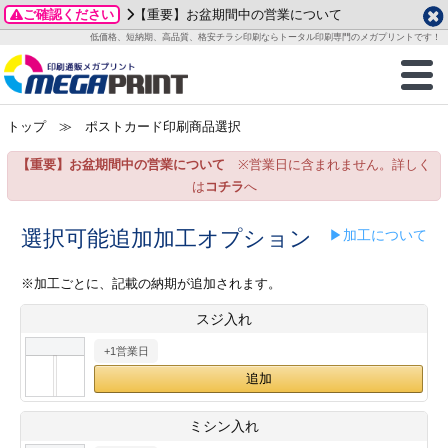
ご確認ください
【重要】お盆期間中の営業について
データ作成ガイド
ご利用ガイド
テンプレート
商品一覧
低価格、短納期、高品質、格安チラシ印刷ならトータル印刷専門のメガプリントです！
2026年 8月
ルグッズ
のお客様へ
印刷
作成前に
カード印刷
せ一覧
月
火
水
木
金
土
トップ
≫ ポストカード印刷商品選択
・ステッカー
ついて
判カード印刷
別ガイド
り名刺印刷
合わせ
1
3
4
5
6
7
8
【重要】お盆期間中の営業について
※営業日に含まれません。詳しく
刷物
について
カード印刷
ガイド
り名刺印刷
る質問FAQ
10
11
12
13
14
15
は
コチラ
へ
17
18
19
20
21
22
チックカード印刷
い方法
チックカード名刺
trator 加工指示ガイド
チックカード
もり
選択可能追加加工オプション
▶加工について
24
25
26
27
28
29
31
営業ツール印刷
法/送料について
ラムカード
カード印刷
ンプル請求
※加工ごとに、記載の納期が追加されます。
2026年 9月
スジ入れ
ティ・販促グッズ
ト印刷
印刷
月
火
水
木
金
土
+1営業日
1
2
3
4
5
ス＆盛り上げ印刷
定型マル型印刷
グ印刷
7
8
9
10
11
12
14
15
16
17
18
19
サイズ
ター印刷
ト印刷
ミシン入れ
21
22
23
24
25
26