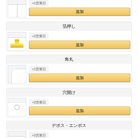
+1営業日
28
29
30
カード印刷
定形マル型
印刷
ス
・・・休業日
箔押し
+2営業日
グ印刷
げ印刷
ト印刷
印刷
角丸
刷
工名刺印刷
+1営業日
トフォルダー
ト印刷
穴開け
ーファイル印刷
ラムカード印刷
+2営業日
ファイル印刷
印刷
デボス・エンボス
わ印刷
判カード印刷
+2営業日