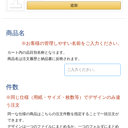
ジ
トフォルダー
ーファイル印刷
商品名
プ印刷
ファイル印刷
※お客様の管理しやすい名前をご入力ください。
スリーブ印刷
刷
カート内の品目別名称となります。
商品名は注文履歴と納品書に反映されます。
ス加工
げ印刷
ジ
件数
※同じ仕様（用紙・サイズ・枚数等）でデザインのみ違
プ印刷
う注文
同一な仕様の商品はこちらの注文件数を指定することで一括注文が
スリーブ
できます。
デザインは一つのファイルにまとめるか、一つのフォルダにまとめ