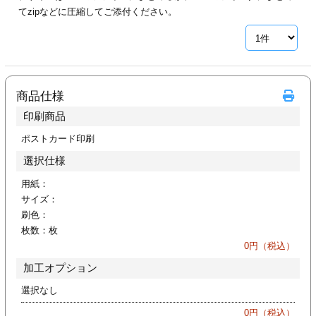
カー印刷
てzipなどに圧縮してご添付ください。
商品仕様
印刷商品
ポストカード印刷
選択仕様
用紙：
サイズ：
刷色：
枚数：
枚
0
円（税込）
加工オプション
選択なし
0
円（税込）