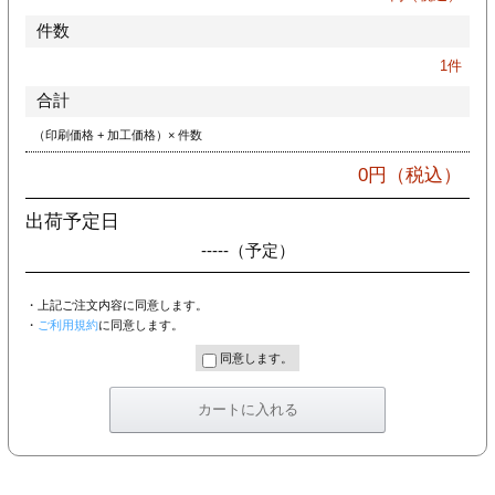
件数
1
件
合計
（印刷価格 + 加工価格）× 件数
0
円（税込）
出荷予定日
-----
（予定）
・上記ご注文内容に同意します。
・
ご利用規約
に同意します。
同意します。