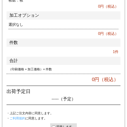
枚数：
枚
ジ
トフォルダー
0
円（税込）
加工オプション
ーファイル印刷
選択なし
プ印刷
ファイル印刷
0
円（税込）
件数
スリーブ印刷
刷
1
件
ス加工
合計
（印刷価格 + 加工価格）× 件数
げ印刷
ジ
0
円（税込）
出荷予定日
-----
（予定）
プ印刷
・上記ご注文内容に同意します。
スリーブ
・
ご利用規約
に同意します。
同意します。