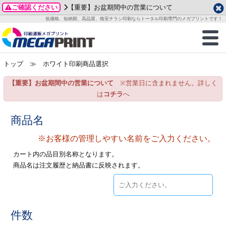
ご確認ください
【重要】お盆期間中の営業について
データ作成ガイド
ご利用ガイド
テンプレート
商品一覧
低価格、短納期、高品質、格安チラシ印刷ならトータル印刷専門のメガプリントです！
2026年 8月
ルグッズ
のお客様へ
印刷
作成前に
カード印刷
せ一覧
月
火
水
木
金
土
トップ
≫ ホワイト印刷商品選択
・ステッカー
ついて
判カード印刷
別ガイド
り名刺印刷
合わせ
1
3
4
5
6
7
8
【重要】お盆期間中の営業について
※営業日に含まれません。詳しく
刷物
について
カード印刷
ガイド
り名刺印刷
る質問FAQ
10
11
12
13
14
15
は
コチラ
へ
17
18
19
20
21
22
チックカード印刷
い方法
チックカード名刺
trator 加工指示ガイド
チックカード
もり
商品名
24
25
26
27
28
29
31
※お客様の管理しやすい名前をご入力ください。
営業ツール印刷
法/送料について
ラムカード
カード印刷
ンプル請求
2026年 9月
カート内の品目別名称となります。
ティ・販促グッズ
ト印刷
印刷
商品名は注文履歴と納品書に反映されます。
月
火
水
木
金
土
1
2
3
4
5
ス＆盛り上げ印刷
定型マル型印刷
グ印刷
7
8
9
10
11
12
14
15
16
17
18
19
サイズ
ター印刷
ト印刷
件数
21
22
23
24
25
26