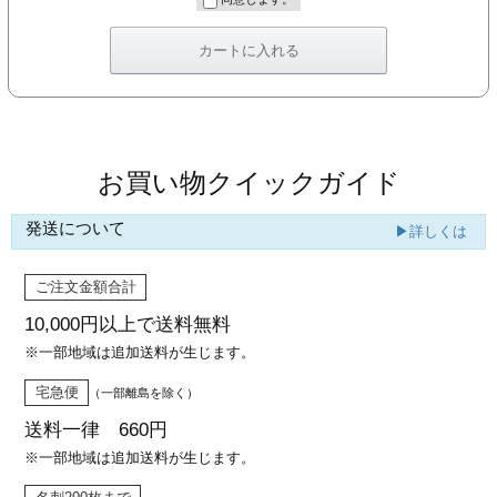
カー印刷
お買い物クイックガイド
発送について
▶詳しくは
ご注文金額合計
10,000円以上で
送料無料
※一部地域は追加送料が生じます。
宅急便
（一部離島を除く）
送料一律 660円
※一部地域は追加送料が生じます。