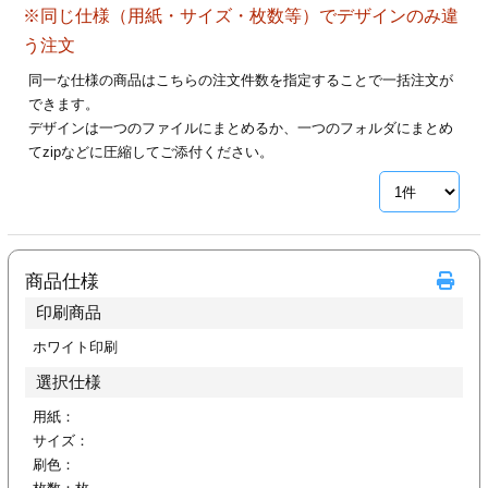
※同じ仕様（用紙・サイズ・枚数等）でデザインのみ違
28
29
30
カード印刷
定形マル型
う注文
印刷
ス
・・・休業日
同一な仕様の商品はこちらの注文件数を指定することで一括注文が
できます。
デザインは一つのファイルにまとめるか、一つのフォルダにまとめ
グ印刷
げ印刷
てzipなどに圧縮してご添付ください。
ト印刷
印刷
刷
工名刺印刷
商品仕様
トフォルダー
ト印刷
印刷商品
ーファイル印刷
ラムカード印刷
ホワイト印刷
選択仕様
ファイル印刷
印刷
用紙：
サイズ：
わ印刷
判カード印刷
刷色：