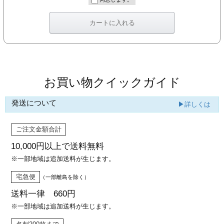
カー印刷
お買い物クイックガイド
発送について
▶詳しくは
ご注文金額合計
10,000円以上で
送料無料
※一部地域は追加送料が生じます。
宅急便
（一部離島を除く）
送料一律 660円
※一部地域は追加送料が生じます。