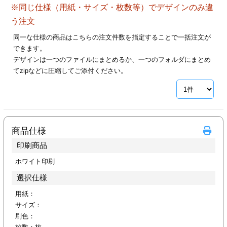
※同じ仕様（用紙・サイズ・枚数等）でデザインのみ違
28
29
30
カード印刷
定形マル型
う注文
印刷
ス
・・・休業日
同一な仕様の商品はこちらの注文件数を指定することで一括注文が
できます。
デザインは一つのファイルにまとめるか、一つのフォルダにまとめ
グ印刷
げ印刷
てzipなどに圧縮してご添付ください。
ト印刷
印刷
刷
工名刺印刷
商品仕様
トフォルダー
ト印刷
印刷商品
ーファイル印刷
ラムカード印刷
ホワイト印刷
選択仕様
ファイル印刷
印刷
用紙：
サイズ：
わ印刷
判カード印刷
刷色：