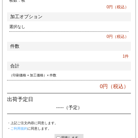
枚数：
枚
ジ
トフォルダー
0
円（税込）
加工オプション
ーファイル印刷
選択なし
プ印刷
ファイル印刷
0
円（税込）
件数
スリーブ印刷
刷
1
件
ス加工
合計
（印刷価格 + 加工価格）× 件数
げ印刷
ジ
0
円（税込）
出荷予定日
-----
（予定）
プ印刷
・上記ご注文内容に同意します。
スリーブ
・
ご利用規約
に同意します。
同意します。