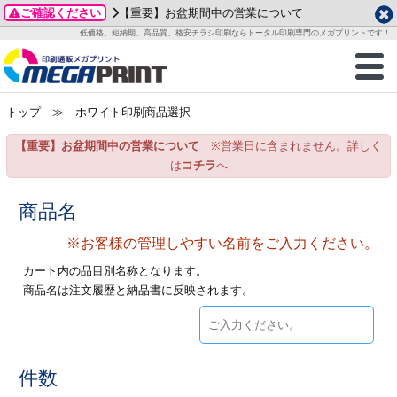
ご確認ください
【重要】お盆期間中の営業について
データ作成ガイド
ご利用ガイド
テンプレート
商品一覧
低価格、短納期、高品質、格安チラシ印刷ならトータル印刷専門のメガプリントです！
2026年 8月
ルグッズ
のお客様へ
印刷
作成前に
カード印刷
せ一覧
月
火
水
木
金
土
トップ
≫ ホワイト印刷商品選択
・ステッカー
ついて
判カード印刷
別ガイド
り名刺印刷
合わせ
1
3
4
5
6
7
8
【重要】お盆期間中の営業について
※営業日に含まれません。詳しく
刷物
について
カード印刷
ガイド
り名刺印刷
る質問FAQ
10
11
12
13
14
15
は
コチラ
へ
17
18
19
20
21
22
チックカード印刷
い方法
チックカード名刺
trator 加工指示ガイド
チックカード
もり
商品名
24
25
26
27
28
29
31
※お客様の管理しやすい名前をご入力ください。
営業ツール印刷
法/送料について
ラムカード
カード印刷
ンプル請求
2026年 9月
カート内の品目別名称となります。
ティ・販促グッズ
ト印刷
印刷
商品名は注文履歴と納品書に反映されます。
月
火
水
木
金
土
1
2
3
4
5
ス＆盛り上げ印刷
定型マル型印刷
グ印刷
7
8
9
10
11
12
14
15
16
17
18
19
サイズ
ター印刷
ト印刷
件数
21
22
23
24
25
26