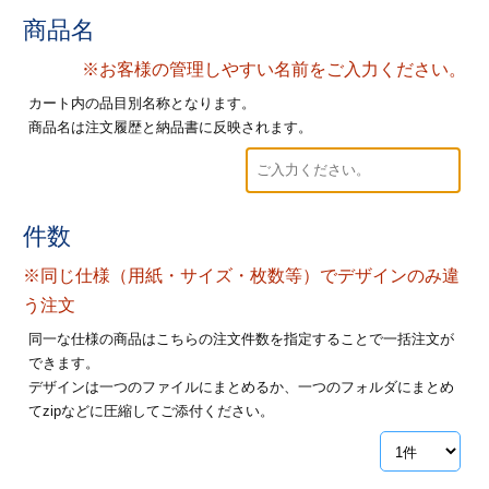
28
29
30
商品名
カード印刷
定形マル型
※お客様の管理しやすい名前をご入力ください。
印刷
ス
・・・休業日
カート内の品目別名称となります。
商品名は注文履歴と納品書に反映されます。
グ印刷
げ印刷
ト印刷
印刷
件数
刷
工名刺印刷
※同じ仕様（用紙・サイズ・枚数等）でデザインのみ違
トフォルダー
ト印刷
う注文
同一な仕様の商品はこちらの注文件数を指定することで一括注文が
ーファイル印刷
ラムカード印刷
できます。
デザインは一つのファイルにまとめるか、一つのフォルダにまとめ
ファイル印刷
印刷
てzipなどに圧縮してご添付ください。
わ印刷
判カード印刷