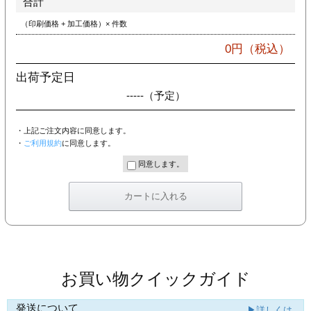
合計
カー印刷
（印刷価格 + 加工価格）× 件数
0
円（税込）
出荷予定日
-----
（予定）
・上記ご注文内容に同意します。
・
ご利用規約
に同意します。
同意します。
お買い物クイックガイド
発送について
▶詳しくは