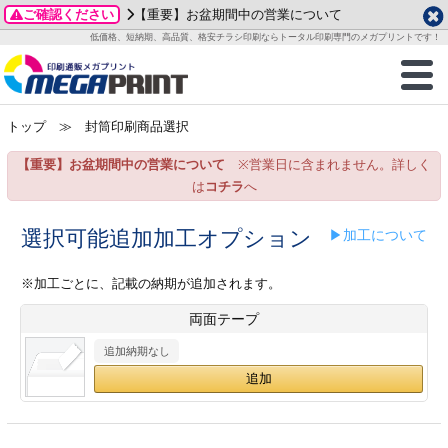
ご確認ください
【重要】お盆期間中の営業について
データ作成ガイド
ご利用ガイド
テンプレート
商品一覧
低価格、短納期、高品質、格安チラシ印刷ならトータル印刷専門のメガプリントです！
2026年 8月
ルグッズ
のお客様へ
印刷
作成前に
カード印刷
せ一覧
月
火
水
木
金
土
トップ
≫ 封筒印刷商品選択
・ステッカー
ついて
判カード印刷
別ガイド
り名刺印刷
合わせ
1
3
4
5
6
7
8
【重要】お盆期間中の営業について
※営業日に含まれません。詳しく
刷物
について
カード印刷
ガイド
り名刺印刷
る質問FAQ
10
11
12
13
14
15
は
コチラ
へ
17
18
19
20
21
22
チックカード印刷
い方法
チックカード名刺
trator 加工指示ガイド
チックカード
もり
選択可能追加加工オプション
▶加工について
24
25
26
27
28
29
31
営業ツール印刷
法/送料について
ラムカード
カード印刷
ンプル請求
※加工ごとに、記載の納期が追加されます。
2026年 9月
両面テープ
ティ・販促グッズ
ト印刷
印刷
月
火
水
木
金
土
追加納期なし
1
2
3
4
5
ス＆盛り上げ印刷
定型マル型印刷
グ印刷
7
8
9
10
11
12
14
15
16
17
18
19
サイズ
ター印刷
ト印刷
21
22
23
24
25
26