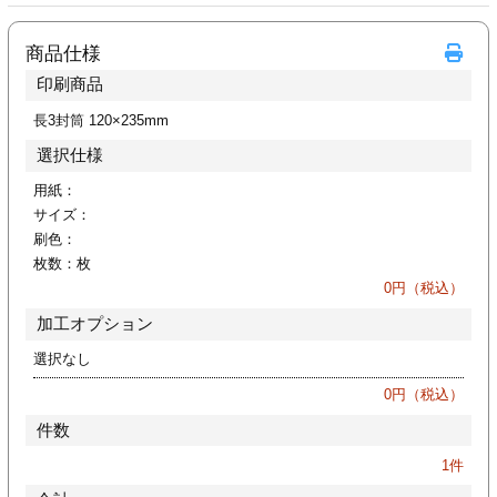
ジ
トフォルダー
商品仕様
ーファイル印刷
印刷商品
長3封筒 120×235mm
プ印刷
ファイル印刷
選択仕様
スリーブ印刷
刷
用紙：
サイズ：
ス加工
刷色：
枚数：
枚
0
円（税込）
げ印刷
ジ
加工オプション
選択なし
0
円（税込）
プ印刷
件数
スリーブ
1
件