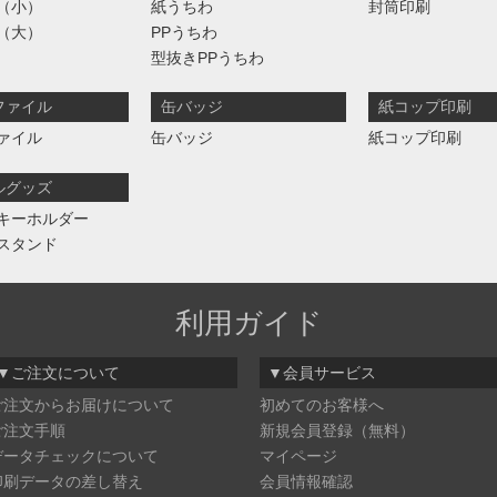
（小）
紙うちわ
封筒印刷
（大）
PPうちわ
型抜きPPうちわ
ファイル
缶バッジ
紙コップ印刷
ァイル
缶バッジ
紙コップ印刷
ルグッズ
キーホルダー
スタンド
利用ガイド
▼ご注文について
▼会員サービス
ご注文からお届けについて
初めてのお客様へ
ご注文手順
新規会員登録（無料）
データチェックについて
マイページ
印刷データの差し替え
会員情報確認