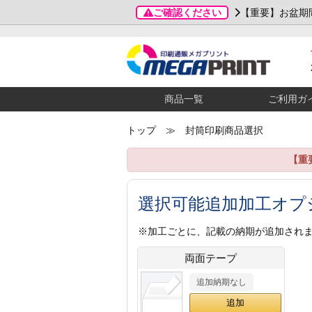
ご確認ください
【重要】お盆期
商品一覧
ご利用ガ
トップ
≫ 封筒印刷商品選択
【重
選択可能追加加工オプ
※加工ごとに、記載の納期が追加され
両面テープ
追加納期なし