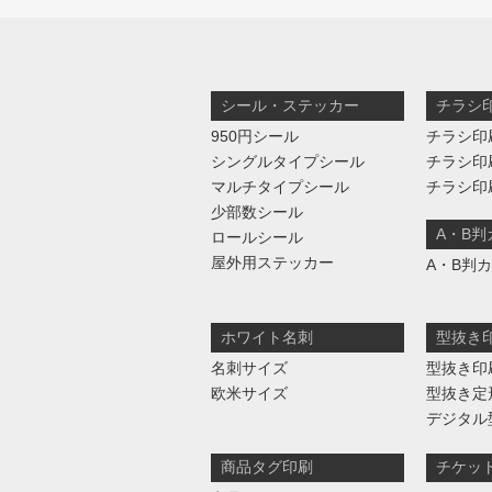
シール・ステッカー
チラシ
950円シール
チラシ印
シングルタイプシール
チラシ印
マルチタイプシール
チラシ印
少部数シール
A・B
ロールシール
屋外用ステッカー
A・B判
ホワイト名刺
型抜き
名刺サイズ
型抜き印
欧米サイズ
型抜き定
デジタル
商品タグ印刷
チケッ