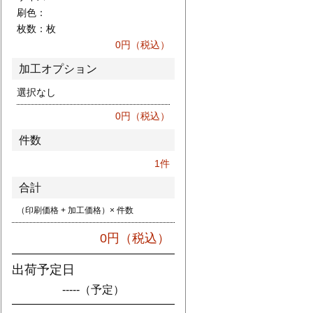
刷色：
枚数：
枚
0
円（税込）
加工オプション
選択なし
0
円（税込）
件数
1
件
合計
（印刷価格 + 加工価格）× 件数
0
円（税込）
出荷予定日
-----
（予定）