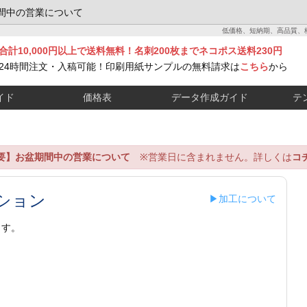
間中の営業について
低価格、短納期、高品質、
合計10,000円以上で送料無料！名刺200枚までネコポス送料230円
24時間注文・入稿可能！印刷用紙サンプルの無料請求は
こちら
から
イド
価格表
データ作成ガイド
テ
要】お盆期間中の営業について
※営業日に含まれません。詳しくは
コ
ション
▶加工について
ます。