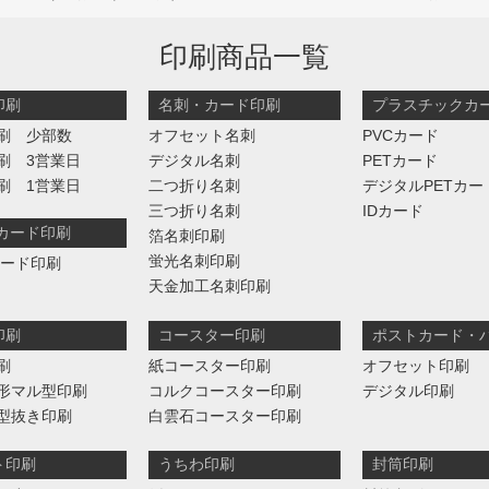
印刷商品一覧
印刷
名刺・カード印刷
プラスチックカ
刷 少部数
オフセット名刺
PVCカード
刷 3営業日
デジタル名刺
PETカード
刷 1営業日
二つ折り名刺
デジタルPETカー
三つ折り名刺
IDカード
判カード印刷
箔名刺印刷
蛍光名刺印刷
カード印刷
天金加工名刺印刷
印刷
コースター印刷
ポストカード・
刷
紙コースター印刷
オフセット印刷
形マル型印刷
コルクコースター印刷
デジタル印刷
型抜き印刷
白雲石コースター印刷
ト印刷
うちわ印刷
封筒印刷