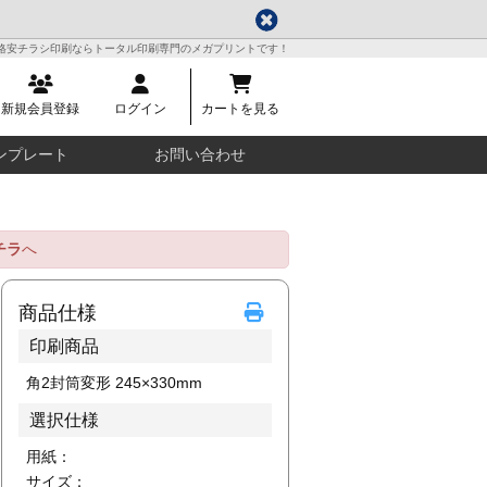
格安チラシ印刷ならトータル印刷専門のメガプリントです！
新規会員登録
ログイン
カートを見る
ンプレート
お問い合わせ
チラ
へ
商品仕様
印刷商品
角2封筒変形 245×330mm
選択仕様
用紙：
サイズ：