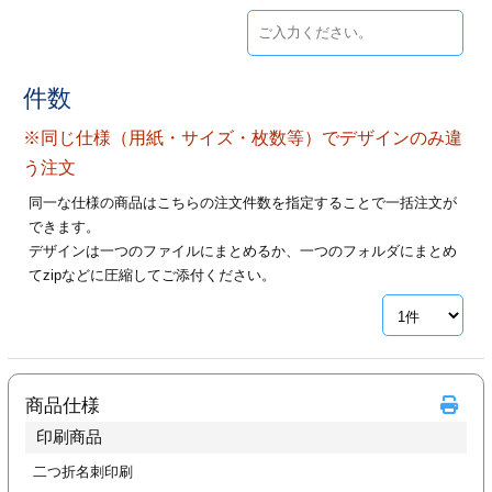
ジ
トフォルダー
ーファイル印刷
件数
プ印刷
ファイル印刷
※同じ仕様（用紙・サイズ・枚数等）でデザインのみ違
う注文
スリーブ印刷
刷
同一な仕様の商品はこちらの注文件数を指定することで一括注文が
できます。
ス加工
デザインは一つのファイルにまとめるか、一つのフォルダにまとめ
てzipなどに圧縮してご添付ください。
げ印刷
ジ
プ印刷
商品仕様
印刷商品
スリーブ
二つ折名刺印刷