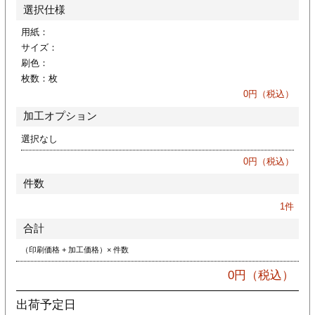
カー印刷
選択仕様
用紙：
サイズ：
刷色：
枚数：
枚
0
円（税込）
加工オプション
選択なし
0
円（税込）
件数
1
件
合計
（印刷価格 + 加工価格）× 件数
0
円（税込）
出荷予定日