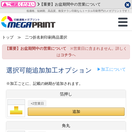
ご確認ください
【重要】お盆期間中の営業について
データ作成ガイド
ご利用ガイド
テンプレート
商品一覧
低価格、短納期、高品質、格安チラシ印刷ならトータル印刷専門のメガプリントです！
2026年 8月
ルグッズ
のお客様へ
印刷
作成前に
カード印刷
せ一覧
月
火
水
木
金
土
トップ
≫ 二つ折名刺印刷商品選択
・ステッカー
ついて
判カード印刷
別ガイド
り名刺印刷
合わせ
1
3
4
5
6
7
8
【重要】お盆期間中の営業について
※営業日に含まれません。詳しく
刷物
について
カード印刷
ガイド
り名刺印刷
る質問FAQ
10
11
12
13
14
15
は
コチラ
へ
17
18
19
20
21
22
チックカード印刷
い方法
チックカード名刺
trator 加工指示ガイド
チックカード
もり
選択可能追加加工オプション
▶加工について
24
25
26
27
28
29
31
営業ツール印刷
法/送料について
ラムカード
カード印刷
ンプル請求
※加工ごとに、記載の納期が追加されます。
2026年 9月
箔押し
ティ・販促グッズ
ト印刷
印刷
月
火
水
木
金
土
+2営業日
1
2
3
4
5
ス＆盛り上げ印刷
定型マル型印刷
グ印刷
7
8
9
10
11
12
14
15
16
17
18
19
サイズ
ター印刷
ト印刷
角丸
21
22
23
24
25
26