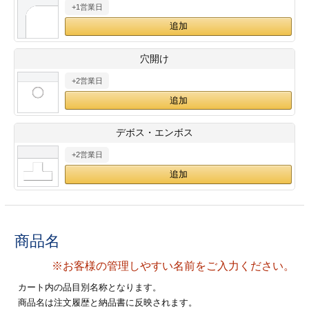
+1営業日
28
29
30
カード印刷
定形マル型
印刷
ス
・・・休業日
穴開け
+2営業日
グ印刷
げ印刷
ト印刷
印刷
デボス・エンボス
刷
工名刺印刷
+2営業日
トフォルダー
ト印刷
ーファイル印刷
ラムカード印刷
商品名
ファイル印刷
印刷
※お客様の管理しやすい名前をご入力ください。
わ印刷
判カード印刷
カート内の品目別名称となります。
商品名は注文履歴と納品書に反映されます。