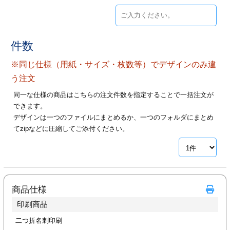
ジ
トフォルダー
ーファイル印刷
件数
プ印刷
ファイル印刷
※同じ仕様（用紙・サイズ・枚数等）でデザインのみ違
う注文
スリーブ印刷
刷
同一な仕様の商品はこちらの注文件数を指定することで一括注文が
できます。
ス加工
デザインは一つのファイルにまとめるか、一つのフォルダにまとめ
てzipなどに圧縮してご添付ください。
げ印刷
ジ
プ印刷
商品仕様
印刷商品
スリーブ
二つ折名刺印刷