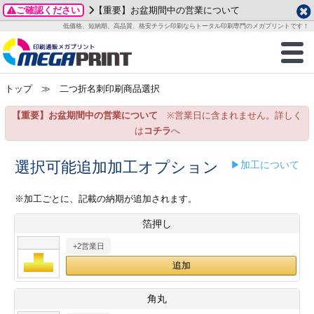
ご確認ください
【重要】お盆期間中の営業について
データ作成ガイド
ご利用ガイド
テンプレート
商品一覧
低価格、短納期、高品質、格安チラシ印刷ならトータル印刷専門のメガプリントです！
2026年 8月
ルグッズ
のお客様へ
印刷
作成前に
カード印刷
せ一覧
月
火
水
木
金
土
トップ
≫ 二つ折名刺印刷商品選択
・ステッカー
ついて
判カード印刷
別ガイド
り名刺印刷
合わせ
1
3
4
5
6
7
8
【重要】お盆期間中の営業について
※営業日に含まれません。詳しく
刷物
について
カード印刷
ガイド
り名刺印刷
る質問FAQ
10
11
12
13
14
15
は
コチラ
へ
17
18
19
20
21
22
チックカード印刷
い方法
チックカード名刺
trator 加工指示ガイド
チックカード
もり
選択可能追加加工オプション
▶加工について
24
25
26
27
28
29
31
営業ツール印刷
法/送料について
ラムカード
カード印刷
ンプル請求
※加工ごとに、記載の納期が追加されます。
2026年 9月
箔押し
ティ・販促グッズ
ト印刷
印刷
月
火
水
木
金
土
+2営業日
1
2
3
4
5
ス＆盛り上げ印刷
定型マル型印刷
グ印刷
7
8
9
10
11
12
14
15
16
17
18
19
サイズ
ター印刷
ト印刷
角丸
21
22
23
24
25
26