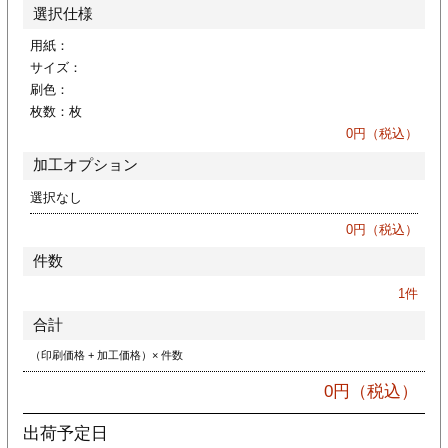
カー印刷
選択仕様
用紙：
サイズ：
刷色：
枚数：
枚
0
円（税込）
加工オプション
選択なし
0
円（税込）
件数
1
件
合計
（印刷価格 + 加工価格）× 件数
0
円（税込）
出荷予定日