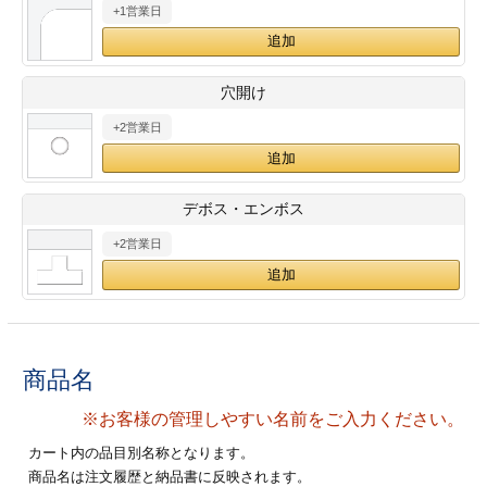
+1営業日
28
29
30
カード印刷
定形マル型
印刷
ス
・・・休業日
穴開け
+2営業日
グ印刷
げ印刷
ト印刷
印刷
デボス・エンボス
刷
工名刺印刷
+2営業日
トフォルダー
ト印刷
ーファイル印刷
ラムカード印刷
商品名
ファイル印刷
印刷
※お客様の管理しやすい名前をご入力ください。
わ印刷
判カード印刷
カート内の品目別名称となります。
商品名は注文履歴と納品書に反映されます。