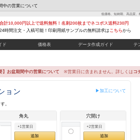
間中の営業について
低価格、短納期、高品質、
合計10,000円以上で送料無料！名刺200枚までネコポス送料230円
24時間注文・入稿可能！印刷用紙サンプルの無料請求は
こちら
から
イド
価格表
データ作成ガイド
テ
要】お盆期間中の営業について
※営業日に含まれません。詳しくは
コ
ション
▶加工について
ます。
角丸
穴開け
+1営業日
+2営業日