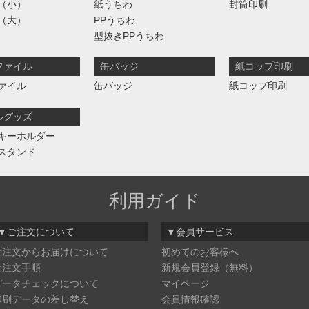
（小）
紙うちわ
封筒印刷
（大）
PPうちわ
型抜きPPうちわ
ファイル
缶バッジ
紙コップ印刷
ァイル
缶バッジ
紙コップ印刷
ルグッズ
キーホルダー
スタンド
利用ガイド
▼ご注文について
▼会員サービス
ご注文からお届けについて
初めてのお客様へ
ご注文手順
新規会員登録（無料）
データチェックについて
マイページ
印刷データの差し替え
会員情報確認