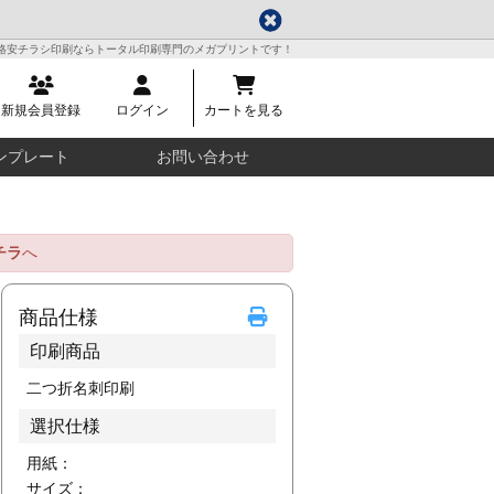
格安チラシ印刷ならトータル印刷専門のメガプリントです！
新規会員登録
ログイン
カートを見る
ンプレート
お問い合わせ
チラ
へ
商品仕様
印刷商品
二つ折名刺印刷
選択仕様
用紙：
サイズ：