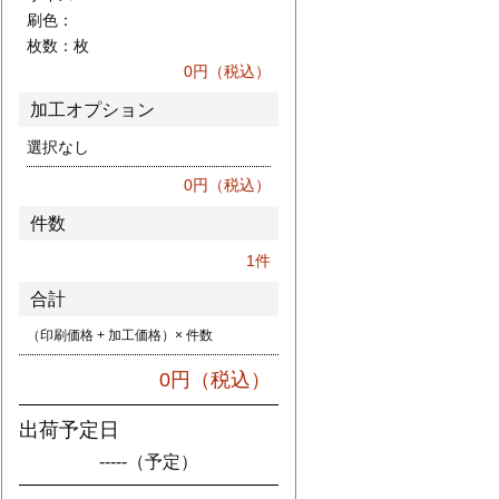
刷色：
枚数：
枚
0
円（税込）
加工オプション
選択なし
0
円（税込）
件数
1
件
合計
（印刷価格 + 加工価格）× 件数
0
円（税込）
出荷予定日
-----
（予定）