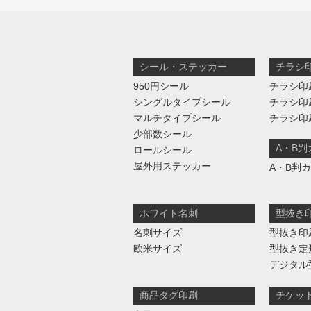
シール・ステッカー
チラシ
950円シール
チラシ印
シングルタイプシール
チラシ印
マルチタイプシール
チラシ印
少部数シール
A・B
ロールシール
屋外用ステッカー
A・B判
ホワイト名刺
型抜き
名刺サイズ
型抜き印
欧米サイズ
型抜き定
デジタル
商品タグ印刷
チケッ