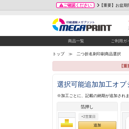
ご確認ください
【重要】お盆期
商品一覧
ご利用ガ
トップ
≫ 二つ折名刺印刷商品選択
【重
選択可能追加加工オプ
※加工ごとに、記載の納期が追加され
箔押し
+2営業日