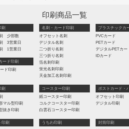
印刷商品一覧
印刷
名刺・カード印刷
プラスチックカ
刷 少部数
オフセット名刺
PVCカード
刷 3営業日
デジタル名刺
PETカード
刷 1営業日
二つ折り名刺
デジタルPETカー
三つ折り名刺
IDカード
判カード印刷
箔名刺印刷
蛍光名刺印刷
カード印刷
天金加工名刺印刷
印刷
コースター印刷
ポストカード・
刷
紙コースター印刷
オフセット印刷
形マル型印刷
コルクコースター印刷
デジタル印刷
型抜き印刷
白雲石コースター印刷
ト印刷
うちわ印刷
封筒印刷