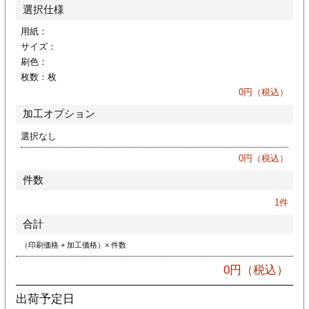
カー印刷
選択仕様
用紙：
サイズ：
刷色：
枚数：
枚
0
円（税込）
加工オプション
選択なし
0
円（税込）
件数
1
件
合計
（印刷価格 + 加工価格）× 件数
0
円（税込）
出荷予定日