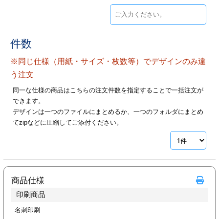
ジ
トフォルダー
ーファイル印刷
件数
プ印刷
ファイル印刷
※同じ仕様（用紙・サイズ・枚数等）でデザインのみ違
う注文
スリーブ印刷
刷
同一な仕様の商品はこちらの注文件数を指定することで一括注文が
できます。
ス加工
デザインは一つのファイルにまとめるか、一つのフォルダにまとめ
てzipなどに圧縮してご添付ください。
げ印刷
ジ
プ印刷
商品仕様
印刷商品
スリーブ
名刺印刷