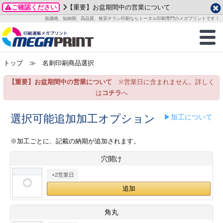
ご確認ください
【重要】お盆期間中の営業について
データ作成ガイド
ご利用ガイド
テンプレート
商品一覧
低価格、短納期、高品質、格安チラシ印刷ならトータル印刷専門のメガプリントです！
2026年 8月
ルグッズ
のお客様へ
印刷
作成前に
カード印刷
せ一覧
月
火
水
木
金
土
トップ
≫ 名刺印刷商品選択
・ステッカー
ついて
判カード印刷
別ガイド
り名刺印刷
合わせ
1
3
4
5
6
7
8
【重要】お盆期間中の営業について
※営業日に含まれません。詳しく
刷物
について
カード印刷
ガイド
り名刺印刷
る質問FAQ
10
11
12
13
14
15
は
コチラ
へ
17
18
19
20
21
22
チックカード印刷
い方法
チックカード名刺
trator 加工指示ガイド
チックカード
もり
選択可能追加加工オプション
▶加工について
24
25
26
27
28
29
31
営業ツール印刷
法/送料について
ラムカード
カード印刷
ンプル請求
※加工ごとに、記載の納期が追加されます。
2026年 9月
穴開け
ティ・販促グッズ
ト印刷
印刷
月
火
水
木
金
土
+2営業日
1
2
3
4
5
ス＆盛り上げ印刷
定型マル型印刷
グ印刷
7
8
9
10
11
12
14
15
16
17
18
19
サイズ
ター印刷
ト印刷
角丸
21
22
23
24
25
26