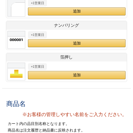
+1営業日
28
29
30
カード印刷
定形マル型
印刷
ス
・・・休業日
ナンバリング
+1営業日
グ印刷
げ印刷
ト印刷
印刷
箔押し
刷
工名刺印刷
+1営業日
トフォルダー
ト印刷
ーファイル印刷
ラムカード印刷
商品名
ファイル印刷
印刷
※お客様の管理しやすい名前をご入力ください。
わ印刷
判カード印刷
カート内の品目別名称となります。
商品名は注文履歴と納品書に反映されます。