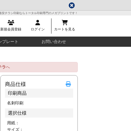
格安チラシ印刷ならトータル印刷専門のメガプリントです！
新規会員登録
ログイン
カートを見る
ンプレート
お問い合わせ
チラ
へ
商品仕様
印刷商品
名刺印刷
選択仕様
用紙：
サイズ：