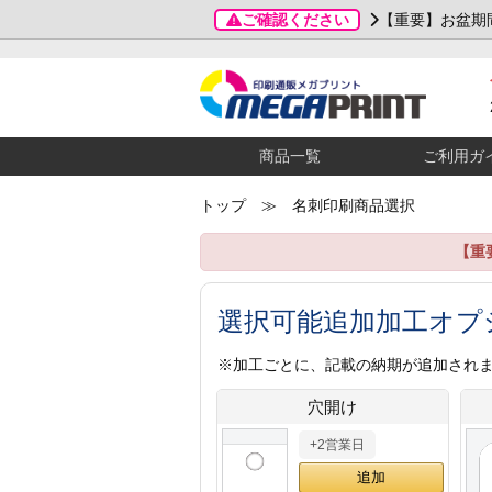
ご確認ください
【重要】お盆期
商品一覧
ご利用ガ
トップ
≫ 名刺印刷商品選択
【重
選択可能追加加工オプ
※加工ごとに、記載の納期が追加され
穴開け
+2営業日