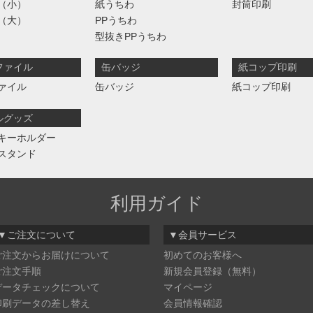
（小）
紙うちわ
封筒印刷
（大）
PPうちわ
型抜きPPうちわ
ファイル
缶バッジ
紙コップ印刷
ァイル
缶バッジ
紙コップ印刷
ルグッズ
キーホルダー
スタンド
利用ガイド
▼ご注文について
▼会員サービス
ご注文からお届けについて
初めてのお客様へ
ご注文手順
新規会員登録（無料）
データチェックについて
マイページ
印刷データの差し替え
会員情報確認