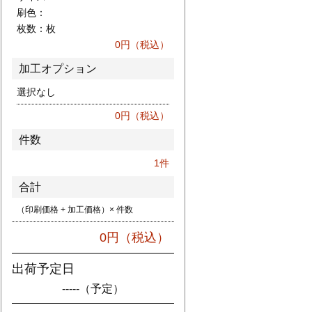
刷色：
枚数：
枚
0
円（税込）
加工オプション
選択なし
0
円（税込）
件数
1
件
合計
（印刷価格 + 加工価格）× 件数
0
円（税込）
出荷予定日
-----
（予定）