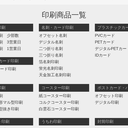
印刷商品一覧
印刷
名刺・カード印刷
プラスチックカ
刷 少部数
オフセット名刺
PVCカード
刷 3営業日
デジタル名刺
PETカード
刷 1営業日
二つ折り名刺
デジタルPETカー
三つ折り名刺
IDカード
判カード印刷
箔名刺印刷
蛍光名刺印刷
カード印刷
天金加工名刺印刷
印刷
コースター印刷
ポストカード・
刷
紙コースター印刷
オフセット印刷
形マル型印刷
コルクコースター印刷
デジタル印刷
型抜き印刷
白雲石コースター印刷
ト印刷
うちわ印刷
封筒印刷