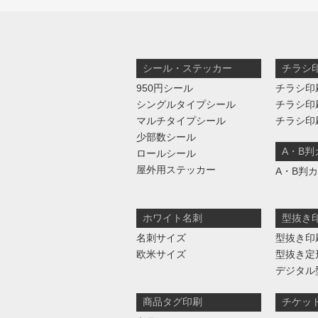
シール・ステッカー
チラシ
950円シール
チラシ印
シングルタイプシール
チラシ印
マルチタイプシール
チラシ印
少部数シール
A・B
ロールシール
屋外用ステッカー
A・B判
ホワイト名刺
型抜き
名刺サイズ
型抜き印
欧米サイズ
型抜き定
デジタル
商品タグ印刷
チケッ