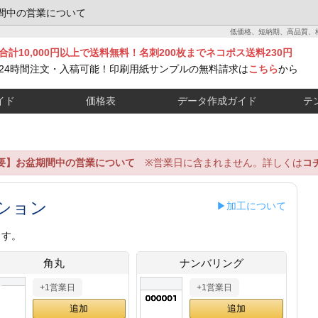
間中の営業について
低価格、短納期、高品質、
合計10,000円以上で送料無料！名刺200枚までネコポス送料230円
24時間注文・入稿可能！印刷用紙サンプルの無料請求は
こちら
から
イド
価格表
データ作成ガイド
テ
要】お盆期間中の営業について
※営業日に含まれません。詳しくは
コ
ション
▶加工について
ます。
角丸
ナンバリング
+1営業日
+1営業日