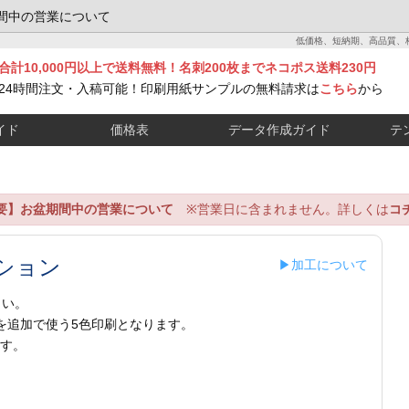
間中の営業について
低価格、短納期、高品質、
合計10,000円以上で送料無料！名刺200枚までネコポス送料230円
24時間注文・入稿可能！印刷用紙サンプルの無料請求は
こちら
から
イド
価格表
データ作成ガイド
テ
要】お盆期間中の営業について
※営業日に含まれません。詳しくは
コ
ション
▶加工について
さい。
」を追加で使う5色印刷となります。
ます。