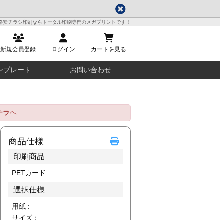
格安チラシ印刷ならトータル印刷専門のメガプリントです！
新規会員登録
ログイン
カートを見る
ンプレート
お問い合わせ
チラ
へ
商品仕様
印刷商品
PETカード
選択仕様
用紙：
サイズ：