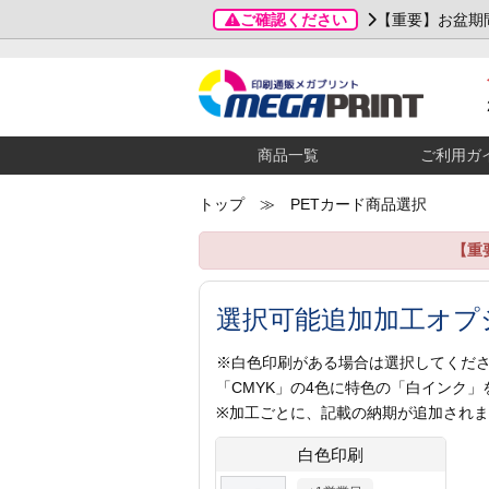
ご確認ください
【重要】お盆期
商品一覧
ご利用ガ
トップ
≫ PETカード商品選択
【重
選択可能追加加工オプ
※白色印刷がある場合は選択してくだ
「CMYK」の4色に特色の「白インク
※加工ごとに、記載の納期が追加され
白色印刷