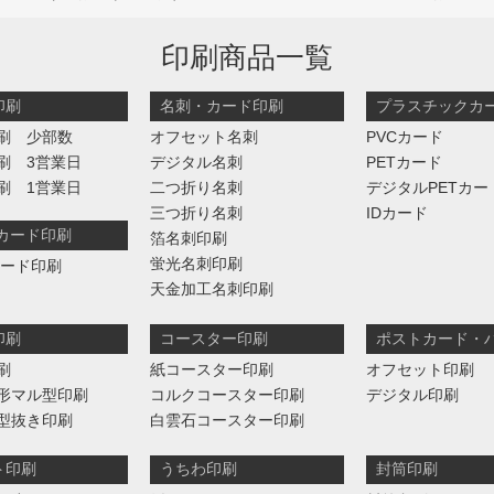
印刷商品一覧
印刷
名刺・カード印刷
プラスチックカ
刷 少部数
オフセット名刺
PVCカード
刷 3営業日
デジタル名刺
PETカード
刷 1営業日
二つ折り名刺
デジタルPETカー
三つ折り名刺
IDカード
判カード印刷
箔名刺印刷
蛍光名刺印刷
カード印刷
天金加工名刺印刷
印刷
コースター印刷
ポストカード・
刷
紙コースター印刷
オフセット印刷
形マル型印刷
コルクコースター印刷
デジタル印刷
型抜き印刷
白雲石コースター印刷
ト印刷
うちわ印刷
封筒印刷