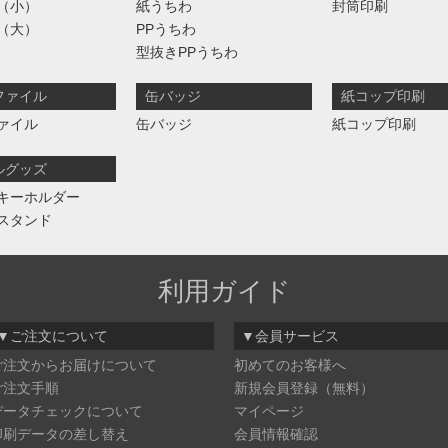
（小）
紙うちわ
封筒印刷
（大）
PPうちわ
型抜きPPうちわ
ファイル
缶バッジ
紙コップ印刷
ァイル
缶バッジ
紙コップ印刷
ルグッズ
キーホルダー
スタンド
利用ガイド
▼ご注文について
▼会員サービス
ご注文からお届けについて
初めてのお客様へ
ご注文手順
新規会員登録（無料）
データチェックについて
マイページ
印刷データの差し替え
会員情報確認