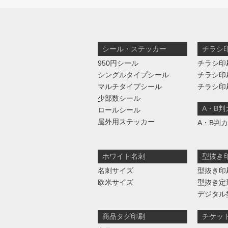
シール・ステッカー
チラシ
950円シール
チラシ印
シングルタイプシール
チラシ印
マルチタイプシール
チラシ印
少部数シール
A・B
ロールシール
屋外用ステッカー
A・B判
ホワイト名刺
型抜き
名刺サイズ
型抜き印
欧米サイズ
型抜き定
デジタル
商品タグ印刷
チケッ