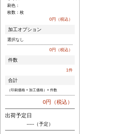
刷色：
枚数：
枚
0
円（税込）
加工オプション
選択なし
0
円（税込）
件数
1
件
合計
（印刷価格 + 加工価格）× 件数
0
円（税込）
出荷予定日
-----
（予定）