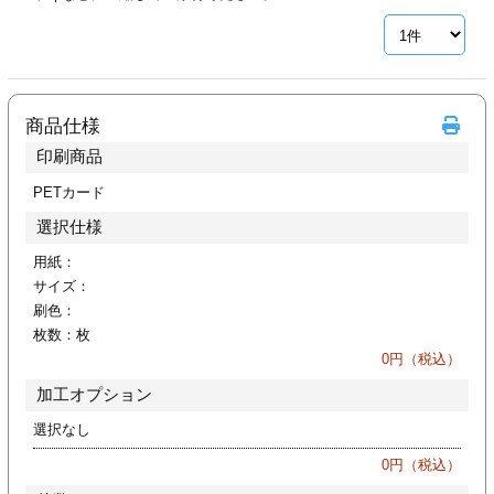
ジ
トフォルダー
ーファイル印刷
商品仕様
プ印刷
ファイル印刷
印刷商品
スリーブ印刷
刷
PETカード
選択仕様
ス加工
用紙：
サイズ：
げ印刷
ジ
刷色：
枚数：
枚
0
円（税込）
加工オプション
プ印刷
選択なし
スリーブ
0
円（税込）