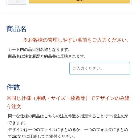
28
29
30
カード印刷
定形マル型
印刷
ス
・・・休業日
商品名
グ印刷
げ印刷
※お客様の管理しやすい名前をご入力ください。
カート内の品目別名称となります。
ト印刷
印刷
商品名は注文履歴と納品書に反映されます。
刷
工名刺印刷
トフォルダー
ト印刷
件数
ーファイル印刷
ラムカード印刷
※同じ仕様（用紙・サイズ・枚数等）でデザインのみ違
う注文
ファイル印刷
印刷
同一な仕様の商品はこちらの注文件数を指定することで一括注文が
できます。
わ印刷
判カード印刷
デザインは一つのファイルにまとめるか、一つのフォルダにまとめ
てzipなどに圧縮してご添付ください。