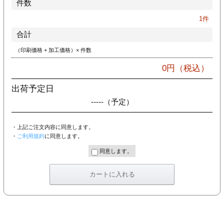
件数
カー印刷
1
件
合計
（印刷価格 + 加工価格）× 件数
0
円（税込）
出荷予定日
-----
（予定）
・上記ご注文内容に同意します。
・
ご利用規約
に同意します。
同意します。