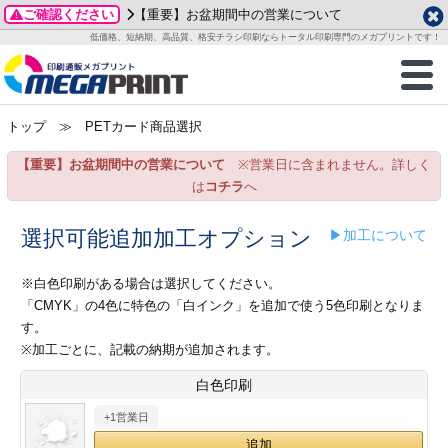
ご確認ください
【重要】お盆期間中の営業について
データ作成ガイド
ご利用ガイド
テンプレート
商品一覧
低価格、短納期、高品質、格安チラシ印刷ならトータル印刷専門のメガプリントです！
2026年 8月
ルグッズ
のお客様へ
印刷
作成前に
カード印刷
せ一覧
月
火
水
木
金
土
トップ
≫ PETカード商品選択
・ステッカー
ついて
判カード印刷
別ガイド
り名刺印刷
合わせ
1
3
4
5
6
7
8
【重要】お盆期間中の営業について
※営業日に含まれません。詳しく
刷物
について
カード印刷
ガイド
り名刺印刷
る質問FAQ
10
11
12
13
14
15
は
コチラ
へ
17
18
19
20
21
22
チックカード印刷
い方法
チックカード名刺
trator 加工指示ガイド
チックカード
もり
選択可能追加加工オプション
▶加工について
24
25
26
27
28
29
31
営業ツール印刷
法/送料について
ラムカード
カード印刷
ンプル請求
※白色印刷がある場合は選択してください。
2026年 9月
「CMYK」の4色に特色の「白インク」を追加で使う5色印刷となりま
ティ・販促グッズ
ト印刷
印刷
す。
月
火
水
木
金
土
※加工ごとに、記載の納期が追加されます。
1
2
3
4
5
ス＆盛り上げ印刷
定型マル型印刷
グ印刷
7
8
9
10
11
12
白色印刷
14
15
16
17
18
19
+1営業日
サイズ
ター印刷
ト印刷
21
22
23
24
25
26